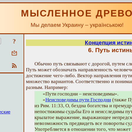
МЫСЛЕННОЕ ДРЕВ
Мы делаем Украину – українською!
?
Концепция исти
6. Путь истин
Обычно путь связывают с дорогой, путем сл
Путь может обозначать направленность человеч
достижение чего-либо. Вектор направления пут
множество вариантов. Соответственно и понима
разным. Например:
«Пути господни – неисповедимы».
«
Неисповедимы пути Господни
(также П
из Рим. 11:33, О, бездна богатства и премуд
непостижимы судьбы Его и неисследимы пут
еские
крылатое выражение, выражающее непредск
невозможность предвидеть все повороты суд
Употребляется в отношении того, что может