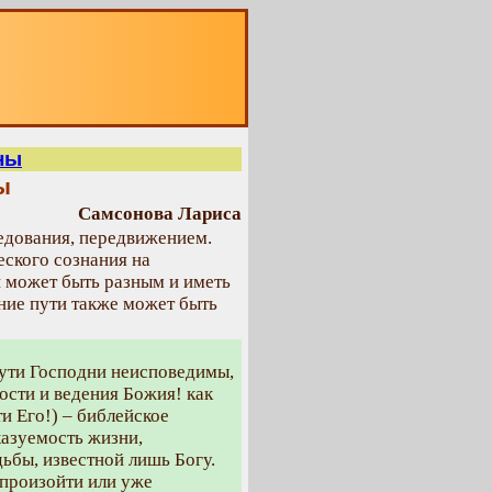
О
ны
ы
Самсонова Лариса
едования, передвижением.
еского сознания на
и может быть разным и иметь
ние пути также может быть
ути Господни неисповедимы,
рости и ведения Божия! как
и Его!) – библейское
азуемость жизни,
ьбы, известной лишь Богу.
 произойти или уже