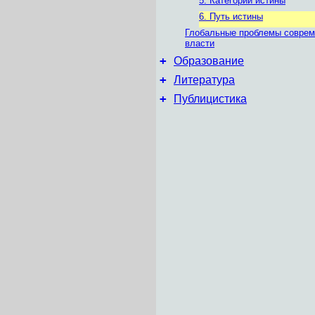
5. Категории истины
6. Путь истины
Глобальные проблемы соврем
власти
+
Образование
+
Литература
+
Публицистика