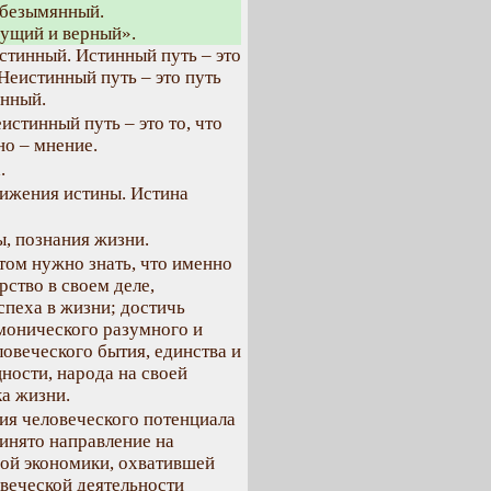
 безымянный.
сущий и верный».
стинный. Истинный путь – это
Неистинный путь – это путь
енный.
еистинный путь – это то, что
но – мнение.
.
тижения истины. Истина
ы, познания жизни.
том нужно знать, что именно
рство в своем деле,
спеха в жизни; достичь
рмонического разумного и
ловеческого бытия, единства и
ности, народа на своей
а жизни.
ия человеческого потенциала
ринято направление на
ной экономики, охватившей
овеческой деятельности