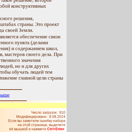
 такое решение, которое
собой конструктивных
сного решения,
штабах страны. Это проект
а своей Земли.
является обеспечение связи
енного пункта (делами
ения) и содержанием школ,
, мастеров своего дела. При
твенного значения
людей, но и для других
чтобы обучать людей тем
тижение главной цели страны
Выше
Число загрузок : 910
Модифицировано :
8.08.2024
Если вы заметили ошибку набора
на этой странице, выделите
её мышкой и нажмите
Ctrl+Enter
.