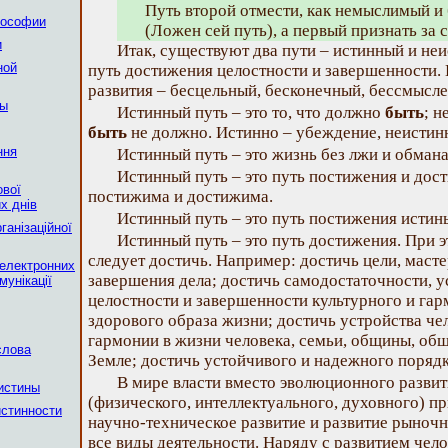
Путь второй отмести, как немыслимый и
лософии
(Ложен сей путь), а первый признать за 
и
Итак, существуют два пути – истинный и неи
ной
путь достижения целостности и завершенности. 
развития – бесцельный, бесконечный, бессмысл
мы
Истинный путь – это то, что должно
быть
; н
быть
не должно. Истинно – убеждение, неистин
ння
Истинный путь – это жизнь без лжи и обмана
Истинный путь – это путь постижения и дос
ової
постижима и достижима.
х днiв
Истинный путь – это путь постижения истин
ганізаційної
Истинный путь – это путь достижения. При э
следует достичь. Например: достичь цели, масте
електронних
завершения дела; достичь самодостаточности, у
мунікації
целостности и завершенности культурного и га
здорового образа жизни; достичь устройства че
гармонии в жизни человека, семьи, общины, общ
слова
Земле; достичь устойчивого и надежного порядк
В мире власти вместо эволюционного развит
 истины
(физического, интеллектуального, духовного) п
истинности
научно-техническое развитие и развитие рыноч
все виды деятельности. Наряду с развитием чел