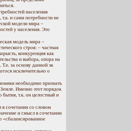
виться.
отребностей населения
т.к. и сами потребности не
еской модели мира –
остей у населения. Это
еская модель мира –
ического строя: – частная
корысть, конкуренция как
ельства и выбора, опора на
 Т.е. за основу данной эк
щегося исключительно о
номики необходимо признать
 Земле. Именно этот порядок
 бытия, т.к. он целостный и
 в сочетании со словом
начение и смысл в сочетании
о «сбалансированное