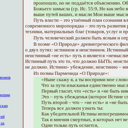
произошло, но не поддаётся объяснению. О
Божьего замысла (ср. Ис. 55:9, Но как небо
выше путей ваших, и мысли Мои выше мысл
Путь власти – это утаённый план сознания в
современного миропорядка – это путь развития 
техники, материальных благ (товаров, услуг и п
Путь человеческий должен быть ясным и оп
В поэме «О Природе» древнегреческого фи
о двух путях: истинном и неистинном. Истинный
неистинный «не есть» путь и является «немысл
Истинный путь это то, что должно БЫТЬ; неисти
не должно. Истинно- убеждение, неистинно – мн
Из поэмы Парменида «О Природе»:
вників
«Ныне скажу я, а ты восприми мое слово
Что за пути изысканья единственно мыс
Первый гласит, что «есть» и «не быть н
теории
Это – путь убежденья (которое Истине с
Путь второй – что – «не есть» и «не бы
ская
Теперь все должен узнать ты:
Как убедительной Истины непогрешимое
тей
Так и мнения смертных, в которых нет в
 за
Один только путь остается,