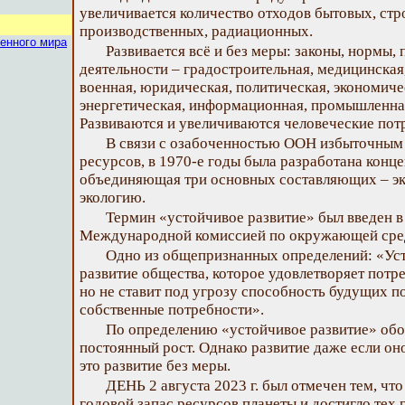
увеличивается количество отходов бытовых, стр
производственных, радиационных.
енного мира
Развивается всё и без меры: законы, нормы,
деятельности – градостроительная, медицинская,
военная, юридическая, политическая, экономичес
энергетическая, информационная, промышленная
Развиваются и увеличиваются человеческие пот
В связи с озабоченностью ООН избыточным
ресурсов, в 1970-е годы была разработана конц
объединяющая три основных составляющих – эк
экологию.
Термин «устойчивое развитие» был введен 
Международной комиссией по окружающей среде
Одно из общепризнанных определений: «Усто
развитие общества, которое удовлетворяет потр
но не ставит под угрозу способность будущих п
собственные потребности».
По определению «устойчивое развитие» обо
постоянный рост. Однако развитие даже если оно
это развитие без меры.
ДЕНЬ 2 августа 2023 г. был отмечен тем, чт
годовой запас ресурсов планеты и достигло тех 