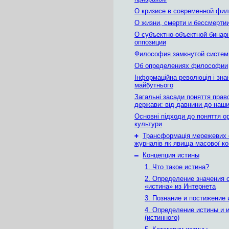
О кризисе в современной фи
О жизни, смерти и бессмерти
О субъектно-объектной бинар
оппозиции
Философия замкнутой систе
Об определениях философии
Інформаційна революція і зна
майбутнього
Загальні засади поняття прав
держави: вiд давнини до наши
Основні підходи до поняття ор
культури
+
Трансформація мережевих 
журналів як явища масової ко
–
Концепция истины
1. Что такое истина?
2. Определение значения 
«истина» из Интернета
3. Познание и постижение
4. Определение истины и 
(истинного)