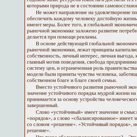
которыми природа не в состоянии самовосстано
Не может направление на удовлетворение п
обеспечить каждому человеку достойную жизнь, 
имеют меры. Более того, в глобальной экономич
рыночной экономике заложено развитие потребн
делается при помощи рекламы.
В основе действующей глобальной экономич
рыночной экономики, лежат принципы капиталист
собственность, личный интерес, личная выгода, 
главный мотив поведения, свобода предпринимат
систему цен, и ограниченная роль правительства.
модели были приняты чувства человека, заботя
собственном благе и благе своей семьи.
Вместо устойчивого развития рыночной эко
значение устойчивого порядка мудрой жизни на
принимается за основу устройства человеческого
завершенный.
Слово «устойчивый» имеет значение и смысл
«порядок», а слово «сбалансированное» имеет з
со словом «решение». «Устойчивый порядок», н
решение».