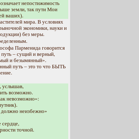
бозначает непостижимость
 выше земли, так пути Мои
ей ваших).
ластителей мира. В условиях
рыночной экономики, науки и
родукции) без меры.
ределенным.
лософа Парменида говорится
 путь – сущий и верный,
имый и безымянный».
нный путь – это то что БЫТЬ
ение.
, услышав,
лить возможно.
икак невозможно»:
путник).
ть должно неизбежно»
 сердце,
ерности точной.