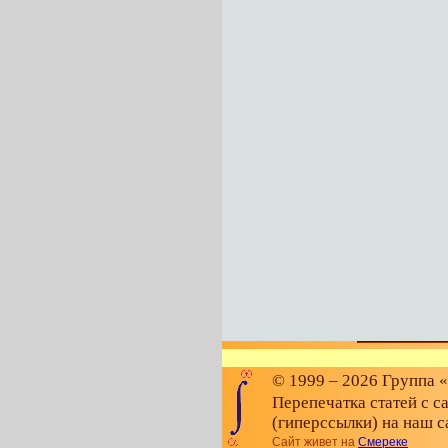
© 1999 – 2026 Группа 
Перепечатка статей с с
(гиперссылки) на наш с
Сайт живет на
Смереке