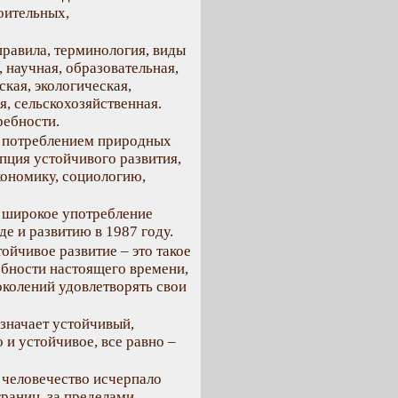
оительных,
 правила, терминология, виды
 научная, образовательная,
кая, экологическая,
, сельскохозяйственная.
ребности.
 потреблением природных
епция устойчивого развития,
ономику, социологию,
в широкое употребление
 и развитию в 1987 году.
йчивое развитие – это такое
ебности настоящего времени,
околений удовлетворять свои
значает устойчивый,
 и устойчивое, все равно –
о человечество исчерпало
границ, за пределами