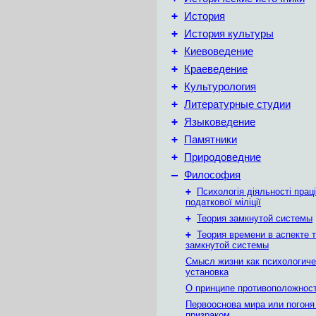
+
История
+
История культуры
+
Киевоведение
+
Краеведение
+
Культурология
+
Литературные студии
+
Языковедение
+
Памятники
+
Природоведние
–
Философия
+
Психологія діяльності праці
податкової міліції
+
Теория замкнутой системы
+
Теория времени в аспекте 
замкнутой системы
Смысл жизни как психологиче
установка
О принципе противоположнос
Первооснова мира или погоня
призраком