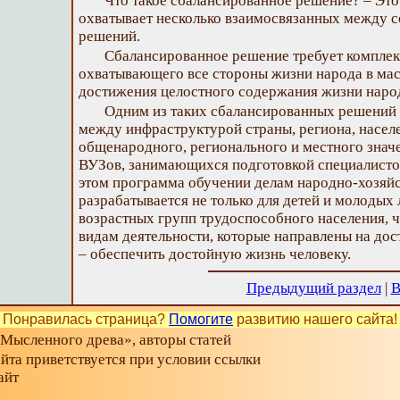
Что такое сбалансированное решение? – Это
охватывает несколько взаимосвязанных между 
решений.
Сбалансированное решение требует комплек
охватывающего все стороны жизни народа в мас
достижения целостного содержания жизни народ
Одним из таких сбалансированных решений 
между инфраструктурой страны, региона, насел
общенародного, регионального и местного знач
ВУЗов, занимающихся подготовкой специалистов
этом программа обучении делам народно-хозяйс
разрабатывается не только для детей и молодых 
возрастных групп трудоспособного населения, 
видам деятельности, которые направлены на дос
– обеспечить достойную жизнь человеку.
Предыдущий раздел
|
Понравилась страница?
Помогите
развитию нашего сайта!
«Мысленного древа», авторы статей
айта приветствуется при условии ссылки
айт