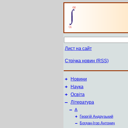
Лист на сайт
Стрічка новин (RSS)
+
Новини
+
Наука
+
Освіта
–
Література
–
А
+
Георгій Андрузький
–
Богдан-Ігор Антонич