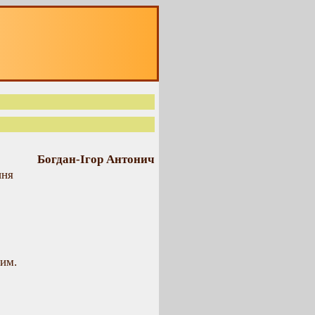
Богдан-Ігор Антонич
иня
им.