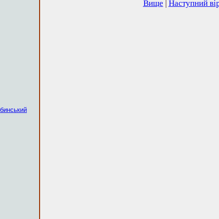
Вище
|
Наступний ві
бинський