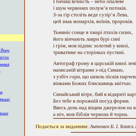
І бачиш вічність – небо опалеве
і шум червоних полум’я потоків.
З-за гір століть веде сузір’я Лева,
цей знак монархів, воїнів, пророків.
Тьмяніє сонце в хмарі птахів сизих,
його вінчають лаври бурі сині
і грім, мов підпис золотий у книзі,
 Йону
триватиме на сторінках пустині.
вітло
Автограф грому в царській книзі лев
иниці
написаній вітрами з-під Синаю,
и
з узбіч гори, що шпиль пісків парче
вінками Божих блискавиць квітчає.
ри
Синайський вітре, бий в відкриті кар
меццо
Без тебе я порожній посуд форми.
Ввесь день над віщим джерелом на в
меццо
а ніч, мов біблія червона й чорна.
Подається за виданням
:
Антонич Б. І.
Книга Л