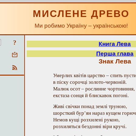
МИСЛЕНЕ ДРЕВО
Ми робимо Україну – українською!
?
Книга Лева
Перша глава
Знак Лева
Умерлих квітів царство – спить пуст
в піску сорочці золото-червоній.
Малюк осот – рослинне чортовиння,
екстаза сонця й блискавок погоні.
Живі свічки понад землі труною,
шорсткий бур’ян нараз кущем горюч
Немов кущі розхилені рукою,
розхиляться бездонні віри кручі.