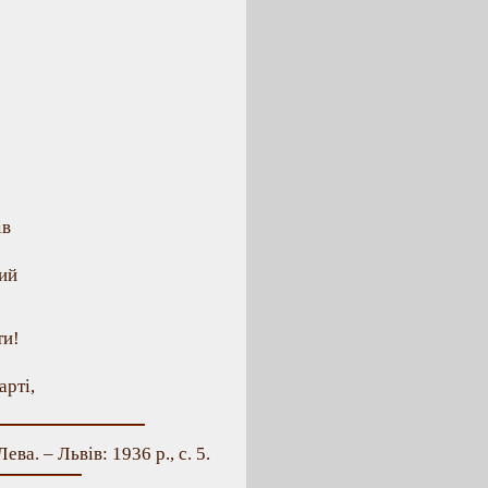
ів
вий
ти!
арті,
ева. – Львів: 1936 р., с. 5.