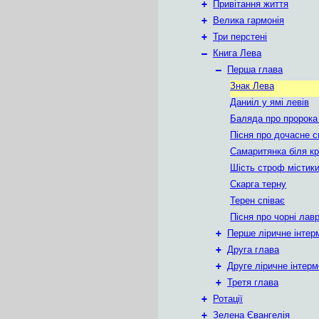
+
Привітання життя
+
Велика гармонія
+
Три перстені
–
Книга Лева
–
Перша глава
Знак Лева
Даниіл у ямі левів
Баляда про пророка
Пісня про дочасне с
Самаритянка біля кр
Шість строф містик
Скарга терну
Терен співає
Пісня про чорні лав
+
Перше ліричне інтер
+
Друга глава
+
Друге ліричне інтер
+
Третя глава
+
Ротації
+
Зелена Євангелія