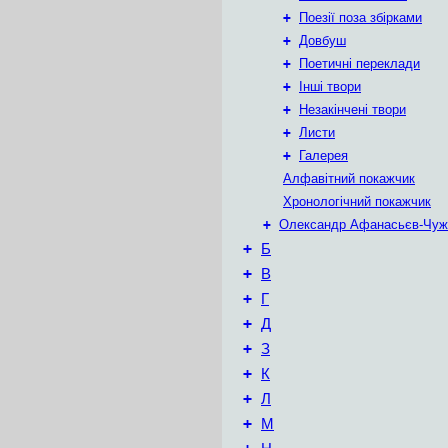
+
Поезії поза збірками
+
Довбуш
+
Поетичні переклади
+
Інші твори
+
Незакінчені твори
+
Листи
+
Галерея
Алфавітний покажчик
Хронологічний покажчик
+
Олександр Афанасьєв-Чуж
+
Б
+
В
+
Г
+
Д
+
З
+
К
+
Л
+
М