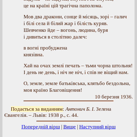
це на країні цій трагічна паполома.
Мов два дракони, сонце й місяць, зорі – галич
і білі села й білий жар і білість куряв.
Шевченко йде – вогонь, людина, буря
і дивиться в столітню далеч:
в вогні пробуджена
князівна.
Хай на очах землі печать – тьми чорна штольня!
І день не день, і ніч не ніч, і спів не віщий нам.
О, земле, земле батьківська, клятьбо бездольна,
моя країно Благовіщення!
10 березня 1936.
Подається за виданням
:
Антонич Б. І.
Зелена
Євангелія. – Львів: 1938 р., с. 44.
Попередній вірш
|
Вище
|
Наступний вірш