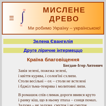
МИСЛЕНЕ
ДРЕВО
☰
Ми робимо Україну – українською!
Зелена Євангелія
Друге ліричне інтермеццо
Країна благовіщення
Богдан-Ігор Антонич
Завія зелені, пожежа зелені,
і квіття курява, і солов'їні схлипи.
Столи весільні – ох – столи не встелені
і бджіл тьма-темрява і молитовні липи.
В ромашок спів слимак дороги ввився круто
і ранку кіш, що в ньому птаха – сонця помах.
Задума – не задума, смуток і не смуток,