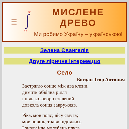
МИСЛЕНЕ
ДРЕВО
☰
Ми робимо Україну – українською!
Зелена Євангелія
Друге ліричне інтермеццо
Село
Богдан-Ігор Антонич
Застрягло сонце між два клени,
димить обвіяна рілля
і піль коловорот зелений
довкола сонця закружляв.
Ріка, мов пояс; лісу смуга;
мов повінь, трави піднялись.
І знову йде молебень плуга,