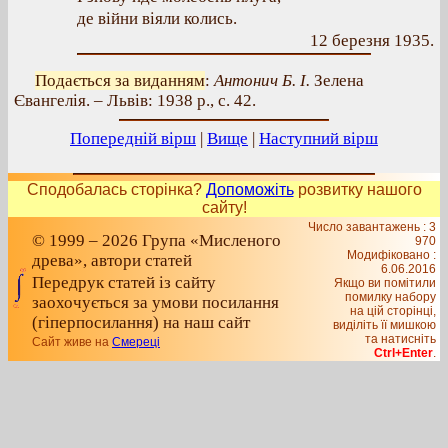
де війни віяли колись.
12 березня 1935.
Подається за виданням
:
Антонич Б. І.
Зелена
Євангелія. – Львів: 1938 р., с. 42.
Попередній вірш
|
Вище
|
Наступний вірш
Сподобалась сторінка?
Допоможіть
розвитку нашого
сайту!
Число завантажень : 3
© 1999 – 2026 Група «Мисленого
970
Модифіковано :
древа», автори статей
6.06.2016
Передрук статей із сайту
Якщо ви помітили
помилку набору
заохочується за умови посилання
на цiй сторiнцi,
(гіперпосилання) на наш сайт
видiлiть її мишкою
та натисніть
Сайт живе на
Смереці
Ctrl+Enter
.