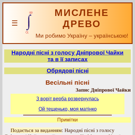
МИСЛЕНЕ
ДРЕВО
☰
Ми робимо Україну – українською!
Народні пісні з голосу Дніпрової Чайки
та в її записах
Обрядові пісні
Весільні пісні
Запис Дніпрової Чайки
З воріт верба розвернулась
Ой тещенько, моя матінко
Примітки
Подається за виданням
: Народні пісні з голосу