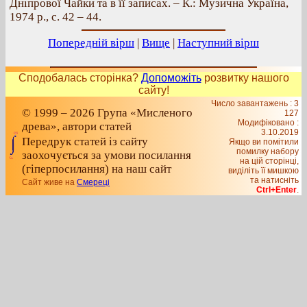
Дніпрової Чайки та в її записах. – К.: Музична Україна,
1974 р., с. 42 – 44.
Попередній вірш
|
Вище
|
Наступний вірш
Сподобалась сторінка?
Допоможіть
розвитку нашого
сайту!
Число завантажень : 3
© 1999 – 2026 Група «Мисленого
127
Модифіковано :
древа», автори статей
3.10.2019
Передрук статей із сайту
Якщо ви помітили
помилку набору
заохочується за умови посилання
на цiй сторiнцi,
(гіперпосилання) на наш сайт
видiлiть її мишкою
та натисніть
Сайт живе на
Смереці
Ctrl+Enter
.