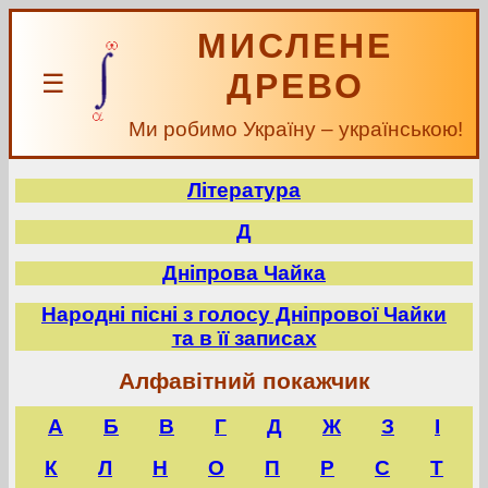
МИСЛЕНЕ
ДРЕВО
☰
Ми робимо Україну – українською!
Література
Д
Дніпрова Чайка
Народні пісні з голосу Дніпрової Чайки
та в її записах
Алфавітний покажчик
А
Б
В
Г
Д
Ж
З
І
К
Л
Н
О
П
Р
С
Т