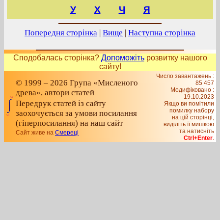
У
Х
Ч
Я
Попередня сторінка
|
Вище
|
Наступна сторінка
Сподобалась сторінка?
Допоможіть
розвитку нашого
сайту!
Число завантажень :
© 1999 – 2026 Група «Мисленого
85 457
Модифіковано :
древа», автори статей
19.10.2023
Передрук статей із сайту
Якщо ви помітили
помилку набору
заохочується за умови посилання
на цiй сторiнцi,
(гіперпосилання) на наш сайт
видiлiть її мишкою
та натисніть
Сайт живе на
Смереці
Ctrl+Enter
.