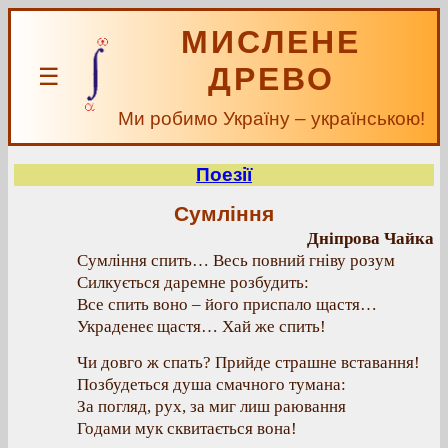
МИСЛЕНЕ
ДРЕВО
☰
Ми робимо Україну – українською!
Поезії
Сумління
Дніпрова Чайка
Сумління спить… Весь повний гніву розум
Силкується даремне розбудить:
Все спить воно – його приспало щастя…
Украденеє щастя… Хай же спить!
Чи довго ж спать? Прийде страшне вставання!
Позбудеться душа смачного тумана:
За погляд, рух, за миг лиш раювання
Годами мук сквитається вона!