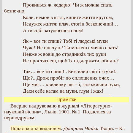
Прокинься ж, ледарю! Чи ж можна спать
безпечно,
Коли, немов в кітлі, кипите життя кругом,
Недужеє життя: плач, стогін безконечний…
А ти собі затулюєшся сном!
Як – все ти спиш? Тобі ті людські муки
Чужі! Не опечуть! Ти можеш смачно спать!
Невже ж вовік до страдників тих руки
Не простягнеш, щоб їх піддержати, обнять?
Так… все ти спиш!.. Безсилий світ і згуки!..
Що?.. Дрож пробіг по сплющених очах…
Ще миг… хвилинку ще – і, заложивши руки,
Даси себе катам на муки, глум і жах!
Примітки
Вперше надруковано в журналі «Літературно-
науковий вісник», Львів, 1901, № 1. Подається за
першодруком
Подається за виданням
:
Дніпрова Чайка
Твори. – К.: