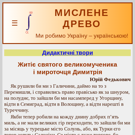
МИСЛЕНЕ
ДРЕВО
☰
Ми робимо Україну – українською!
Дидактичні твори
Житіє святого великомученика
і мироточця Димитрія
Юрій Федькович
Як рушили би ми з Галичини, даймо на то з
Перемишля, і справились право правісько як за шнуром,
на полуднє, то зайшли би ми насамперед у Угорщину,
відти в Семиград, відти в Волощину, а відти нарешті в
Туреччину.
Якби тепер робили на кожду днину добрих п’ять
миль, а не мали великих гір переходити, то зайшли би ми
за місяць у турецьке місто Солунь, або, як Турки єго
тепер зовуть: Салоніки. Се місто є дуже торгове, бо