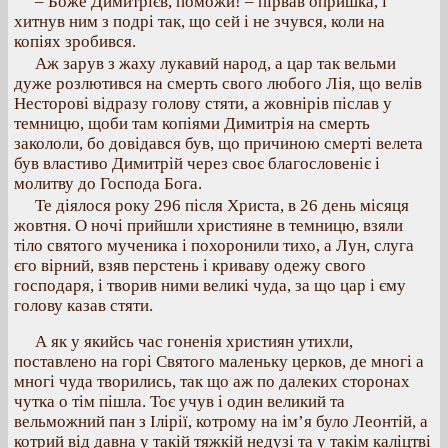
– Боже Димитрієв, поможи! – пірвав опришка, і
хитнув ним з подрі так, що сей і не зчувся, коли на
копіях зробився.
Аж зарув з жаху лукавий народ, а цар так вельми
дуже розлютився на смерть свого любого Лія, що велів
Несторові відразу голову стяти, а жовнірів післав у
темницю, щоби там копіями Димитрія на смерть
закололи, бо довідався був, що причиною смерті велета
був властиво Димитрій через своє благословеніє і
молитву до Господа Бога.
Те діялося року 296 після Христа, в 26 день місяця
жовтня. О ночі прийшли християне в темницю, взяли
тіло святого мученика і похоронили тихо, а Лун, слуга
єго вірний, взяв перстень і криваву одежу свого
господаря, і творив ними великі чуда, за що цар і єму
голову казав стяти.
А як у якийсь час гоненія християн утихли,
поставлено на горі Святого маленьку церков, де многі а
многі чуда творились, так що аж по далеких сторонах
чутка о тім пішла. Тоє учув і один великий та
вельможний пан з Ілірії, котрому на ім’я було Леонтій, а
котрий від давна у такій тяжкій недузі та у такім каліцтві