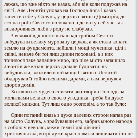
лежав, що вже ніхто не казав, аби він коли подужав на
світі. Але Леонтій уповав на Господа Бога і казав
занести себе у Солунь, у церков святого Димитрія, де
єго на гробі Святого положено, і де він у сей час так
виздоровився, якби з роду не слабував.
З великої вдячності казав над гробом Святого
вибудувати велику муровану церков, а як стали копати
землю на фундамента, найшли і мощі мученика, цілі і
свіжі, неначе би тої лиш днини поховані, а з них
точилося таке запашне миро, що ціле місто запашило.
Леонтій же казав церков дальше будовати: як
вибудовали, зложили в ній мощі Святого. Леонтій
обдарував її гойно всякими дарами, а сам вернувся
здоров домів.
Хотівши всі чудеса списати, які творив Господь за
молитвами великого своєго угодника, треба би дуже
великої книжки. Тут лиш одно розповім, а то так було:
Один поганий князь з дуже далеких сторон напав раз
на місто Солунь, а зрабувавши єго, забрав много народа
з собою у неволю, межи тими і дві дівчині
християньські, котрі дуже красно вміли вишивати і то не