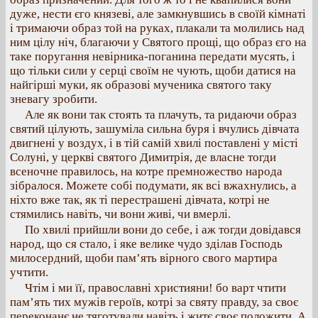
дуже, нести єго князеві, але замкнувшись в своїй кімнаті
і тримаючи образ той на руках, плакали та молились над
ним цілу ніч, благаючи у Святого прощі, що образ єго на
таке поругання невірника-поганина передати мусять, і
що тільки сили у серці своїм не чують, щоби датися на
найгірші муки, як образові мученика святого таку
зневагу зробити.
Але як вони так стоять та плачуть, та ридаючи образ
святий цілують, зашуміла сильна буря і вчулись дівчата
двигнені у воздух, і в тій самій хвилі поставлені у місті
Солуні, у церкві святого Димитрія, де власне тогди
всеночне правилось, на котре премножество народа
зібралося. Можете собі подумати, як всі вжахнулись, а
ніхто вже так, як ті перестрашені дівчата, котрі не
стямились навіть, чи вони живі, чи вмерлі.
По хвилі прийшли вони до себе, і аж тогди довідався
народ, що ся стало, і яке велике чудо зділав Господь
милосердний, щоби пам’ять вірного свого мартира
учтити.
Чтім і ми її, православні християни! бо варт чтити
пам’ять тих мужів героїв, котрі за святу правду, за своє
переконанє не тяготували навіть і житє своє положити. А