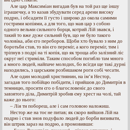
Але цар Максиміан вигадав був на той раз ще іншу
іграшечку, а то казав збудувати серед арени високу
подрю, і обсадити її густо і широко до окола самими
гострими копіями, а для того, що мав цар з собою
одного вельми сильного борця, котрий Лій звався, і
такий то вже дуже сильний був, що не було такого
чоловіка, аби єго переборов. Щоби хто бувало з ним до
боротьби став, то він єго переміг, а кого переміг, тим і
тріпнув з подрі на ті копія, що як троща або залізний ліс
округ неї стриміли. Таким способом погибло там много
а много людей, найпаче молодих, бо всігди ще такі дурні
находились, з царським розбишаком роги собі чесати.
Але один молодий християнин, на ім’я Нестор,
загадав того побійцю побідити, і прийшов до Димитрія в
темницю, просити єго о благословеніє до свого
завзятого діла, Димитрій зробив єму хрест на чолі, тай
каже до нього:
– Лія ти побореш, але і сам головою наложиш.
Нестор же на тоє не питав; як скоро вийшов Лій на
подрю і став знов подуфало людей до борби визивати,
він штрик зараз на подрю, а промовивши: