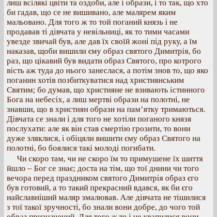
лиш всілякі цвіти та оздоби, але і образи, і то так, що хто
би гадав, що се не вишивано, але малярем яким
мальовано. Для того ж то той поганий князь і не
продавав ті дівчата у невільниці, як то тими часами
увезде звичай був, але дав їх своїй жоні під руку, а їм
наказав, щоби вишили єму образ святого Димитрія, бо
раз, що цікавий був видати образ Святого, про котрого
вість аж туда до нього занеслася, а потім знов то, що яко
поганин хотів позбиткуватися над християнським
Святим; бо думав, що християне не взивають істинного
Бога на небесіх, а лиш мертві образи на полотні, не
знавши, що в християн образи на пам’ятку тримаються.
Дівчата се знали і для того не хотіли поганого князя
послухати: але як він став смертію грозити, то вони
дуже зляклися, і обіцяли вишити єму образ Святого на
полотні, бо боялися такі молоді погибати.
Чи скоро там, чи не скоро їм то примушене їx шиття
йшло – Бог се знає; доста на тім, що тої днини чи того
вечора перед праздником святого Димитрія образ єго
був готовий, а то такий прекрасний вдався, як би єго
найславніший маляр змалював. Але дівчата не тішилися
з тої такої зручності, бо знали вони добре, до чого той
образ призначений. Для того ж то і не квапилися вони