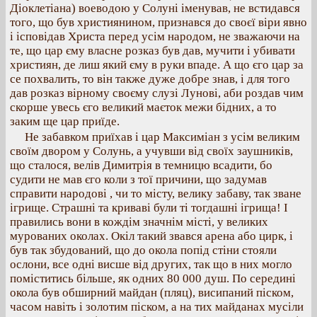
Діоклетіана) воеводою у Солуні іменував, не встидався
того, що був християнином, признався до своєї віри явно
і ісповідав Христа перед усім народом, не зважаючи на
те, що цар єму власне розказ був дав, мучити і убивати
християн, де лиш який єму в руки впаде. А що єго цар за
се похвалить, то він также дуже добре знав, і для того
дав розказ вірному своєму слузі Лунові, аби роздав чим
скорше увесь єго великий маєток межи бідних, а то
заким ще цар приїде.
Не забавком приїхав і цар Максиміан з усім великим
своїм двором у Солунь, а учувши від своїх заушників,
що сталося, велів Димитрія в темницю всадити, бо
судити не мав єго коли з тої причини, що задумав
справити народові , чи то місту, велику забаву, так зване
ігрище. Страшні та криваві були ті тогдашні ігрища! І
правились вони в кождім значнім місті, у великих
мурованих околах. Окіл такий звався арена або цирк, і
був так збудований, що до окола попід стіни стояли
ослони, все одні висше від других, так що в них могло
поміститись більше, як одних 80 000 душ. По середині
окола був обширний майдан (пляц), висипаний піском,
часом навіть і золотим піском, а на тих майданах мусіли