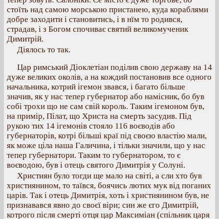
стоїть над самою морською пристанею, куда кораблями
добре заходити і становитись, і в нїм то родився,
страдав, і з Богом спочиває святий великомученик
Димитрій.
Діялось то так.
Цар римський Діоклетіан поділив свою державу на 14
дуже великих околів, а на кождий постановив все одного
начальника, котрий ігемон звався, і багато більше
значив, як у нас тепер губернатор або намісник, бо був
собі трохи що не сам свій король. Таким ігемоном був,
на примір, Пілат, що Христа на смерть засудив. Під
рукою тих 14 ігемонів стояло 116 воєводів або
губернаторів, котрі більші краї під своєю властію мали,
як може ціла наша Галичина, і тільки значили, що у нас
тепер губернатори. Таким то губернатором, то є
воєводою, був і отець святого Димитрія у Солуні.
Християн було тогди ще мало на світі, а сли хто був
християнином, то таївся, боячись лютих мук від поганих
царів. Так і отець Димитрія, хоть і християнином був, не
признавався явно до своєї віри; син же єго Димитрій,
котрого після смерті отця цар Максиміан (спільник царя