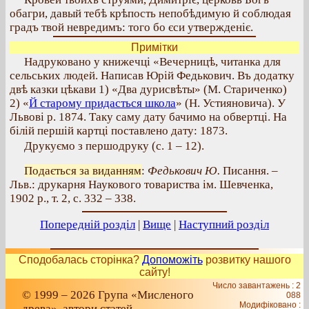
обагри, давый тебѣ крѣпость непобѣдимую й соблюдая
градъ твой невредимъ: того бо єси утвержденіє.
Примітки
Надруковано у книжечці «Вечерницѣ, читанка для
сельських людей. Написав Юрій Федькович. Въ додатку
двѣ казки цѣкави 1) «Два дурисвѣты» (М. Стариченко)
2) «
Й старому придасться школа
» (Н. Устияновича). У
Львові р. 1874. Таку саму дату бачимо на обвертці. На
білій першій картці поставлено дату: 1873.
Друкуємо з першодруку (с. 1 – 12).
Подається за виданням
:
Федькович Ю.
Писання. –
Льв.: друкарня Наукового товариства ім. Шевченка,
1902 р., т. 2, с. 332 – 338.
Попередній розділ
|
Вище
|
Наступний розділ
Сподобалась сторінка?
Допоможіть
розвитку нашого
сайту!
Число завантажень : 2
© 1999 – 2026 Група «Мисленого
088
Модифіковано :
древа», автори статей