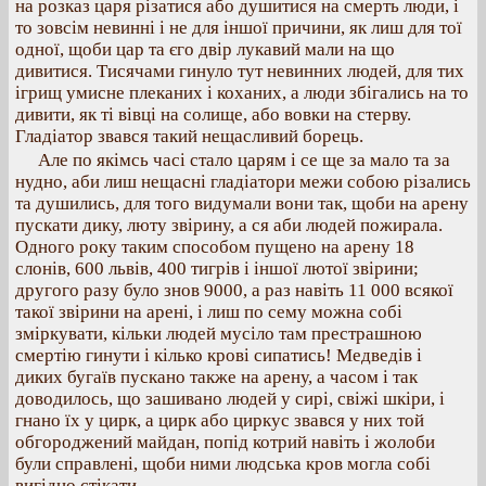
на розказ царя різатися або душитися на смерть люди, і
то зовсім невинні і не для іншої причини, як лиш для тої
одної, щоби цар та єго двір лукавий мали на що
дивитися. Тисячами гинуло тут невинних людей, для тих
ігрищ умисне плеканих і коханих, а люди збігались на то
дивити, як ті вівці на солище, або вовки на стерву.
Гладіатор звався такий нещасливий борець.
Але по якімсь часі стало царям і се ще за мало та за
нудно, аби лиш нещасні гладіатори межи собою різались
та душились, для того видумали вони так, щоби на арену
пускати дику, люту звірину, а ся аби людей пожирала.
Одного року таким способом пущено на арену 18
слонів, 600 львів, 400 тигрів і іншої лютої звірини;
другого разу було знов 9000, а раз навіть 11 000 всякої
такої звірини на арені, і лиш по сему можна собі
зміркувати, кільки людей мусіло там престрашною
смертію гинути і кілько крові сипатись! Медведів і
диких бугаїв пускано также на арену, а часом і так
доводилось, що зашивано людей у сирі, свіжі шкіри, і
гнано їх у цирк, а цирк або циркус звався у них той
обгороджений майдан, попід котрий навіть і жолоби
були справлені, щоби ними людська кров могла собі
вигідно стікати.