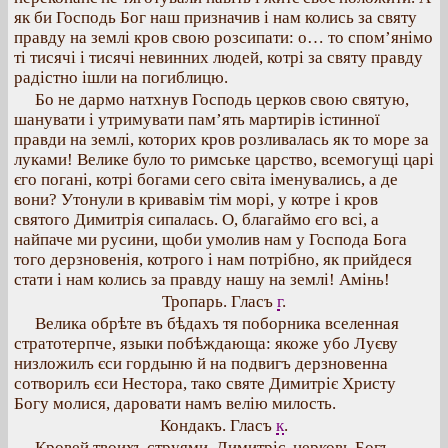
як би Господь Бог наш призначив і нам колись за святу
правду на землі кров свою розсипати: о… то спом’янімо
ті тисячі і тисячі невинних людей, котрі за святу правду
радістно ішли на погиблицю.
Бо не дармо натхнув Господь церков свою святую,
шанувати і утримувати пам’ять мартирів істинної
правди на землі, которих кров розливалась як то море за
луками! Велике було то римське царство, всемогущі царі
єго погані, котрі богами сего світа іменувались, а де
вони? Утонули в кривавім тім морі, у котре і кров
святого Димитрія сипалась. О, благаймо єго всі, а
найпаче ми русини, щоби умолив нам у Господа Бога
того дерзновенія, котрого і нам потрібно, як прийдеся
стати і нам колись за правду нашу на землі! Амінь!
Тропарь. Гласъ
г
.
Велика обрѣте въ бѣдахъ тя поборника вселенная
стратотерпче, языки побѣждающа: якоже убо Луєву
низложилъ єси гордыню й на подвигъ дерзновенна
сотворилъ єси Нестора, тако святе Димитріє Христу
Богу молися, даровати намъ велію милость.
Кондакъ. Гласъ
к
.
Кровей твоихъ струями, Димитріє, церковь Богъ