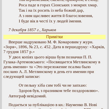
Роса паде в горах Сіонських з мокрих хмар.
Так і на їх росить із неба божий дар,
А з ним щасливеє життя й благословення,
І буде вік в честі їх у людей імення.
7 декабря 1857 г., Харьков
Примітки
Вперше надруковано М. Ф. Комаровим у журн.
«Зоря», 1896, № 23, с. 452. Дата в першодруку: «Харків,
7 грудня 1857 р.»
У двох копіях цього вірша були позначки П. П.
Гулака-Артемовського: «Посвящается Метлинскому в
день именин» та «Это переложение псалма было
послано А. Л. Метлинскому в день его именин при
следующей записке:
От пельку хіба сим тобі чи не запхаю:
Здоров був, з празником тебе поздоровляю».
Автограф невідомий.
Подається за публікацією в кн.: Науменко В. Нові