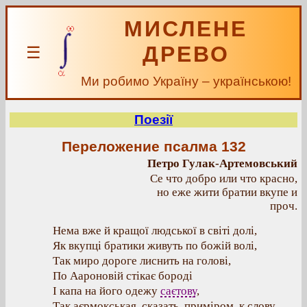
МИСЛЕНЕ
ДРЕВО
☰
Ми робимо Україну – українською!
Поезії
Переложение псалма 132
Петро Гулак-Артемовський
Се что добро или что красно,
но еже жити братии вкупе и
проч.
Нема вже й кращої людської в світі долі,
Як вкупці братики живуть по божій волі,
Так миро дороге лиснить на голові,
По Аароновій стікає бороді
І капа на його одежу
саєтову
,
Так аєрмокськая, сказать, приміром, к слову,