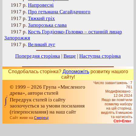
1917 р.
Напровесні
1917 р.
Про гетьмана Сагайдачного
1917 р.
Тяжкий гріх
1917 р.
Запорозька слава
1917 р.
Кость Гордієнко-Головко – останній лицар
Запорожжя
1917 р.
Великий луг
Попередня сторінка
|
Вище
|
Наступна сторінка
Сподобалась сторінка?
Допоможіть
розвитку нашого
сайту!
Число завантажень : 7
© 1999 – 2026 Група «Мисленого
761
Модифіковано :
древа», автори статей
12.04.2024
Передрук статей із сайту
Якщо ви помітили
помилку набору
заохочується за умови посилання
на цiй сторiнцi,
(гіперпосилання) на наш сайт
видiлiть її мишкою
та натисніть
Сайт живе на
Смереці
Ctrl+Enter
.