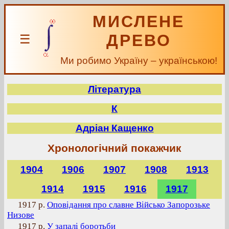
МИСЛЕНЕ
ДРЕВО
☰
Ми робимо Україну – українською!
Література
К
Адріан Кащенко
Хронологічний покажчик
1904
1906
1907
1908
1913
1914
1915
1916
1917
1917 р.
Оповідання про славне Військо Запорозьке
Низове
1917 р.
У запалі боротьби