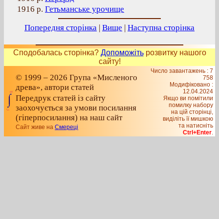
1916 р.
Гетьманське урочище
Попередня сторінка
|
Вище
|
Наступна сторінка
Сподобалась сторінка?
Допоможіть
розвитку нашого
сайту!
Число завантажень : 7
© 1999 – 2026 Група «Мисленого
758
Модифіковано :
древа», автори статей
12.04.2024
Передрук статей із сайту
Якщо ви помітили
помилку набору
заохочується за умови посилання
на цiй сторiнцi,
(гіперпосилання) на наш сайт
видiлiть її мишкою
та натисніть
Сайт живе на
Смереці
Ctrl+Enter
.