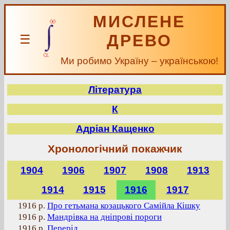
МИСЛЕНЕ
ДРЕВО
☰
Ми робимо Україну – українською!
Література
К
Адріан Кащенко
Хронологічний покажчик
1904
1906
1907
1908
1913
1914
1915
1916
1917
1916 р.
Про гетьмана козацького Самійла Кішку
1916 р.
Мандрівка на дніпрові пороги
1916 р.
Перерід