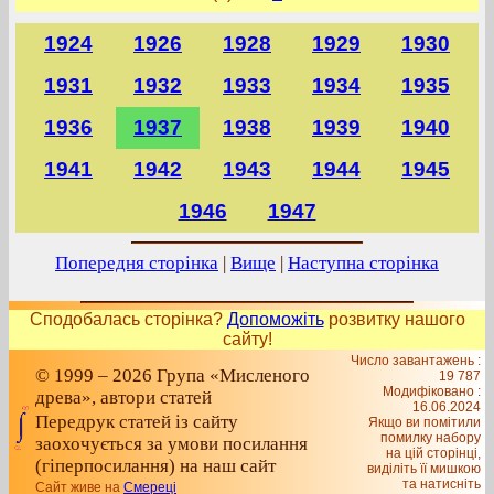
1924
1926
1928
1929
1930
1931
1932
1933
1934
1935
1936
1937
1938
1939
1940
1941
1942
1943
1944
1945
1946
1947
Попередня сторінка
|
Вище
|
Наступна сторінка
Сподобалась сторінка?
Допоможіть
розвитку нашого
сайту!
Число завантажень :
© 1999 – 2026 Група «Мисленого
19 787
Модифіковано :
древа», автори статей
16.06.2024
Передрук статей із сайту
Якщо ви помітили
помилку набору
заохочується за умови посилання
на цiй сторiнцi,
(гіперпосилання) на наш сайт
видiлiть її мишкою
та натисніть
Сайт живе на
Смереці