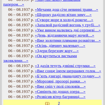
папером…»
06 – 08.1937 р.
«Мечами дощ січе невинні трави…»
06 – 08.1937 р.
«Щороку радісно вітаю зиму…»
06 – 08.1937 р.
«Суворе море в холоді рокоче…»
06 – 08.1937 р.
«Запалюй радісний вогонь у грубі…»
06 – 08.1937 р.
«Уже вином налились дні серпневі…»
06 – 08.1937 р.
«День, відганяючи мару ночей…»
06 – 08.1937 р.
«Вже золотими плямами розквітли…»
06 – 08.1937 р.
«Осінь, дівчину маленьку…»
06 – 08.1937 р.
«Здери березову кору…»
06 – 08.1937 р.
«Он крутиться листками
зжовклими…»
06 – 08.1937 р.
«З дахів течуть дзвінкі струмки…»
06 – 08.1937 р.
«Вже сонце інеєм шершавих голок…»
06 – 08.1937 р.
«Б’ють дзигарі дванадцяту годину…»
06 – 08.1937 р.
«Морозяні, прозорі ранки…»
06 – 08.1937 р.
«Вже сніп у полі споловів…»
06 – 08.1937 р.
«Синіють по дощах озера…»
06 – 08.1937 р.
«Розвісив вітер багряниці…»
(1)
2