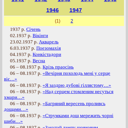
1946
1947
(1)
2
1937 р.
Січень
02.1937 р.
Вікінги
23.02.1937 р.
Акварель
6.03.1937 р.
Поезомахія
04.1937 р.
Конкістадори
05.1937 р.
Весна
06 – 08.1937 р.
Крізь праосінь
06 – 08.1937 р.
«Вечірня похолодь мені у серце
віє…»
06 – 08.1937 р.
«Я заздрю дубові гіллястому…»
06 – 08.1937 р.
«Над серцем стомленим несуться
хмари…»
06 – 08.1937 р.
«Багряний вересень проливсь
дощами…»
06 – 08.1937 р.
«Струмками дощ мережить чорні
шиби…»
06 – 08.1937 р.
«Закутай лампу шовковим