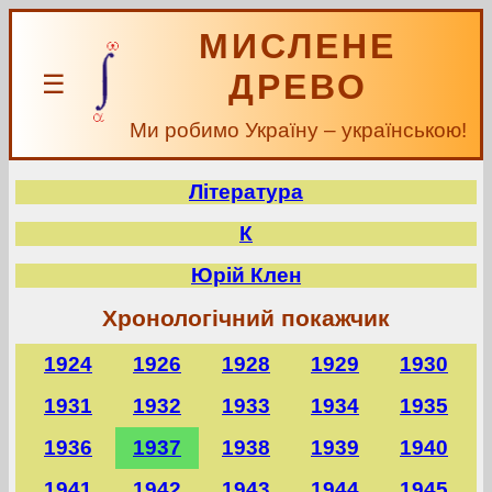
МИСЛЕНЕ
ДРЕВО
☰
Ми робимо Україну – українською!
Література
К
Юрій Клен
Хронологічний покажчик
1924
1926
1928
1929
1930
1931
1932
1933
1934
1935
1936
1937
1938
1939
1940
1941
1942
1943
1944
1945