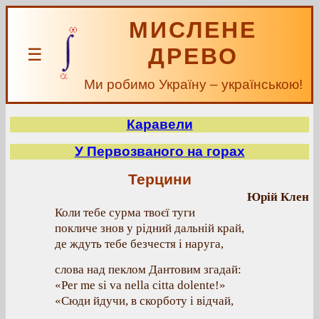
МИСЛЕНЕ
ДРЕВО
☰
Ми робимо Україну – українською!
Каравели
У Первозваного на горах
Терцини
Юрій Клен
Коли тебе сурма твоєї туги
покличе знов у рідний дальній край,
де ждуть тебе безчестя і наруга,
слова над пеклом Дантовим згадай:
«Per me si va nella citta dolente!»
«Сюди йдучи, в скорботу і відчай,