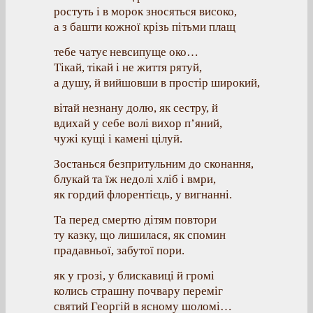
ростуть і в морок зносяться високо,
а з башти кожної крізь пітьми плащ
тебе чатує невсипуще око…
Тікай, тікай і не життя рятуй,
а душу, й вийшовши в простір широкий,
вітай незнану долю, як сестру, й
вдихай у себе волі вихор п’яний,
чужі кущі і камені цілуй.
Зостанься безпритульним до сконання,
блукай та їж недолі хліб і вмри,
як гордий флорентієць, у вигнанні.
Та перед смертю дітям повтори
ту казку, що лишилася, як спомин
прадавньої, забутої пори.
як у грозі, у блискавиці й громі
колись страшну почвару переміг
святий Георгій в ясному шоломі…