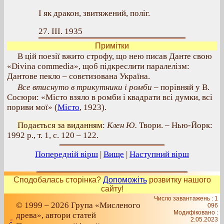
І як дракон, звитяжений, поліг.
27. III. 1935
Примітки
В цій поезії вжито строфу, що нею писав Данте свою
«Divina commedia», щоб підкреслити паралелізм:
Дантове пекло – совєтизована Україна.
Все втиснуто в трикутники і ромби
– порівняй у В.
Сосюри: «Місто взяло в ромби і квадрати всі думки, всі
пориви мої» (
Місто
, 1923).
Подається за виданням
:
Клен Ю.
Твори. – Нью-Йорк:
1992 р., т. 1, с. 120 – 122.
Попередній вірш
|
Вище
|
Наступний вірш
Сподобалась сторінка?
Допоможіть
розвитку нашого
сайту!
Число завантажень : 1
© 1999 – 2026 Група «Мисленого
096
Модифіковано :
древа», автори статей
2.05.2023