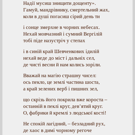
Надії мусиш знищити дощенту».
Гамуй, мандрівнику, смертельний жах,
коли в душі погасиш сірий день ти
і сонце змерхне в чорних небесах.
Нехай мовчазний і сумний Вергілій
тобі піде назустріч у степах
і в синій край Шевченкових ідилій
нехай веде до міст і дальніх сел,
де чисті весни й нам колись зоріли.
Вважай на магію страшну чисел:
ось пекло, це землі частина шоста,
а край зелених верб і пишних зел,
що скрізь його покрила вже короста –
останній в пеклі круг, дев’ятий круг.
О, фабрики й кремлі з людської кості!
Не спокій лагідний, – безладний рух,
де хаос в димі чорному регоче