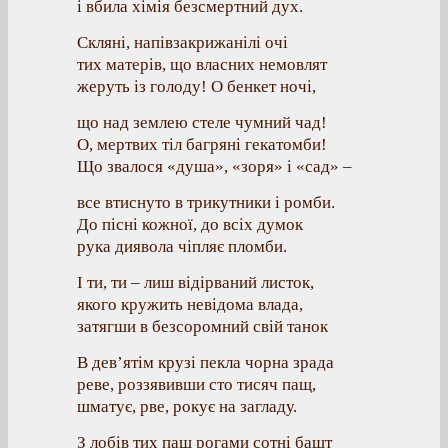
і вбила хімія безсмертний дух.
Скляні, напівзакрижанілі очі
тих матерів, що власних немовлят
жеруть із голоду! О бенкет ночі,
що над землею стеле чумний чад!
О, мертвих тіл багряні гекатомби!
Що звалося «душа», «зоря» і «сад» –
все втиснуто в трикутники і ромби.
До пісні кожної, до всіх думок
рука диявола чіпляє пломби.
І ти, ти – лиш відірваний листок,
якого кружить невідома влада,
затягши в безсоромний свій танок
В дев’ятім крузі пекла чорна зрада
реве, роззявивши сто тисяч пащ,
шматує, рве, рокує на загладу.
З лобів тих пащ рогами сотні башт