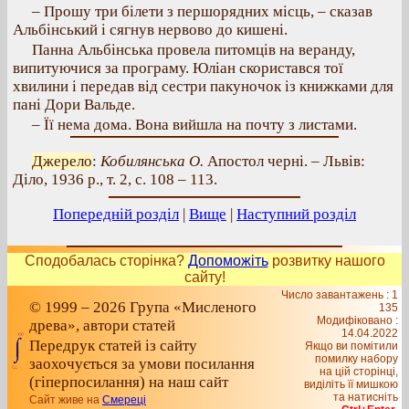
– Прошу три білети з першорядних місць, – сказав
Альбінський і сягнув нервово до кишені.
Панна Альбінська провела питомців на веранду,
випитуючися за програму. Юліан скористався тої
хвилини і передав від сестри пакуночок із книжками для
пані Дори Вальде.
– Її нема дома. Вона вийшла на почту з листами.
Джерело
:
Кобилянська О.
Апостол черні. – Львів:
Діло, 1936 р., т. 2, с. 108 – 113.
Попередній розділ
|
Вище
|
Наступний розділ
Сподобалась сторінка?
Допоможіть
розвитку нашого
сайту!
Число завантажень : 1
© 1999 – 2026 Група «Мисленого
135
Модифіковано :
древа», автори статей
14.04.2022
Передрук статей із сайту
Якщо ви помітили
помилку набору
заохочується за умови посилання
на цiй сторiнцi,
(гіперпосилання) на наш сайт
видiлiть її мишкою
та натисніть
Сайт живе на
Смереці