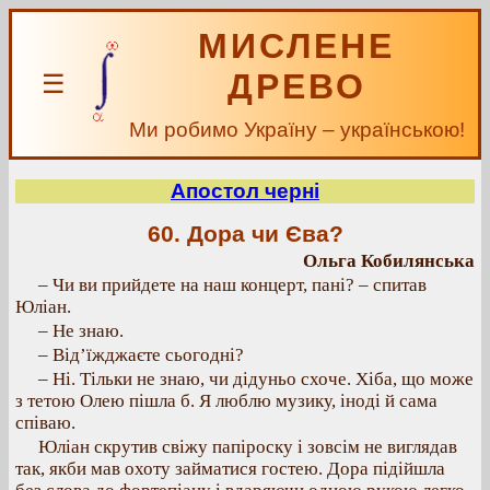
МИСЛЕНЕ
ДРЕВО
☰
Ми робимо Україну – українською!
Апостол черні
60. Дора чи Єва?
Ольга Кобилянська
– Чи ви прийдете на наш концерт, пані? – спитав
Юліан.
– Не знаю.
– Від’їжджаєте сьогодні?
– Ні. Тільки не знаю, чи дідуньо схоче. Хіба, що може
з тетою Олею пішла б. Я люблю музику, іноді й сама
співаю.
Юліан скрутив свіжу папіроску і зовсім не виглядав
так, якби мав охоту займатися гостею. Дора підійшла