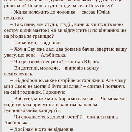
рішиться? Покине студії і піде на село Покутівку?
– Жінка належить до чоловіка, – сказав Юліан
поважно.
– Так, пане, але студії, студії, вони ж коштують мою
сестру цілий маєток! Чи ви відпустите її по вінчанню ще
на рік-два за границю?
– Побачимо, – відповів.
– Хоч я Єву вже далі два роки не бачив, звертаю вашу
увагу, що вона – Альбінська.
– Чи це ознака нещастя? – спитав Юліан.
– Ви дотепні, молодче, – відповів насилу
всміхаючись.
– Ні, добродію, може скоріше осторожний. Але чому
ми з Євою не могли б бути щасливі? – спитав і поглянув
на свій годинник. І докинув:
– Вибачте, може ми забираємо вам час… Чи можемо
надіятись на присутність панства на нашім
імпровізованім концерті?.
– Чи сподіваєтесь доволі гостей? – опитала панна
Альбінська.
– Досі нам ніхто не відмовив.