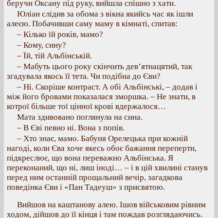
беручи Оксану під руку, вийшла спішно з хати.
Юліан слідив за обома з вікна якийсь час як ішли
алеєю. Побачивши саму маму в кімнаті, спитав:
– Кілько їй років, мамо?
– Кому, сину?
– Їй, тій Альбінській.
– Мабуть цього року скінчить дев’ятнацятий, так
згадувала якось її тета. Чи подібна до Єви?
– Ні. Скоріше контраст. А обі Альбінські, – додав і
між його бровами показалася зморшка. – Не знати, в
котрої більше тої цінної крові вдержалося…
Мата здивовано поглянула на сина.
– В Єві певно ні. Вона з попів.
– Хто знає, мамо. Бабуня Орелецька при кожній
нагоді, коли Єва хоче якесь обоє бажання переперти,
підкреслює, що вона переважно Альбінська. Я
переконаний, що ні, лиш іноді… – і в цій хвилині станув
перед ним останній прощальний вечір, загадкова
поведінка Єви і «Пан Тадеуш» з присвятою.
Вийшов на каштанову алею. Ішов військовим рівним
ходом, дійшов до її кінця і там пождав розглядаючись.