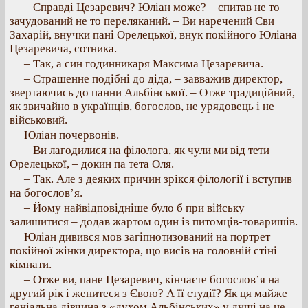
– Справді Цезаревич? Юліан може? – спитав не то
зачудований не то переляканий. – Ви наречений Єви
Захарій, внучки пані Орелецької, внук покійного Юліана
Цезаревича, сотника.
– Так, а син годинникаря Максима Цезаревича.
– Страшенне подібні до діда, – завважив директор,
звертаючись до панни Альбінської. – Отже традиційний,
як звичайно в українців, богослов, не урядовець і не
військовий.
Юліан почервонів.
– Ви лагодилися на філолога, як чули ми від тети
Орелецької, – докин па тета Оля.
– Так. Але з деяких причин зрікся філології і вступив
на богослов’я.
– Йому найвідповідніше було б при війську
залишитися – додав жартом один із питомців-товаришів.
Юліан дивився мов загіпнотизований на портрет
покійної жінки директора, що висів на головній стіні
кімнати.
– Отже ви, пане Цезаревич, кінчаєте богослов’я на
другий рік і женитеся з Євою? А її студії? Як ця майже
геніальна дівчина з «духом Альбінських» у душі на це