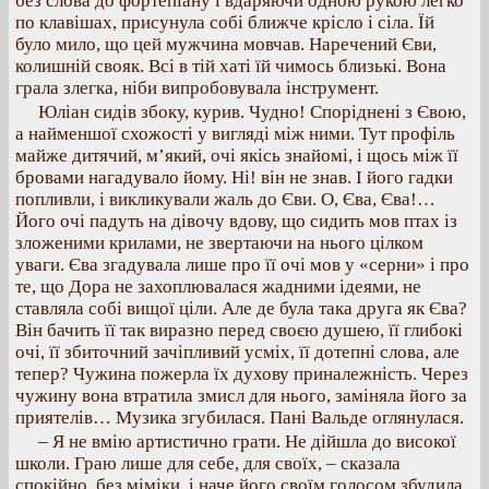
без слова до фортепіану і вдаряючи одною рукою легко
по клавішах, присунула собі ближче крісло і сіла. Їй
було мило, що цей мужчина мовчав. Наречений Єви,
колишній свояк. Всі в тій хаті їй чимось близькі. Вона
грала злегка, ніби випробовувала інструмент.
Юліан сидів збоку, курив. Чудно! Споріднені з Євою,
а найменшої схожості у вигляді між ними. Тут профіль
майже дитячий, м’який, очі якісь знайомі, і щось між її
бровами нагадувало йому. Ні! він не знав. І його гадки
попливли, і викликували жаль до Єви. О, Єва, Єва!…
Його очі падуть на дівочу вдову, що сидить мов птах із
зложеними крилами, не звертаючи на нього цілком
уваги. Єва згадувала лише про її очі мов у «серни» і про
те, що Дора не захоплювалася жадними ідеями, не
ставляла собі вищої ціли. Але де була така друга як Єва?
Він бачить її так виразно перед своєю душею, її глибокі
очі, її збиточний зачіпливий усміх, її дотепні слова, але
тепер? Чужина пожерла їх духову приналежність. Через
чужину вона втратила змисл для нього, заміняла його за
приятелів… Музика згубилася. Пані Вальде оглянулася.
– Я не вмію артистично грати. Не дійшла до високої
школи. Граю лише для себе, для своїх, – сказала
спокійно, без міміки, і наче його своїм голосом збудила.