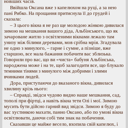
новіших часів.
Ввійшла Оксана вже з капелюхом на руці, а за нею
пані Рибко. На прощання притиснула її до грудей і
сказала:
– З цього вікна я не раз ще молодою жінкою дивилася
зимою на мешкання вашого діда, Альбінського, що як
зачароване житло з освітленими вікнами лежало там
унизу між білими деревами, мов срібна мрія. Згадувала
не одно з минулого, – гарне і сумне, а пізніше, вже
старшою, все мала бажання побачити вас зблизька.
Говорили про вас, що ви «чиста» бабуня Альбінська,
народжена може і на те, щоб залагодити все, що блукало
темними тінями з минулого між добрими і злими
вчинками людей.
Дора, приступаючи до вказаного вікна, дивилася
хвилину крізь нього:
– Справді, звідси чудово видно наше мешкання, сад,
тополі при фіртці, а навіть вікна тети Олі і мої. Зимою
мусить бути дійсно гарний вид звідси. Зимою я буду до
вас хустинкою махати, панно Оксано, або по умові вікна
освітлювати, даючи собі тим знак на побачення.
Сказавши це майже весело, вхопила свій капелюх, і