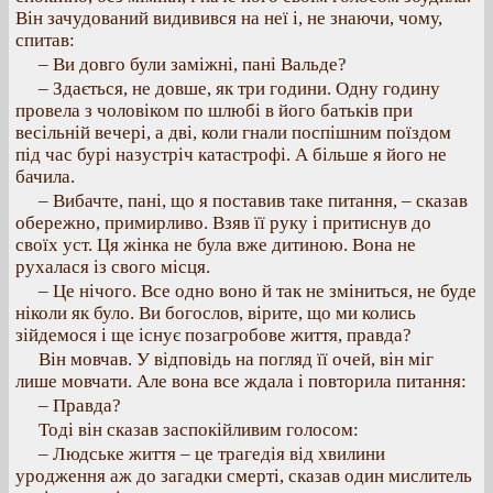
Він зачудований видивився на неї і, не знаючи, чому,
спитав:
– Ви довго були заміжні, пані Вальде?
– Здається, не довше, як три години. Одну годину
провела з чоловіком по шлюбі в його батьків при
весільній вечері, а дві, коли гнали поспішним поїздом
під час бурі назустріч катастрофі. А більше я його не
бачила.
– Вибачте, пані, що я поставив таке питання, – сказав
обережно, примирливо. Взяв її руку і притиснув до
своїх уст. Ця жінка не була вже дитиною. Вона не
рухалася із свого місця.
– Це нічого. Все одно воно й так не зміниться, не буде
ніколи як було. Ви богослов, вірите, що ми колись
зійдемося і ще існує позагробове життя, правда?
Він мовчав. У відповідь на погляд її очей, він міг
лише мовчати. Але вона все ждала і повторила питання:
– Правда?
Тоді він сказав заспокійливим голосом:
– Людське життя – це трагедія від хвилини
уродження аж до загадки смерті, сказав один мислитель