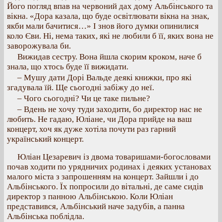
Його погляд впав на червоний дах дому Альбінського та
вікна. «Дора казала, що буде освітлювати вікна на знак,
якби мали бачитися…» І знов його думки опинилися
коло Єви. Ні, нема таких, які не любили б її, яких вона не
заворожувала би.
Вижидав сестру. Вона йшла скорим кроком, наче б
знала, що хтось буде її вижидати.
– Мушу дати Дорі Вальде деякі книжки, про які
згадувала їй. Ще сьогодні забіжу до неї.
– Чого сьогодні? Чи це таке пильне?
– Вдень не хочу туди заходити, бо директор нас не
любить. Не гадаю, Юліане, чи Дора прийде на ваш
концерт, хоч як дуже хотіла почути раз гарний
український концерт.
Юліан Цезаревич із двома товаришами-богословами
почав ходити по урядничих родинах і деяких установах
малого міста з запрошенням на концерт. Зайшли і до
Альбінського. Їх попросили до вітальні, де саме сидів
директор з панною Альбінською. Коли Юліан
представився, Альбінський наче задубів, а панна
Альбінська поблідла.