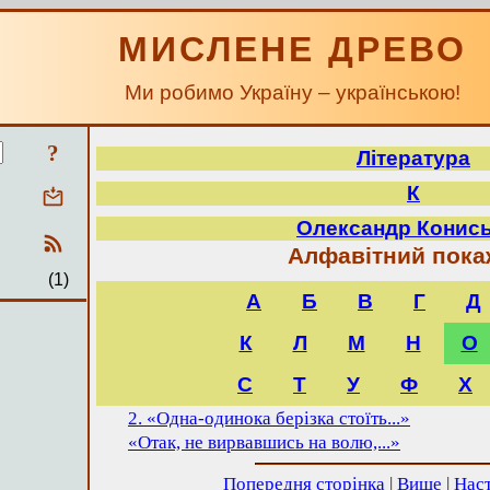
МИСЛЕНЕ ДРЕВО
Ми робимо Україну – українською!
?
Література
К
Олександр Конис
Алфавітний пока
(1)
А
Б
В
Г
Д
К
Л
М
Н
О
С
Т
У
Ф
Х
2. «Одна-одинока берізка стоїть...»
«Отак, не вирвавшись на волю,...»
Попередня сторінка
|
Вище
|
Наст