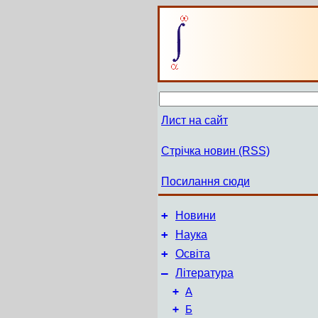
Лист на сайт
Стрічка новин (RSS)
Посилання сюди
+
Новини
+
Наука
+
Освіта
–
Література
+
А
+
Б