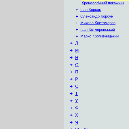
Хронологічний покажчик
+
Іван Корсак
+
Олександр Корсун
+
Микола Костомаров
+
Іван Котляревський
+
Марко Кропивницький
+
Л
+
М
+
Н
+
О
+
П
+
Р
+
С
+
Т
+
У
+
Ф
+
Х
+
Ч