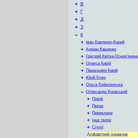
+
В
+
Г
+
Д
+
З
–
К
+
Іван Карпенко-Карий
+
Адріан Кащенко
+
Григорій Квітка-Основ’янен
+
Олекса Кирій
+
Парасковія Кирій
+
Юрій Клен
+
Ольга Кобилянська
–
Олександр Кониський
+
Поезії
+
Проза
+
Переклади
+
Інші твори
+
Студії
Алфавітний покажчик