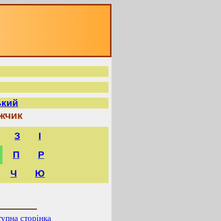
ький
жчик
З
І
П
Р
Ч
Ю
упна сторінка