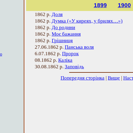
1899
1900
1862 р.
Доля
1862 р.
Думка («У киреях, у брилях…»)
1862 р.
До родини
1862 р.
Моє бажання
1862 р.
Грішниця
27.06.1862 р.
Панська воля
6.07.1862 р.
Пророк
ко
08.1862 р.
Каліка
30.08.1862 р.
Заповідь
Попередня сторінка
|
Вище
|
Наст