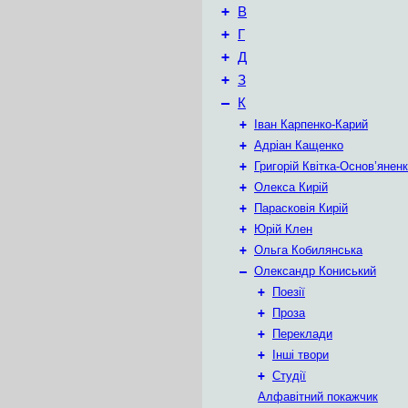
+
В
+
Г
+
Д
+
З
–
К
+
Іван Карпенко-Карий
+
Адріан Кащенко
+
Григорій Квітка-Основ’янен
+
Олекса Кирій
+
Парасковія Кирій
+
Юрій Клен
+
Ольга Кобилянська
–
Олександр Кониський
+
Поезії
+
Проза
+
Переклади
+
Інші твори
+
Студії
Алфавітний покажчик