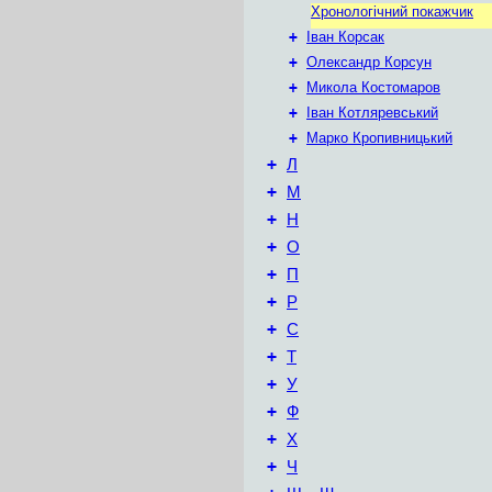
Хронологічний покажчик
+
Іван Корсак
+
Олександр Корсун
+
Микола Костомаров
+
Іван Котляревський
+
Марко Кропивницький
+
Л
+
М
+
Н
+
О
+
П
+
Р
+
С
+
Т
+
У
+
Ф
+
Х
+
Ч