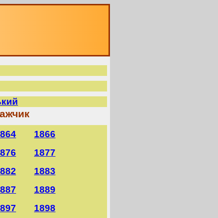
ький
кажчик
864
1866
876
1877
882
1883
887
1889
897
1898