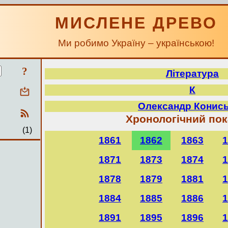
МИСЛЕНЕ ДРЕВО
Ми робимо Україну – українською!
?
Література
К
Олександр Конис
Хронологічний по
(1)
1861
1862
1863
1
1871
1873
1874
1
1878
1879
1881
1
1884
1885
1886
1
1891
1895
1896
1