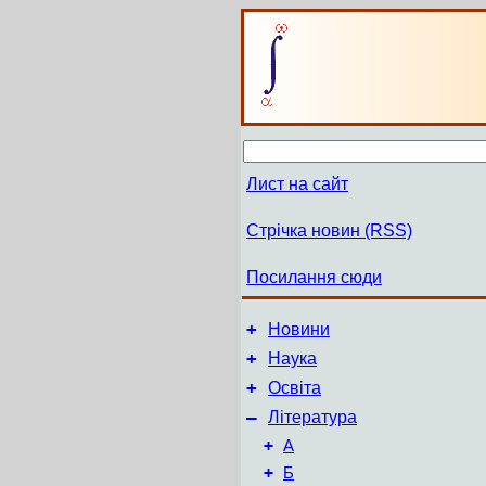
Лист на сайт
Стрічка новин (RSS)
Посилання сюди
+
Новини
+
Наука
+
Освіта
–
Література
+
А
+
Б