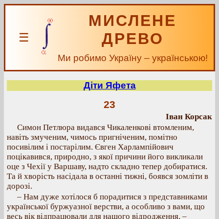
МИСЛЕНЕ
ДРЕВО
☰
Ми робимо Україну – українською!
Діти Яфета
23
Іван Корсак
Симон Петлюра видався Чикаленкові втомленим,
навіть змученим, чимось пригніченим, помітно
посивілим і постарілим. Євген Харлампійович
поцікавився, природно, з якої причини його викликали
оце з Чехії у Варшаву, надто складно тепер добиратися.
Та й хворість насідала в останні тижні, боявся зомліти в
дорозі.
– Нам дуже хотілося б порадитися з представниками
української буржуазної верстви, а особливо з вами, що
весь вік відпрацювали для нашого відродження, –