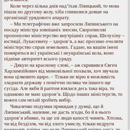
Коли через кілька днів над’їхав Лівицький, то мова
пішла по другому колу, хіба спинилися довше на
організації урядового апарату.
– Ми телеграфічно вже запросили Липинського на
посаду міністра зовнішніх зносин, Скорописові
пропонуємо міністерство внутрішніх справ, Шелухіну –
юстиції, Лукасевичу – здоров’я, а вас просимо очолити
міністерство справ земельних. Гадаю, на вашім імені
помиряться всі українські і неукраїнські кола, воно
підніме авторитет всього уряду.
– Дякую на красному слові, – аж скривився Євген
Харлампійович від мимовільної похвали, хоч звучала
вона цілковито щиро. – Тільки не вірю в можливість
зладнати державу з поміччю поляка чи іншого ще
сусіда. Але якби й раптом взялася десь така віра, то
однаково не маю здоров’я. Щодо інших міністерств, то
кожен сам нехай зробить вибір.
Чикаленко подумки прикидав у думці, що й
Липинський, напевне, не дасть згоди, бо й в нього
здоров’я абияке, та ще злі люди капості чинять. Хтозна,
чи від безділля, чи від злого умислу, тільки недруги
розносять плітки, що коли Липинський кріпко зап’є, то