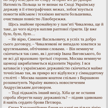
Натомість Польща за те визнає на Сході Українську
державу в її етнографічних межах, зобов’язується
помогти військом і технікою вигнати большевика,
очистивши повністю Лівобережжя.
Щось знайоме промайнуло у пам’яті Чикаленка, ще й
таке, до чого відчув наплив раптової гіркоти. Це вже
було, було, було…
– Не вірю, Симоне Васильовичу, в успіх та добро
сього договору, – Чикаленкові не випадало ховатися за
кругленькими, обтічними словами. – Він неминуче
скінчиться так само, як і договір Івана Виговського, бо
не всі дії враховано третьої сторони, Москва неминуче
щомоці шкрябатиметься відхопити Україну. І вся
катавасія з українською державністю скінчиться майже
точнісінько так, як прикро все відбулося у сімнадцятому
столітті – Москва нашим коштом спільно з Варшавою
розшматують Україну якимось новоспеченим
Андрусівським договором.
– Тоді підкажіть інший вихід. Хіба це не остання
спроба зберегти нашу державність? – підняв здивовано
й навіть сердито брови Петлюра.
Євген Харлампійович бачив на карті не тільки лінію