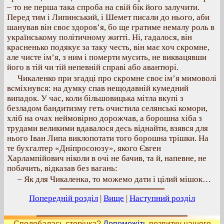
– то не перша така спроба на свій бік його залучити.
Перед тим і Липинський, і Шемет писали до нього, аби
шанував він своє здоров’я, бо ще гратиме немалу роль в
українському політичному житті. Ні, гадалося, він
красненько подякує за таку честь, він має хоч скромне,
але чисте ім’я, з ним і померти мусить, не виквацявши
його в тій чи тій непевній справі або авантюрі.
Чикаленко при згадці про скромне своє ім’я мимоволі
всміхнувся: на думку спав нещодавній кумедний
випадок. У час, коли більшовицька мітла вкупі з
безладом бандитизму геть очистила селянські комори,
хліб на очах неймовірно дорожчав, а борошна хіба з
трудами великими вдавалося десь віднайти, взявся для
нього Іван Липа виклопотати того борошна трішки. На
те бухгалтер «Дніпросоюзу», якого Євген
Харлампійович ніколи в очі не бачив, та й, напевне, не
побачить, відказав без вагань:
– Як для Чикаленка, то можемо дати і цілий мішок…
Попередній розділ
|
Вище
|
Наступний розділ
Сподобалась сторінка?
Допоможіть
розвитку нашого