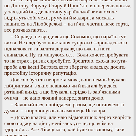
по Дністру, Збручу, Стиру й Прип’яті, він перевів погляд
у західний бік, де частину української землі охоче
відріжуть собі чехи, румуни й мадяри, а москаль
лишиться на Лівобережжі – на п’ять частин, наче торта,
все розчвахтають…
– Справді, не вродився ще Соломон, що нараїть тут
вихід. Не слід було повстання супроти Скоропадського
підпалювати та валити державу, що вже на ноги
спиналася. Ну, та минулося се… Коли хочете пробувати,
то на страх і ризик спробуйте. Зрештою, схожа потуга-
проба для імені Виговського зберегла людську, досить
пристойну історичну репутацію.
Довгою була та непроста мова, вони немов блукали
лабіринтами, з яких невідомо чи й взагалі був десь
рятівний вихід, а ще блукали нерідко із зав’язаними
очима – не дано людині наперед знати долю.
– Залишайтеся, пообідаємо разом, ще поганяємо ті
думки, – запропонував насамкінець Петлюра.
– Дякую красно, але маю відмовитися: через хворість
свою сиджу на дієті, мені зась усе те, що всім на
здоров’я… Але Лівицького, хай буде по-вашому, таки
дочекаюся.