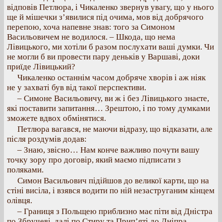
відповів Петлюра, і Чикаленко звернув увагу, що у нього
ще й мішечки з’явилися під очима, мов від добрячого
перепою, хоча напевне знав: того за Симоном
Васильовичем не водилося. – Шкода, що нема
Лівицького, ми хотіли б разом послухати ваші думки. Чи
не могли б ви провести пару деньків у Варшаві, доки
приїде Лівицький?
Чикаленко останнім часом добряче хворів і аж ніяк
не у захваті був від такої перспективи.
– Симоне Васильовичу, ви ж і без Лівицького знаєте,
які поставити запитання… Зрештою, і по тому думками
зможете вдвох обмінятися.
Петлюра вагався, не маючи відразу, що відказати, але
після роздумів додав:
– Знаю, звісно… Нам конче важливо почути вашу
точку зору про договір, який маємо підписати з
поляками.
Симон Васильович підійшов до великої карти, що на
стіні висіла, і взявся водити по ній незаструганим кінцем
олівця.
– Границя з Польщею приблизно має піти від Дністра
по Збручеві, далі по Стиру та Прип’яті до Дніпра.