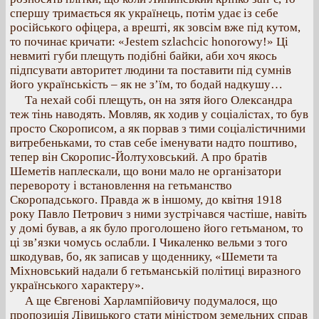
спершу тримається як українець, потім удає із себе
російського офіцера, а врешті, як зовсім вже під кутом,
то починає кричати: «Jestem szlachcic honorowy!» Ці
невмиті губи плещуть подібні байки, аби хоч якось
підпсувати авторитет людини та поставити під сумнів
його українськість – як не з’їм, то бодай надкушу…
Та нехай собі плещуть, он на зятя його Олександра
теж тінь наводять. Мовляв, як ходив у соціалістах, то був
просто Скорописом, а як порвав з тими соціалістичними
витребеньками, то став себе іменувати надто поштиво,
тепер він Скоропис-Йолтуховський. А про братів
Шеметів наплескали, що вони мало не організатори
перевороту і встановлення на гетьманство
Скоропадського. Правда ж в іншому, до квітня 1918
року Павло Петрович з ними зустрічався частіше, навіть
у домі бував, а як було проголошено його гетьманом, то
ці зв’язки чомусь ослабли. І Чикаленко вельми з того
шкодував, бо, як записав у щоденнику, «Шемети та
Міхновський надали б гетьманській політиці виразного
українського характеру».
А ще Євгенові Харлампійовичу подумалося, що
пропозиція Лівицького стати міністром земельних справ