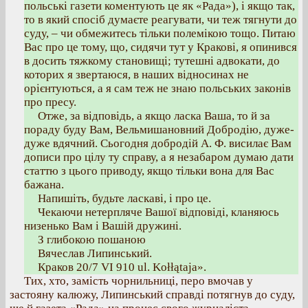
польські газети коментують це як «Рада»), і якщо так,
то в який спосіб думаєте реагувати, чи теж тягнути до
суду, – чи обмежитесь тільки полемікою тощо. Питаю
Вас про це тому, що, сидячи тут у Кракові, я опинився
в досить тяжкому становищі; тутешні адвокати, до
которих я звертаюся, в наших відносинах не
орієнтуються, а я сам теж не знаю польських законів
про пресу.
Отже, за відповідь, а якщо ласка Ваша, то й за
пораду буду Вам, Вельмишановний Добродію, дуже-
дуже вдячний. Сьогодня добродій А. Ф. висилає Вам
дописи про цілу ту справу, а я незабаром думаю дати
статтю з цього приводу, якщо тільки вона для Вас
бажана.
Напишіть, будьте ласкаві, і про це.
Чекаючи нетерпляче Вашої відповіді, кланяюсь
низенько Вам і Вашій дружині.
З глибокою пошаною
Вячеслав Липинський.
Краков 20/7 VІ 910 ul. Kołłątaja».
Тих, хто, замість чорнильниці, перо вмочав у
застояну калюжу, Липинський справді потягнув до суду,