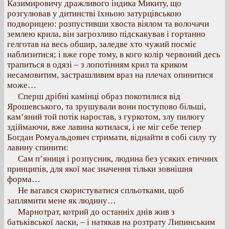
Казимировичу дражливого індика Микиту, що
розгулював у дитинстві їхньою затурцівською
подворицею: розпустивши хвоста віялом та волочачи
землею крила, він загрозливо підскакував і гортанно
гелготав на весь обшир, заледве хто чужий посміє
наблизитися; і вже горе тому, в кого колір червоний десь
трапиться в одязі – з лопотінням крил та криком
несамовитим, застрашливим враз на плечах опинитися
може…
Сперш дрібні камінці образ покотилися від
Ярошевського, та зрушували вони поступово більші,
кам’яний той потік наростав, з гуркотом, злу пилюгу
здіймаючи, вже лавина котилася, і не міг себе тепер
Богдан Ромуальдович стримати, віднайти в собі силу ту
лавину спинити:
Сам п’яниця і розпусник, людина без усяких етичних
принципів, для якої має значення тільки зовнішня
форма…
Не вагався скористуватися спльотками, щоб
заплямити мене як людину…
Марнотрат, котрий до останніх днів жив з
батьківської ласки, – і натякав на розтрату Липинським