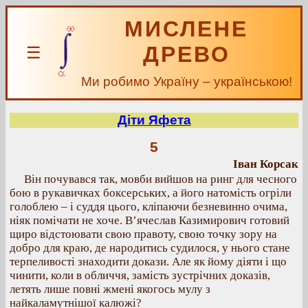
МИСЛЕНЕ
ДРЕВО
☰
Ми робимо Україну – українською!
Діти Яфета
5
Іван Корсак
Він почувався так, мовби вийшов на ринг для чесного
бою в рукавичках боксерських, а його натомість огріли
голоблею – і суддя цього, кліпаючи безневинно очима,
ніяк помічати не хоче. В’ячеслав Казимирович готовий
щиро відстоювати свою правоту, свою точку зору на
добро для краю, де народитись судилося, у нього стане
терпеливості знаходити докази. Але як йому діяти і що
чинити, коли в обличчя, замість зустрічних доказів,
летять лише повні жмені якогось мулу з
найкаламутнішої калюжі?