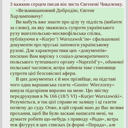
З важким серцем писав він листа Євгенові Чикаленку.
«Вельмишановний Добродію, Євгене
Харламповичу!
Ви мабуть вже знаєте про цілу ту підлість (вибачте
за слово), на яку зважилась супроти українського
руху вшехпольсько-москвофільська спілка,
публікуючи в «Kurjer’i Warszawsk’ім» сфальшовані
документи про пруські запомоги українському
рухові. Для характеристики цих «документів»
посилаю Вам вирізку з соціал-демократичного
польського тутешнього органу «Naprzód’у»,
одинокої
польської часописи, котра зайняла таке становище
супроти цієї безсовісної афери.
В цих документах є й моє прізвИще, на підставі
чого одна варшавська газета «Goniec Wieczorny»
кинула підозріння виразно на мене. Цю звістку
передрукував в № 166 (18/5 VІ) «Kurjer Warszawski».
Розуміється, я так цієї справи не залишу і ці газети
потягну до суду. Отже, в цій справі маю до Вас велике
прохання, щоб Ви були ласкаві написати мені, чи
думаєте робити що-небудь з приводу «Ради», котра
теж фігурує в цих списках (в формі «Порада», але