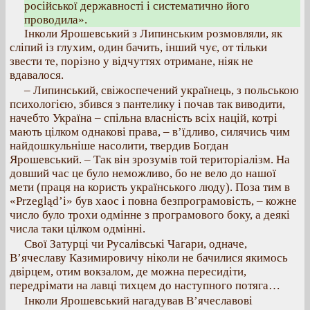
російської державності і систематично його
проводила».
Інколи Ярошевський з Липинським розмовляли, як
сліпий із глухим, один бачить, інший чує, от тільки
звести те, порізно у відчуттях отримане, ніяк не
вдавалося.
– Липинський, свіжоспечений українець, з польською
психологією, збився з пантелику і почав так виводити,
начебто Україна – спільна власність всіх націй, котрі
мають цілком однакові права, – в’їдливо, силячись чим
найдошкульніше насолити, твердив Богдан
Ярошевський. – Так він зрозумів той територіалізм. На
довший час це було неможливо, бо не вело до нашої
мети (праця на користь українського люду). Поза тим в
«Przegląd’і» був хаос і повна безпрограмовість, – кожне
число було трохи одмінне з програмового боку, а деякі
числа таки цілком одмінні.
Свої Затурці чи Русалівські Чагари, одначе,
В’ячеславу Казимировичу ніколи не бачилися якимось
двірцем, отим вокзалом, де можна пересидіти,
передрімати на лавці тихцем до наступного потяга…
Інколи Ярошевський нагадував В’ячеславові