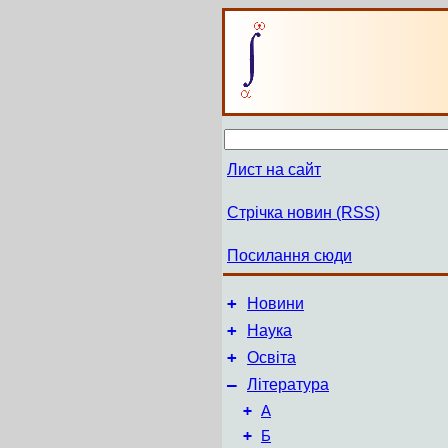
Лист на сайт
Стрічка новин (RSS)
Посилання сюди
+
Новини
+
Наука
+
Освіта
–
Література
+
А
+
Б