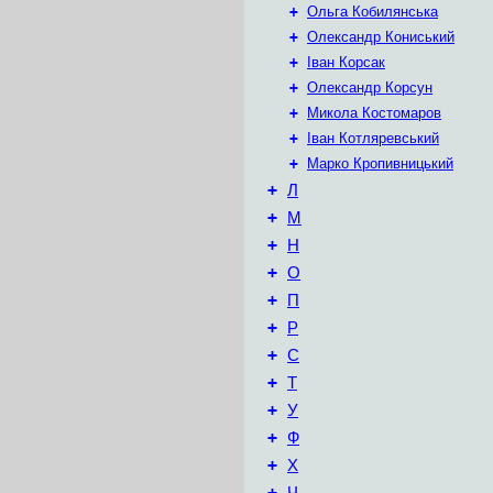
+
Ольга Кобилянська
+
Олександр Кониський
+
Іван Корсак
+
Олександр Корсун
+
Микола Костомаров
+
Іван Котляревський
+
Марко Кропивницький
+
Л
+
М
+
Н
+
О
+
П
+
Р
+
С
+
Т
+
У
+
Ф
+
Х
+