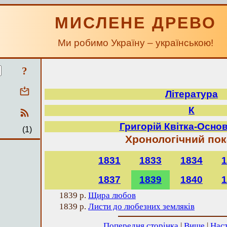
МИСЛЕНЕ ДРЕВО
Ми робимо Україну – українською!
?
Література
К
Григорій Квітка-Осно
(1)
Хронологічний по
1831
1833
1834
1
1837
1839
1840
1
1839 р.
Щира любов
1839 р.
Листи до любезних земляків
Попередня сторінка
|
Вище
|
Наст