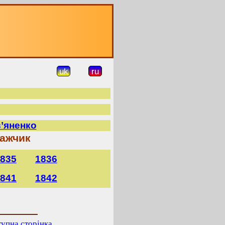
uk
ru
в’яненко
кажчик
835
1836
841
1842
упна сторінка