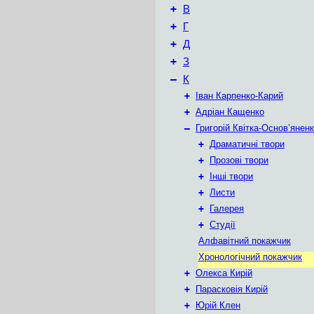
+
В
+
Г
+
Д
+
З
–
К
+
Іван Карпенко-Карий
+
Адріан Кащенко
–
Григорій Квітка-Основ’янен
+
Драматичні твори
+
Прозові твори
+
Інші твори
+
Листи
+
Галерея
+
Студії
Алфавітний покажчик
Хронологічний покажчик
+
Олекса Кирій
+
Парасковія Кирій
+
Юрій Клен