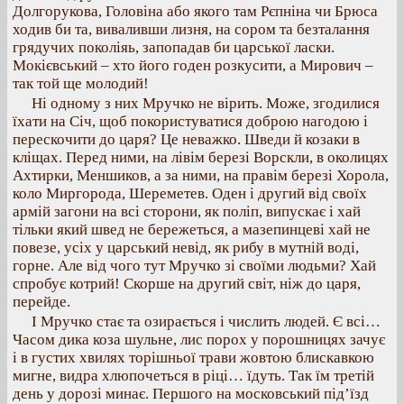
Долгорукова, Головіна або якого там Рєпніна чи Брюса
ходив би та, виваливши лизня, на сором та безталання
грядучих поколіяь, запопадав би царської ласки.
Мокієвський – хто його годен розкусити, а Мирович –
так той ще молодий!
Ні одному з них Мручко не вірить. Може, згодилися
їхати на Січ, щоб покористуватися доброю нагодою і
перескочити до царя? Це неважко. Шведи й козаки в
кліщах. Перед ними, на лівім березі Ворскли, в околицях
Ахтирки, Меншиков, а за ними, на правім березі Хорола,
коло Миргорода, Шереметев. Оден і другий від своїх
армій загони на всі сторони, як поліп, випускає і хай
тільки який швед не бережеться, а мазепинцеві хай не
повезе, усіх у царський невід, як рибу в мутній воді,
горне. Але від чого тут Мручко зі своїми людьми? Хай
спробує котрий! Скорше на другий світ, ніж до царя,
перейде.
І Мручко стає та озирається і числить людей. Є всі…
Часом дика коза шульне, лис порох у порошницях зачує
і в густих хвилях торішньої трави жовтою блискавкою
мигне, видра хлюпочеться в ріці… їдуть. Так їм третій
день у дорозі минає. Першого на московський під’їзд