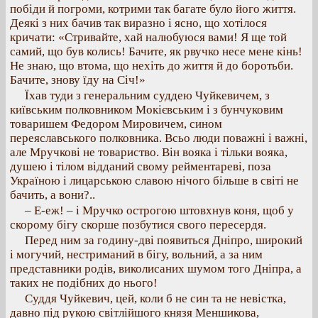
побіди й погроми, котрими так багате було його життя.
Деякі з них бачив так виразно і ясно, що хотілося
кричати: «Стривайте, хай налюбуюся вами! Я ще той
самий, що був колись! Бачите, як рвучко несе мене кінь!
Не знаю, що втома, що нехіть до життя й до боротьби.
Бачите, знову їду на Січ!»
Їхав туди з генеральним суддею Чуйкевичем, з
київським полковником Мокієвським і з бунчуковим
товаришем Федором Мировичем, сином
переяславського полковника. Всьо люди поважні і важні,
але Мручкові не товариство. Він вояка і тільки вояка,
душею і тілом відданий свому рейментареві, поза
Україною і лицарською славою нічого більше в світі не
бачить, а вони?..
– Е-еж! – і Мручко острогою штовхнув коня, щоб у
скорому бігу скорше позбутися свого пересердя.
Перед ним за годину-дві появиться Дніпро, широкий
і могучий, нестриманий в бігу, вольний, а за ним
представники родів, виколисаних шумом того Дніпра, а
таких не подібних до нього!
Суддя Чуйкевич, цей, коли б не син та не невістка,
давно під рукою світлійшого князя Меншикова,