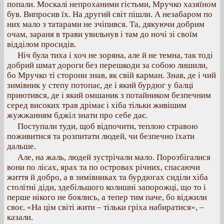
попали. Москалі непроханими гістьми, Мручко хазяїном
був. Випросив їх. На другий світ пішли. А незабаром по
них мало з татарами не зчіпився. Та, дякуючи добрим
очам, зараня в трави увильнув і там до ночі зі своїм
відділом просидів.
Ніч була тиха і хоч не зоряна, але й не темна, так тоді
добрий шмат дороги без перешкоди за собою лишили,
бо Мручко ті сторони знав, як свій карман. Знав, де і чий
зимівник у степу потопає, де і який бурдюг у балці
приютився, де і який омшаник з потайником безпечним
серед високих трав дрімає і хіба тільки живішим
жужжанням бджіл знати про себе дає.
Поступали туди, щоб відпочити, теплою стравою
поживитися та розпитати людей, чи безпечно їхати
дальше.
Але, на жаль, людей зустрічали мало. Порозбігалися
вони по лісах, ярах та по островах річних, спасаючи
життя й добро, а в зимівниках та бурдюгах сиділи хіба
столітні діди, здебільшого колишні запорожці, що то і
перше нікого не боялись, а тепер тим паче, бо віджили
своє. «На цім світі жити – тільки гріха набиратися», –
казали.