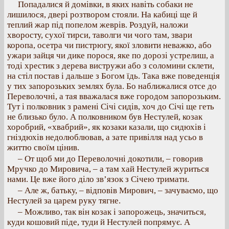
Попадалися й домівки, в яких навіть собаки не
лишилося, двері розтвором стояли. На кабиці ще й
теплий жар під попелом жеврів. Роздуй, наложи
хворосту, сухої тирси, таволги чи чого там, звари
коропа, осетра чи пистрюгу, якої зловити неважко, або
ужари зайця чи дике порося, яке по дорозі устрелиш, а
тоді хрестик з дерева вистружи або з соломини склети,
на стіл постав і дальше з Богом їдь. Така вже поведенція
у тих запорозьких землях була. Бо наближалися отсе до
Переволочні, а тая вважалася вже городом запорозьким.
Тут і полковник з рамені Січі сидів, хоч до Січі ще геть
не близько було. А полковником був Нестулей, козак
хоробрий, «хвабрий», як козаки казали, що сидюхів і
гніздюхів недолюблював, а зате привілля над усьо в
життю своїм цінив.
– От щоб ми до Переволочні докотили, – говорив
Мручко до Мировича, – а там хай Нестулей журиться
нами. Це вже його діло зв’язок з Січею тримати.
– Але ж, батьку, – відповів Мирович, – зачуваємо, що
Нестулей за царем руку тягне.
– Можливо, так він козак і запорожець, значиться,
куди кошовий піде, туди й Нестулей попрямує. А