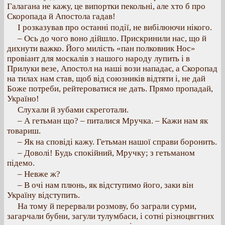
Галагана не кажу, це випортки пекольні, але хто б про
Скоропада й Апостола гадав!
І розказував про останні події, не вибілюючи нікого.
– Ось до чого воно дійшло. Прискринили нас, що й
дихнути важко. Його милість «пан полковник Нос»
провіант для москалів з нашого народу лупить і в
Прилуки везе, Апостол на наші вози нападає, а Скоропад
на тилах нам став, щоб від союзників відтяти і, не дай
Боже потреби, рейтероватися не дать. Прямо пропадай,
Україно!
Слухали й зубами скреготали.
– А гетьман що? – питалися Мручка. – Кажи нам як
товариш.
– Як на сповіді кажу. Гетьман нашої справи боронить.
– Доволі! Будь спокійний, Мручку; з гетьманом
підемо.
– Невже ж?
– В очі нам плюнь, як відступимо його, заки він
Україну відступить.
На тому й перервали розмову, бо заграли сурми,
загарчали бубни, загули тулумбаси, і сотні різноцвггних