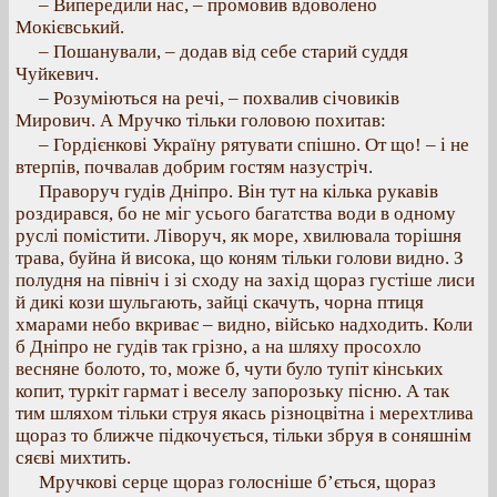
– Випередили нас, – промовив вдоволено
Мокієвський.
– Пошанували, – додав від себе старий суддя
Чуйкевич.
– Розуміються на речі, – похвалив січовиків
Мирович. А Мручко тільки головою похитав:
– Гордієнкові Україну рятувати спішно. От що! – і не
втерпів, почвалав добрим гостям назустріч.
Праворуч гудів Дніпро. Він тут на кілька рукавів
роздирався, бо не міг усього багатства води в одному
руслі помістити. Ліворуч, як море, хвилювала торішня
трава, буйна й висока, що коням тільки голови видно. З
полудня на північ і зі сходу на захід щораз густіше лиси
й дикі кози шульгають, зайці скачуть, чорна птиця
хмарами небо вкриває – видно, військо надходить. Коли
б Дніпро не гудів так грізно, а на шляху просохло
весняне болото, то, може б, чути було тупіт кінських
копит, туркіт гармат і веселу запорозьку пісню. А так
тим шляхом тільки струя якась різноцвітна і мерехтлива
щораз то ближче підкочується, тільки збруя в соняшнім
сяєві михтить.
Мручкові серце щораз голосніше б’ється, щораз