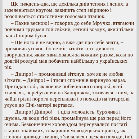
Ще тиждень-два, ще декілька днів теплих і ясних, а
зазеленіється кругом, закипить степ звіриною і
розспівається стосотними голосами пташок.
– Пахне весною! – говорив до себе Мручко, втягаючи
повними грудьми той свіжий, легкий воздух, який тільки
над Дніпром буває.
– Ще його й не видно, а вже дає про себе знати, –
промовив уголос, бо не міг затаїти того дивного
зворушення, яким хвилювався за кождим разом, коли по
довгій розлуці мав побачити найбільшу з українських
рік.
– Дніпро! – промовивші зітхнув, хоч як не любив
зітхати. – Дніпро! – і тисяч споминів виринуло нараз.
Пригадав собі, як вперве побачив його широкі, ясні
хвилі, як, перебуваючи на Запорожжі, зживався з ним, на
чайці грізні пороги перепливав і з походів на татарські
улуси до Січі-матері вертався.
– Дніпро! Дніпро! – і ціла молодість, бурхлива і
шумна, як води тієї ріки, промайнула ще раз перед його
очима. Безконечним хороводом пересувалися постаті
старих знайомих, товаришів молодецьких пригод, як
степові привиди-омани, з’являлися і щезали походи, бої,