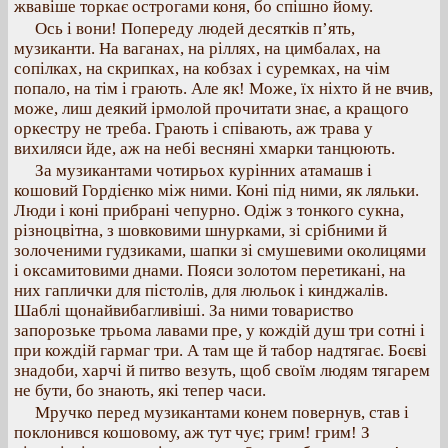
жвавіше торкає острогами коня, бо спішно йому.
Ось і вони! Попереду людей десятків п’ять,
музиканти. На ваганах, на ріллях, на цимбалах, на
сопілках, на скрипках, на кобзах і суремках, на чім
попало, на тім і грають. Але як! Може, їх ніхто й не вчив,
може, лиш деякий ірмолой прочитати знає, а кращого
оркестру не треба. Грають і співають, аж трава у
вихиляси йде, аж на небі весняні хмарки танцюють.
За музикантами чотирьох курінних атамашв і
кошовий Гордієнко між ними. Коні під ними, як ляльки.
Люди і коні прибрані чепурно. Одіж з тонкого сукна,
різноцвітна, з шовковими шнурками, зі срібними й
золоченими гудзиками, шапки зі смушевими околицями
і оксамитовими днами. Пояси золотом перетикані, на
них гаплички для пістолів, для люльок і кинджалів.
Шаблі щонайвибагливіші. За ними товариство
запорозьке трьома лавами пре, у кождій душ три сотні і
при кождій гармаг три. А там ще й табор надтягає. Боєві
знадоби, харчі й питво везуть, щоб своїм людям тягарем
не бути, бо знають, які тепер часи.
Мручко перед музикантами конем повернув, став і
поклонився кошовому, аж тут чує; грим! грим! З