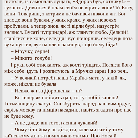
пістолів, із самопалів лущать, «Здоров був, сотнику!» –
гукають. Дивиться й очам своїм не вірить: вони! їй-Богу,
вони! Товариші, з котрими не бачився півкопи літ. Бог
знає де вони бували, у яких краях, у яких неволях
пробували, а тепер знов, як ті вірли бурі, назустріч
знялися. Вусаті чуприндарі, аж глянути любо. Деякий і
старітися не хоче, селедця і вус почорнив, селедець поза
вуха пустив, вус на плечі закинув, і що йому біда!
– Мручку, серце!
– Микито, голубе!
І руки собі стискають, аж кості тріщать. Потягли його
між себе, їдуть і розпитують, а Мручко зараз і до речі.
– У великій потребі наша Україна-мати, у такій, як,
може, ніколи не бувала.
– Невже ж і за Дорошенка – ні?
– Бо тепер як побідить цар, то тут тобі і капець!
Гетьманщину скасує, Січ збурить, народ наш вимордує,
скрізь москву та німців насадить, навіть згадати про нас
не буде кому.
– А не діжде він того, гаспид лукавий!
– Чому б то йому не діждати, коли ми самі у тому
каїнському ділі за помічників стаємо. Про Носа й