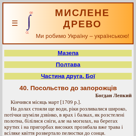
МИСЛЕНЕ
ДРЕВО
☰
Ми робимо Україну – українською!
Мазепа
Полтава
Частина друга. Бої
40. Посольство до запорожців
Богдан Лепкий
Кінчився місяць март [1709 р.].
На долах стояли ще води, ріки розливалися широко,
потічки шуміли дзвінко, в ярах і балках, як розстелені
полотна, білілися сніги, але на могилах, на берегах
крутих і на пригорбах високих прозябала вже трава і
всіляке квіття розвертало пелюстки до сонця.