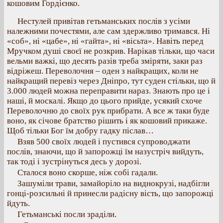
кошовим Гордієнко.
Нестулей привітав гетьманських послів з усіми
належними почестями, але сам здержливо тримався. Ні
«соб», ні «цабе», ні «гайта», ні «вісьта». Навіть перед
Мручком душі своєї не розкрив. Нарікав тільки, що часи
вельми важкі, що десять разів треба зміряти, заки раз
відріжеш. Переволочня – оден з найкращих, коли не
найкращий перевіз через Дніпро, тут суден стільки, що й
3.000 людей можна переправити нараз. Знають про це і
наші, й москалі. Якщо до цього прийде, усякий схоче
Переволочню до своїх рук прибрати. А все ж таки буде
воно, як січове братство рішить і як кошовий прикаже.
Щоб тільки Бог їм добру гадку післав…
Взяв 500 своїх людей і пустився супроводжати
послів, знаючи, що й запорожці їм назустріч вийдуть,
так тоді і зустрінуться десь у дорозі.
Сталося воно скорше, ніж собі гадали.
Зашуміли трави, замайоріло на виднокрузі, надбігли
гонці-розсильні й принесли радісну вість, що запорожці
йдуть.
Гетьманські посли зраділи.