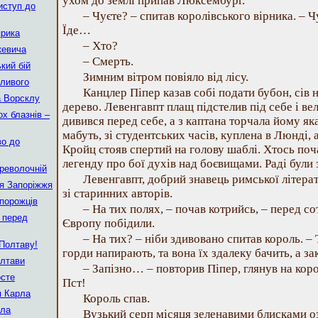
ухом до землі припав Люксембург.
иступ до
– Чуєте? – спитав королівського вірника. – Ч
Їде…
прика
– Хто?
кевича
– Смерть.
кий бій
Зимним вітром повіяло від лісу.
ливого
Канцлер Піпер казав собі подати бубон, сів 
а Ворсклу
дерево. Левенгавпт плащ підстелив під себе і 
ох блазнів –
дивився перед себе, а з каптана торчала йому як
мабуть, зі студентських часів, куплена в Люнді, 
во до
Кройц стояв спертий на голову шаблі. Хтось поч
легенду про бої духів над боєвищами. Раді були 
ереволочній
Левенгавпт, добрий знавець римської літерат
ія Запоріжжя
зі старинних авторів.
апорожців
– На тих полях, – почав котрийсь, – перед с
 перед
Європу побідили.
– На тих? – ніби здивовано спитав король. – 
 Полтаву!
горди напирають, та вона їх здалеку бачить, а зак
олтави
– Запізно… – повторив Піпер, глянув на коро
осте
Пст!
я Карла
Король спав.
лла
Вузький серп місяця зеленавими блисками оз