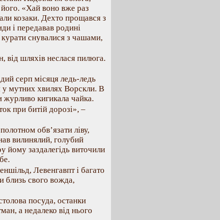
 його. «Хай воно вже раз
азали козаки. Дехто прощався з
ди і передавав родині
і курати снувалися з чашами,
, від шляхів неслася пилюга.
ідий серп місяця ледь-ледь
 у мутних хвилях Ворскли. В
и журливо кигикала чайка.
іток при битій дорозі», –
полотном обв’язати ліву,
инав вилинялий, голубий
тру йому заздалегідь виточили
бе.
еншільд, Левенгавпт і багато
и близь свого вожда,
 столова посуда, останки
ман, а недалеко від нього