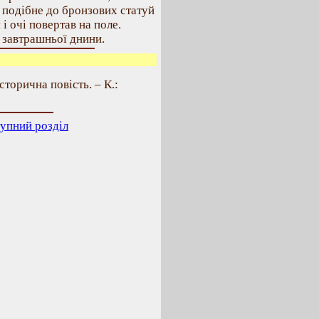
ак подібне до бронзових статуй
і очі повертав на поле.
у завтрашньої днини.
сторична повість. – К.:
упний розділ