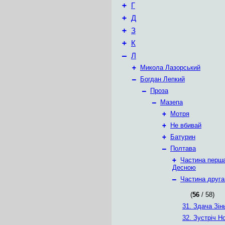
+
Г
+
Д
+
З
+
К
–
Л
+
Микола Лазорський
–
Богдан Лепкий
–
Проза
–
Мазепа
+
Мотря
+
Не вбивай
+
Батурин
–
Полтава
+
Частина перш
Десною
–
Частина друга
(
56
/ 58)
31. Здача Зін
32. Зустріч Н