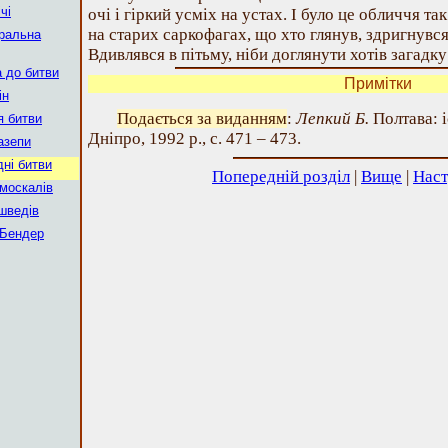
чі
очі і гіркий усміх на устах. І було це обличчя т
на старих саркофагах, що хто глянув, здригнувся 
еральна
Вдивлявся в пітьму, ніби доглянути хотів загадк
а до битви
Примітки
ін
Подається за виданням
:
Лепкий Б.
Полтава: і
я битви
Дніпро, 1992 р., с. 471 – 473.
азепи
ні битви
Попередній розділ
|
Вище
|
Наст
 москалів
 шведів
 Бендер