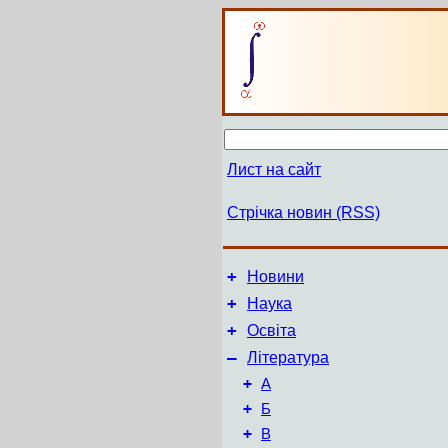
Лист на сайт
Стрічка новин (RSS)
+
Новини
+
Наука
+
Освіта
–
Література
+
А
+
Б
+
В