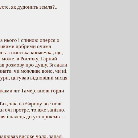
уєте, як дудонить земля?..
на нього і спиною оперся о
великими добрими очима
ась латинська книжечка, ще,
а може, в Ростоку. Гарний
ав розмову про душу. Згадали
знати, чи можливе воно, чи ні.
ури, цитував відповідні місця
отками літ Тамерланові горди
Так, так, на Європу все нові
и очі протре, то вже запізно.
ля і палець до уст приклав. –
арював високе чоло, запалі