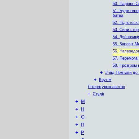
50. Падіння Сі
51. Буде ген
битва
52. Підготовк
53. Сили стор
54. Диспозиці
55. Заповіт М
56. Напередод
57. Перемога
58. І розгром
+
З-під Полтави до
+
Крутіж
Літературознавство
+
Студії
+
М
+
Н
+
О
+
П
+
Р