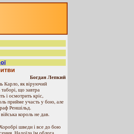
ої
битви
Богдан Лепкий
оль Карло, як віруючий
 таборі, що завтра
ть і осмотрить кріс,
оль прийме участь у бою, але
раф Реншільд.
війська король не дав.
 Хоробрі шведи і все до бою
сения. Надоїла їм облога,