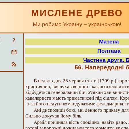
МИСЛЕНЕ ДРЕВО
Ми робимо Україну – українською!
?
Мазепа
Полтава
Частина друга. Б
56. Напередодні 
В неділю дня 26 червня ст. ст. [1709 р.] кор
християнин, вислухав вечірні і казав оголосити в
відбудеться генеральний бій. Усякий хай вичисти
кавалеристи мають тримати коні під сідлом. Кор
із-за його недуги командуватиме фельдмаршал г
Ані диспозиції бою, ані денного приказу для 
Сильно докучав йому біль.
Армія прийняла вість спокійно, навіть радо.
готові запорожці дожидали того моменту, як спа