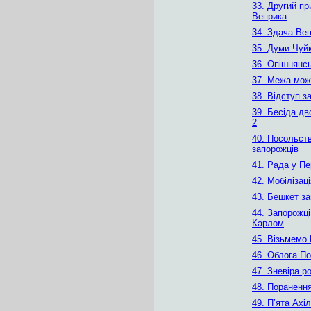
33. Другий пр
Веприка
34. Здача Ве
35. Думи Чуй
36. Опішнянсь
37. Межа мож
38. Відступ з
39. Бесіда дв
2
40. Посольст
запорожців
41. Рада у П
42. Мобілізац
43. Бешкет з
44. Запорожці
Карлом
45. Візьмемо
46. Облога П
47. Зневіра р
48. Пораненн
49. П’ята Ахі