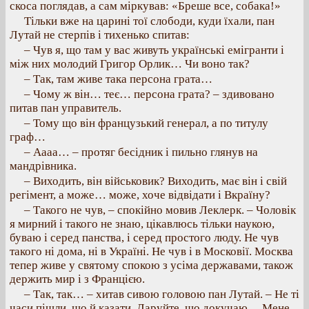
скоса поглядав, а сам міркував: «Бреше все, собака!»
Тільки вже на царині тої слободи, куди їхали, пан
Лутай не стерпів і тихенько спитав:
– Чув я, що там у вас живуть українські емігранти і
між них молодий Григор Орлик… Чи воно так?
– Так, там живе така персона грата…
– Чому ж він… теє… персона грата? – здивовано
питав пан управитель.
– Тому що він французький генерал, а по титулу
граф…
– Аааа… – протяг бесідник і пильно глянув на
мандрівника.
– Виходить, він військовик? Виходить, має він і свій
регімент, а може… може, хоче відвідати і Вкраїну?
– Такого не чув, – спокійно мовив Леклерк. – Чоловік
я мирний і такого не знаю, цікавлюсь тільки наукою,
буваю і серед панства, і серед простого люду. Не чув
такого ні дома, ні в Україні. Не чув і в Московії. Москва
тепер живе у святому спокою з усіма державами, також
держить мир і з Францією.
– Так, так… – хитав сивою головою пан Лутай. – Не ті
часи пішли, що й казати. Даруйте, що докучаю… Мене