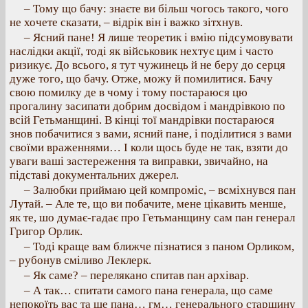
– Тому що бачу: знаєте ви більш чогось такого, чого
не хочете сказати, – відрік він і важко зітхнув.
– Ясний пане! Я лише теоретик і вмію підсумовувати
наслідки акції, тоді як військовик нехтує цим і часто
ризикує. До всього, я тут чужинець й не беру до серця
дуже того, що бачу. Отже, можу й помилитися. Бачу
свою помилку де в чому і тому постараюся цю
прогалину засипати добрим досвідом і мандрівкою по
всій Гетьманщині. В кінці тої мандрівки постараюся
знов побачитися з вами, ясний пане, і поділитися з вами
своїми враженнями… І коли щось буде не так, взяти до
уваги ваші застереження та виправки, звичайно, на
підставі документальних джерел.
– Залюбки приймаю цей компроміс, – всміхнувся пан
Лутай. – Але те, що ви побачите, мене цікавить менше,
як те, шо думає-гадає про Гетьманщину сам пан генерал
Григор Орлик.
– Тоді краще вам ближче пізнатися з паном Орликом,
– рубонув сміливо Леклерк.
– Як саме? – перелякано спитав пан архівар.
– А так… спитати самого пана генерала, що саме
непокоїть вас та ще пана… гм… генерального старшину