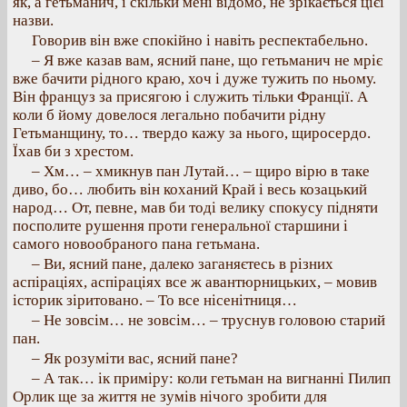
як, а гетьманич, і скільки мені відомо, не зрікається цієї
назви.
Говорив він вже спокійно і навіть респектабельно.
– Я вже казав вам, ясний пане, що гетьманич не мріє
вже бачити рідного краю, хоч і дуже тужить по ньому.
Він француз за присягою і служить тільки Франції. А
коли б йому довелося легально побачити рідну
Гетьманщину, то… твердо кажу за нього, щиросердо.
Їхав би з хрестом.
– Хм… – хмикнув пан Лутай… – щиро вірю в таке
диво, бо… любить він коханий Край і весь козацький
народ… От, певне, мав би тоді велику спокусу підняти
посполите рушення проти генеральної старшини і
самого новообраного пана гетьмана.
– Ви, ясний пане, далеко заганяєтесь в різних
аспіраціях, аспіраціях все ж авантюрницьких, – мовив
історик зіритовано. – То все нісенітниця…
– Не зовсім… не зовсім… – труснув головою старий
пан.
– Як розуміти вас, ясний пане?
– А так… ік приміру: коли гетьман на вигнанні Пилип
Орлик ще за життя не зумів нічого зробити для