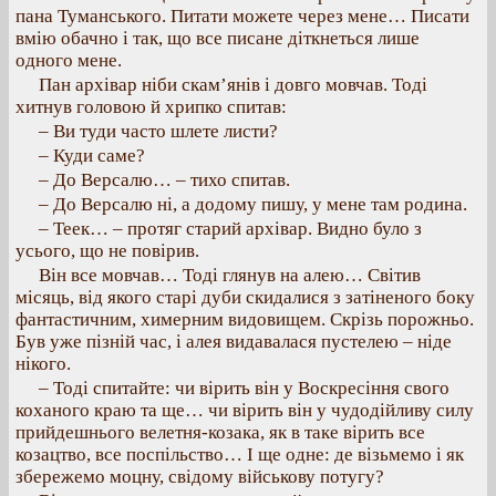
пана Туманського. Питати можете через мене… Писати
вмію обачно і так, що все писане діткнеться лише
одного мене.
Пан архівар ніби скам’янів і довго мовчав. Тоді
хитнув головою й хрипко спитав:
– Ви туди часто шлете листи?
– Куди саме?
– До Версалю… – тихо спитав.
– До Версалю ні, а додому пишу, у мене там родина.
– Теек… – протяг старий архівар. Видно було з
усього, що не повірив.
Він все мовчав… Тоді глянув на алею… Світив
місяць, від якого старі дуби скидалися з затіненого боку
фантастичним, химерним видовищем. Скрізь порожньо.
Був уже пізній час, і алея видавалася пустелею – ніде
нікого.
– Тоді спитайте: чи вірить він у Воскресіння свого
коханого краю та ще… чи вірить він у чудодійливу силу
прийдешнього велетня-козака, як в таке вірить все
козацтво, все поспільство… І ще одне: де візьмемо і як
збережемо моцну, свідому військову потугу?