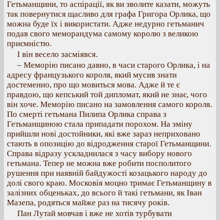
Гетьманщини, то аспірації, як ви зволите казати, можуть
так повернутися щасливо для графа Григора Орлика, що
можна буде їх і використати. Адже недурно гетьманич
подав свого меморандума самому королю з великою
приємністю.
І він весело засміявся.
– Меморію писано давно, в часи старого Орлика, і на
адресу французького короля, який мусив знати
достеменно, про що мовиться мова. Адже й те є
правдою, що кепський той дипломат, який не знає, чого
він хоче. Меморію писано на замовлення самого короля.
По смерті гетьмана Пилипа Орлика справа з
Гетьманщиною стала припадати порохом. На зміну
прийшли нові достойники, які вже зараз неприховано
стають в опозицію до відродження старої Гетьманщини.
Справа відразу ускладнилася з часу вибору нового
гетьмана. Тепер не можна вже робити посполитого
рушення при наявній байдужості козацького народу до
долі свого краю. Московія моцно тримає Гетьманщину в
залізних обценьках, до всього й такі гетьмани, як Іван
Мазепа, родяться майже раз на тисячу років.
Пан Лутай мовчав і вже не хотів турбувати