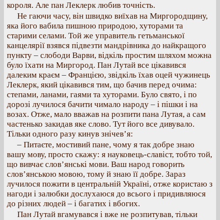
короля. Але пан Леклерк любив точність.
Не гаючи часу, він швидко виїхав на Миргородщину,
яка його вабила пишною природою, хуторами та
старими селами. Той же управитель гетьманської
канцелярії взявся підвезти мандрівника до найкращого
пункту – слободи Варви, відкіль простим шляхом можна
було їхати на Миргород. Пан Лутай все цікавився
далеким краєм – Францією, звідкіль їхав оцей чужинець
Леклерк, який цікавився тим, що бачив перед очима:
степами, ланами, гаями та хуторами. Було свято, і по
дорозі лучилося бачити чимало народу – і пішки і на
возах. Отже, мало вважав на розпити пана Лутая, а сам
частенько закидав яке слово. Тут його все дивувало.
Тільки одного разу кинув знічев’я:
– Питаєте, мостивий пане, чому я так добре знаю
вашу мову, просто скажу: я науковець-славіст, тобто той,
що вивчає слов’янські мови. Ваш народ говорить
слов’янською мовою, тому й знаю її добре. Зараз
лучилося пожити в центральній Україні, отже користаю з
нагоди і залюбки дослухаюся до всього і придивляюся
до різних людей – і багатих і вбогих.
Пан Лутай вгамувався і вже не розпитував, тільки