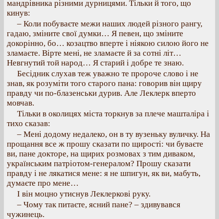
мандрівника різними дурницями. Тільки й того, що
кинув:
– Коли побуваєте межи наших людей різного рангу,
гадаю, зміните свої думки… Я певен, що зміните
докорінно, бо… козацтво вперте і ніякою силою його не
зламаєте. Вірте мені, не зламаєте й за сотні літ…
Невгнутий той народ… Я старий і добре те знаю.
Бесідник слухав теж уважно те пророче слово і не
знав, як розуміти того старого пана: говорив він щиру
правду чи по-блазенськи дурив. Але Леклерк вперто
мовчав.
Тільки в околицях міста торкнув за плече машталіра і
тихо сказав:
– Мені додому недалеко, он в ту вузеньку вуличку. На
прощання все ж прошу сказати по щирості: чи буваєте
ви, пане докторе, на щирих розмовах з тим диваком,
українським патріотом-генералом? Прошу сказати
правду і не лякатися мене: я не шпигун, як ви, мабуть,
думаєте про мене…
І він моцно утиснув Леклеркові руку.
– Чому так питаєте, ясний пане? – здивувався
чужинець.