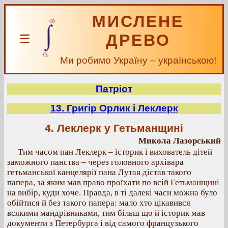
МИСЛЕНЕ
ДРЕВО
☰
Ми робимо Україну – українською!
Патріот
13. Григір Орлик і Леклерк
4. Леклерк у Гетьманщині
Микола Лазорський
Тим часом пан Леклерк – історик і вихователь дітей
заможного панства – через головного архівара
гетьманської канцелярії пана Лутая дістав такого
папера, за яким мав право проїхати по всій Гетьманщині
на вибір, куди хоче. Правда, в ті далекі часи можна було
обійтися й без такого папера: мало хто цікавився
всякими мандрівниками, тим більш що й історик мав
документи з Петербурга і від самого французького