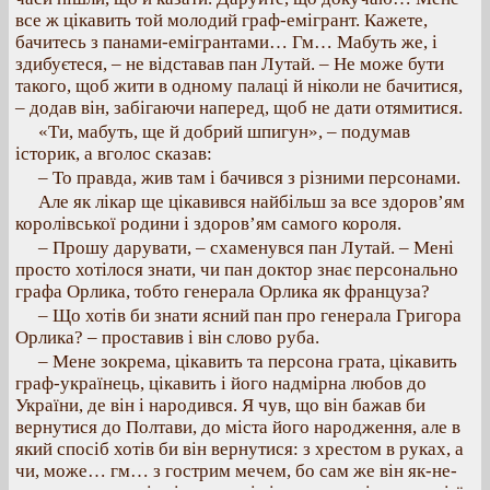
все ж цікавить той молодий граф-емігрант. Кажете,
бачитесь з панами-емігрантами… Гм… Мабуть же, і
здибуєтеся, – не відставав пан Лутай. – Не може бути
такого, щоб жити в одному палаці й ніколи не бачитися,
– додав він, забігаючи наперед, щоб не дати отямитися.
«Ти, мабуть, ще й добрий шпигун», – подумав
історик, а вголос сказав:
– То правда, жив там і бачився з різними персонами.
Але як лікар ще цікавився найбільш за все здоров’ям
королівської родини і здоров’ям самого короля.
– Прошу дарувати, – схаменувся пан Лутай. – Мені
просто хотілося знати, чи пан доктор знає персонально
графа Орлика, тобто генерала Орлика як француза?
– Що хотів би знати ясний пан про генерала Григора
Орлика? – проставив і він слово руба.
– Мене зокрема, цікавить та персона грата, цікавить
граф-українець, цікавить і його надмірна любов до
України, де він і народився. Я чув, що він бажав би
вернутися до Полтави, до міста його народження, але в
який спосіб хотів би він вернутися: з хрестом в руках, а
чи, може… гм… з гострим мечем, бо сам же він як-не-