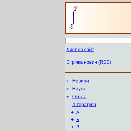
Лист на сайт
Стрічка новин (RSS)
+
Новини
+
Наука
+
Освіта
–
Література
+
А
+
Б
+
В