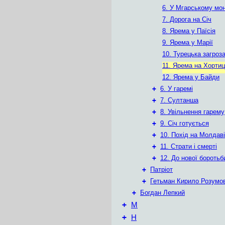
6. У Мгарському мон
7. Дорога на Січ
8. Ярема у Паїсія
9. Ярема у Марії
10. Турецька загроз
11. Ярема на Хортиц
12. Ярема у Байди
+
6. У гаремі
+
7. Султанша
+
8. Увільнення гарему
+
9. Січ готується
+
10. Похід на Молдав
+
11. Страти і смерті
+
12. До нової боротьб
+
Патріот
+
Гетьман Кирило Розумо
+
Богдан Лепкий
+
М
+
Н