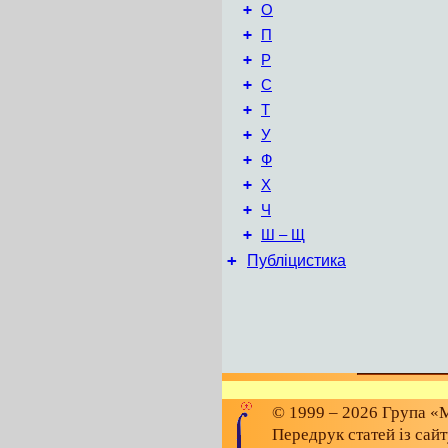
+
О
+
П
+
Р
+
С
+
Т
+
У
+
Ф
+
Х
+
Ч
+
Ш – Щ
+
Публіцистика
© 1999 – 2026 Група «М
Передрук статей із сай