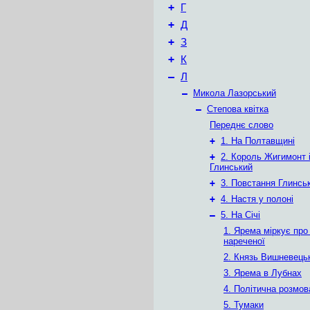
+
Г
+
Д
+
З
+
К
–
Л
–
Микола Лазорський
–
Степова квітка
Переднє слово
+
1. На Полтавщині
+
2. Король Жигимонт і
Глинський
+
3. Повстання Глинсь
+
4. Настя у полоні
–
5. На Січі
1. Ярема міркує про
нареченої
2. Князь Вишневець
3. Ярема в Лубнах
4. Політична розмов
5. Тумаки