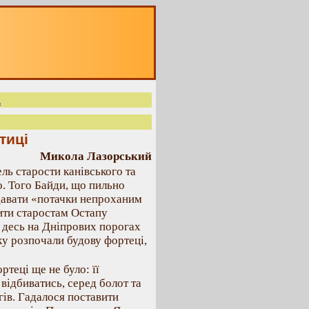
а
тиці
Микола Лазорський
ль старости канівського та
. Того Байди, що пильно
 давати «потачки непроханим
ити старостам Остапу
 десь на Дніпрових порогах
ку розпочали будову фортеці,
теці ще не було: її
відбиватись, серед болот та
ів. Гадалося поставити