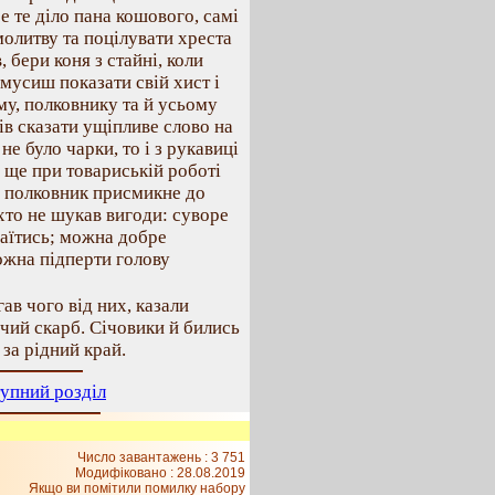
Все те діло пана кошового, самі
молитву та поцілувати хреста
, бери коня з стайні, коли
мусиш показати свій хист і
му, полковнику та й усьому
ів сказати ущіпливе слово на
не було чарки, то і з рукавиці
й ще при товариській роботі
н полковник присмикне до
іхто не шукав вигоди: суворе
чаїтись; можна добре
можна підперти голову
ав чого від них, казали
жчий скарб. Січовики й бились
 за рідний край.
упний розділ
Число завантажень : 3 751
Модифіковано :
28.08.2019
Якщо ви помітили помилку набору