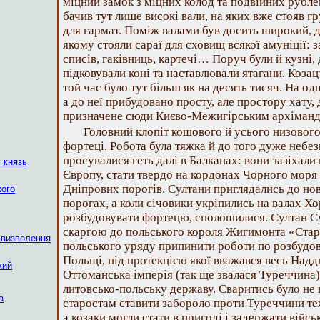
міцний замок з міцних колод та подвійних рубле
бачив тут лише високі вали, на яких вже стояв г
для гармат. Поміж валами був досить широкий, 
якому стояли сараї для сховищ всякої амуніції:
списів, гаківниць, картечі… Поруч були й кузні,
підковували коні та наставлювали ятагани. Козац
той час було тут більш як на десять тисяч. На од
а до неї прибудовано просту, але простору хату,
призначене сюди Києво-Межигірським архіманд
Головний клопіт кошового й усього низового
фортеці. Робота була тяжка й до того дуже небе
просувалися геть далі в Балканах: вони зазіхали
 князь
Європу, стати твердо на кордонах Чорного моря 
Дніпрових порогів. Султани приглядались до но
кого
порогах, а коли січовики укріпились на валах Х
розбудовувати фортецю, сполошилися. Султан Су
скаргою до польського короля Жигимонта «Старо
 визволення
польського уряду припинити роботи по розбудові
Польщі, під протекцією якої вважався весь Над
кий
Оттоманська імперія (так ще звалася Туреччина)
литовсько-польську державу. Сваритись було не 
а
старостам ставити забороло проти Туреччини теж 
а козаки могли стати в пригоді і задержати війс