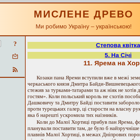
МИСЛЕНЕ ДРЕВО
Ми робимо Україну – українською!
?
Степова квітк
5. На Січі
11. Ярема на Хор
Козаки пана Яреми вступили вже в межі земе
черкаського князя Дмитра Байди-Вишневецького
стежив за турками-татарами та аж ніяк не хотів
гостям». Коли польський король не схотів пособ
Дашковичу та Дмитру Байді поставити забороло
проти турецьких галер, ці старости на власну ру
яка б нарешті ускромила тих наїзників.
Коли до Малої Хортиці прибув пан Ярема, фор
планували поставити там, де було б найзручніше 
плавнів Малої Хортиці, в межах Дніпрових порог