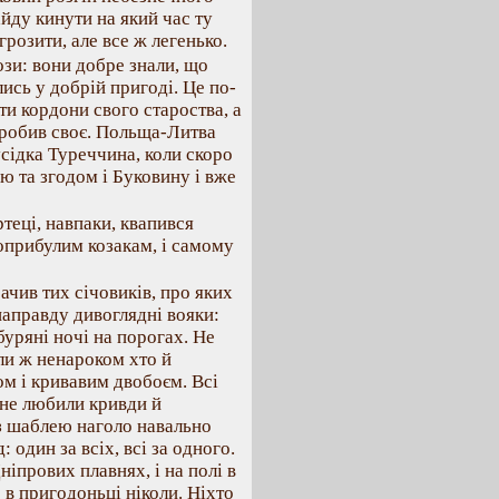
йду кинути на який час ту
грозити, але все ж легенько.
ози: вони добре знали, що
лись у добрій пригоді. Це по-
и кордони свого староства, а
 і робив своє. Польща-Литва
усідка Туреччина, коли скоро
 та згодом і Буковину і вже
теці, навпаки, квапився
воприбулим козакам, і самому
чив тих січовиків, про яких
направду дивоглядні вояки:
 буряні ночі на порогах. Не
ли ж ненароком хто й
сом і кривавим двобоєм. Всі
 не любили кривди й
 з шаблею наголо навально
 один за всіх, всі за одного.
ніпрових плавнях, і на полі в
 в пригодоньці ніколи. Ніхто