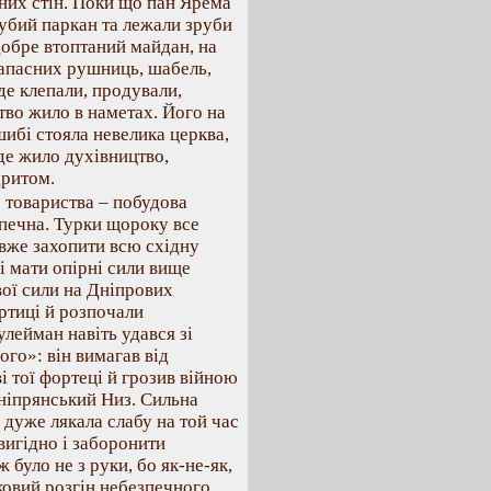
них стін. Поки що пан Ярема
рубий паркан та лежали зруби
добре втоптаний майдан, на
 запасних рушниць, шабель,
 де клепали, продували,
тво жило в наметах. Його на
шибі стояла невелика церква,
 де жило духівництво,
ритом.
 товариства – побудова
зпечна. Турки щороку все
 вже захопити всю східну
і мати опірні сили вище
вої сили на Дніпрових
ортиці й розпочали
лейман навіть удався зі
го»: він вимагав від
 тої фортеці й грозив війною
дніпрянський Низ. Сильна
 дуже лякала слабу на той час
вигідно і заборонити
було не з руки, бо як-не-як,
ьковий розгін небезпечного