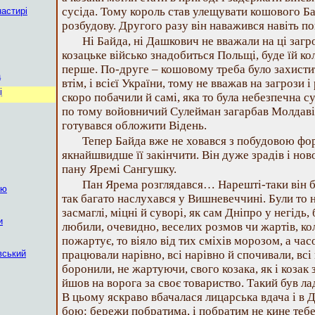
сусіда. Тому король став улещувати кошового Ба
астирі
розбудову. Другого разу він наважився навіть по
Ні Байда, ні Дашкович не вважали на ці загр
козацьке військо знадобиться Польщі, буде їй ко
перше. По-друге – кошовому треба було захистит
а
втім, і всієї України, тому не вважав на загрози
і
скоро побачили й самі, яка то була небезпечна с
по тому войовничий Сулейман загарбав Молдавію
готувався обложити Відень.
Тепер Байда вже не ховався з побудовою фор
якнайшвидше її закінчити. Він дуже зрадів і но
пану Яремі Сангушку.
Пан Ярема розглядався… Нарешті-таки він ба
ію
так багато наслухався у Вишневеччині. Були то 
засмаглі, міцні й суворі, як сам Дніпро у негідь,
и
любили, очевидно, веселих розмов чи жартів, ко
пожартує, то віяло від тих сміхів морозом, а ча
вський
працювали нарівно, всі нарівно й спочивали, всі
боронили, не жартуючи, свого козака, як і козак
йшов на ворога за своє товариство. Такий був лад:
В цьому яскраво вбачалася лицарська вдача і в Д
бою: бережи побратима, і побратим не кине тебе