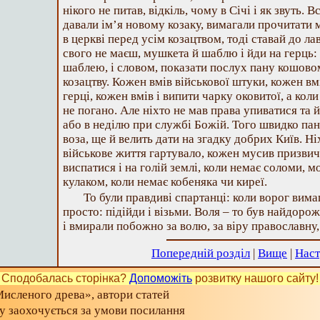
нікого не питав, відкіль, чому в Січі і як звуть. 
давали ім’я новому козаку, вимагали прочитати 
в церкві перед усім козацтвом, тоді ставай до лав
свого не маєш, мушкета й шаблю і йди на герць: 
шаблею, і словом, показати послух пану кошово
козацтву. Кожен вмів військової штуки, кожен вм
герці, кожен вмів і випити чарку оковитої, а коли 
не погано. Але ніхто не мав права упиватися та 
або в неділю при службі Божій. Того швидко па
воза, ще й велить дати на згадку добрих Київ. Н
військове життя гартувало, кожен мусив призви
виспатися і на голій землі, коли немає соломи, 
кулаком, коли немає кобеняка чи киреї.
То були правдиві спартанці: коли ворог вимаг
просто: підійди і візьми. Воля – то був найдоро
і вмирали побожно за волю, за віру православну,
Попередній розділ
|
Вище
|
Наст
Сподобалась сторінка?
Допоможіть
розвитку нашого сайту!
исленого древа», автори статей
ту заохочується за умови посилання