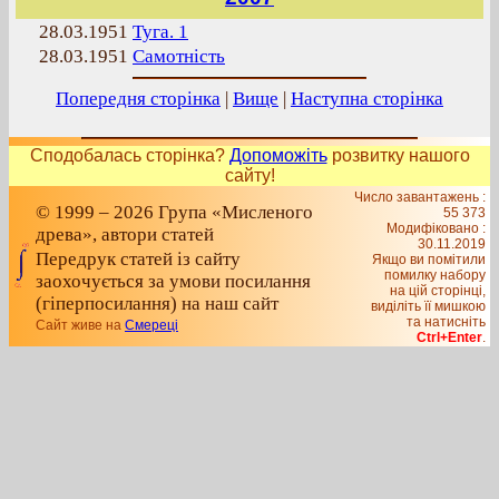
28.03.1951
Туга. 1
28.03.1951
Самотність
Попередня сторінка
|
Вище
|
Наступна сторінка
Сподобалась сторінка?
Допоможіть
розвитку нашого
сайту!
Число завантажень :
© 1999 – 2026 Група «Мисленого
55 373
Модифіковано :
древа», автори статей
30.11.2019
Передрук статей із сайту
Якщо ви помітили
помилку набору
заохочується за умови посилання
на цiй сторiнцi,
(гіперпосилання) на наш сайт
видiлiть її мишкою
та натисніть
Сайт живе на
Смереці
Ctrl+Enter
.