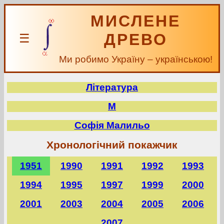
МИСЛЕНЕ
ДРЕВО
☰
Ми робимо Україну – українською!
Література
М
Софія Малильо
Хронологічний покажчик
1951
1990
1991
1992
1993
1994
1995
1997
1999
2000
2001
2003
2004
2005
2006
2007