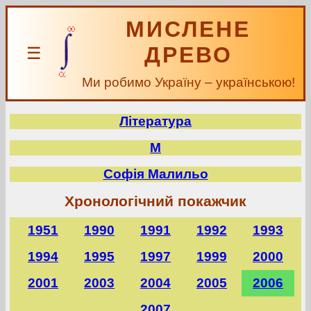
МИСЛЕНЕ
ДРЕВО
☰
Ми робимо Україну – українською!
Література
М
Софія Малильо
Хронологічний покажчик
1951
1990
1991
1992
1993
1994
1995
1997
1999
2000
2001
2003
2004
2005
2006
2007