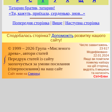
Р
С
Т
У
Х
Щ
Я
Татарин братик, татарин!
«Ти, кажуть, приїхала, серденько, знов...»
Попередня сторінка
|
Вище
|
Наступна сторінка
Сподобалась сторінка?
Допоможіть
розвитку нашого
сайту!
Число завантажень :
© 1999 – 2026 Група «Мисленого
23 617
Модифіковано :
древа», автори статей
22.01.2024
Передрук статей із сайту
Якщо ви помітили
помилку набору
заохочується за умови посилання
на цiй сторiнцi,
(гіперпосилання) на наш сайт
видiлiть її мишкою
та натисніть
Сайт живе на
Смереці
Ctrl+Enter
.