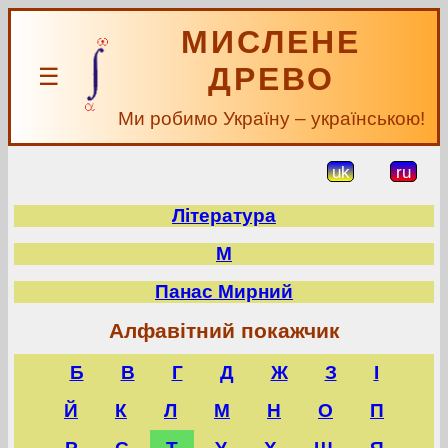
МИСЛЕНЕ
ДРЕВО
☰
Ми робимо Україну – українською!
uk
ru
Література
М
Панас Мирний
Алфавітний покажчик
Б
В
Г
Д
Ж
З
І
Й
К
Л
М
Н
О
П