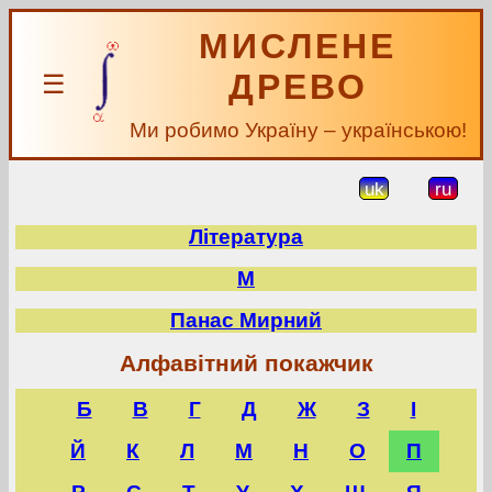
МИСЛЕНЕ
ДРЕВО
☰
Ми робимо Україну – українською!
uk
ru
Література
М
Панас Мирний
Алфавітний покажчик
Б
В
Г
Д
Ж
З
І
Й
К
Л
М
Н
О
П