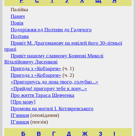
Р
С
Т
У
Х
Щ
Я
Палійка
Панич
Повія
Подоріжжя од Полтави до Гадячого
Полтава
Привіт М. Драгоманову на ювілей його 30-літньої
праці
Привіт нашому славному Боянові Миколі
Віталійовичу Лисенкові
Пригода з «Кобзарем»
(ч. 1)
Пригода з «Кобзарем»
(ч. 2)
«Пригорнусь до лона твого, голубко...»
«Прийди! пригорну тебе к лону...»
Про життя Тараса Шевченка
[Про мову]
Промова на могилі І. Котляревського
П’яниця
(оповідання)
П’яниця
(поезія)
Б
В
Г
Д
Ж
З
І