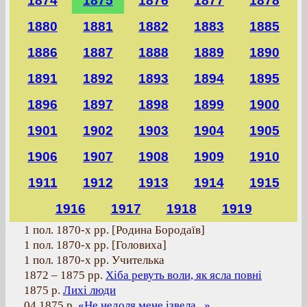
1874
1875
1876
1877
1878
1880
1881
1882
1883
1885
1886
1887
1888
1889
1890
1891
1892
1893
1894
1895
1896
1897
1898
1899
1900
1901
1902
1903
1904
1905
1906
1907
1908
1909
1910
1911
1912
1913
1914
1915
1916
1917
1918
1919
1 пол. 1870-х рр. [Родина Бородаїв]
1 пол. 1870-х рр. [Головиха]
1 пол. 1870-х рр. Учителька
1872 – 1875 рр.
Хіба ревуть воли, як ясла повні
1875 р.
Лихі люди
04.1875 р.
«Не недоля мене ізвела...»