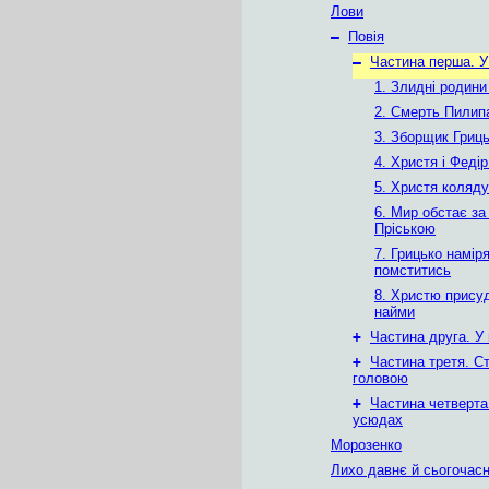
Лови
–
Повія
–
Частина перша. У
1. Злидні родини
2. Смерть Пилип
3. Зборщик Гриц
4. Христя і Феді
5. Христя коляд
6. Мир обстає з
Пріською
7. Грицько намір
помститись
8. Христю прису
найми
+
Частина друга. У 
+
Частина третя. С
головою
+
Частина четверта.
усюдах
Морозенко
Лихо давнє й сьогочас