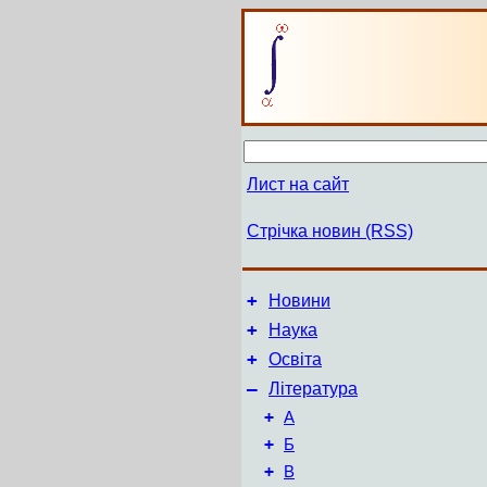
Лист на сайт
Стрічка новин (RSS)
+
Новини
+
Наука
+
Освіта
–
Література
+
А
+
Б
+
В