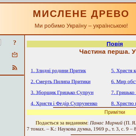
МИСЛЕНЕ ДРЕВО
Ми робимо Україну – українською!
?
Повія
Частина перша. У
1. Злидні родини Притик
5. Христя 
2. Смерть Пилипа Притики
6. Мир обс
3. Зборщик Грицько Супрун
7. Грицько
4. Христя і Федір Супруненко
8. Христю 
Примітки
Подається за виданням
:
Панас Мирний
(П. Я
7 томах. – К.: Наукова думка, 1969 р., т. 3, с. 9 – 