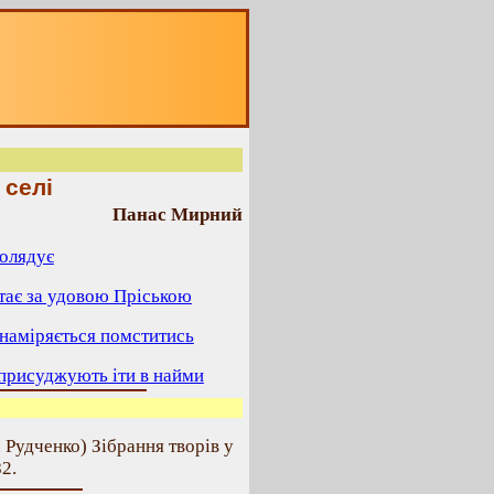
 селі
Панас Мирний
колядує
тає за удовою Пріською
 наміряється помститись
присуджують іти в найми
. Рудченко) Зібрання творів у
82.