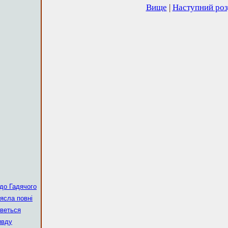
Вище
|
Наступний роз
до Гадячого
 ясла повні
иветься
ивду