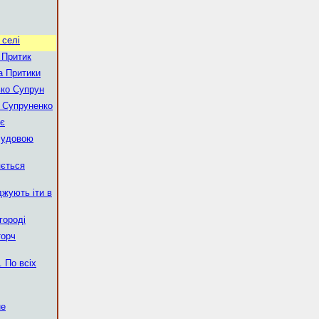
 селі
 Притик
а Притики
ько Супрун
р Супруненко
ує
а удовою
яється
джують іти в
городі
торч
 По всіх
не