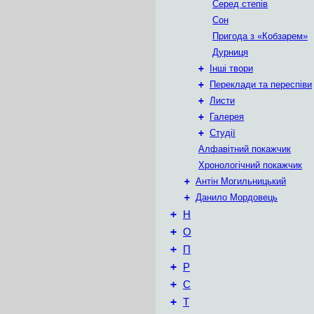
Серед степів
Сон
Пригода з «Кобзарем»
Дурниця
+
Інші твори
+
Переклади та переспіви
+
Листи
+
Галерея
+
Студії
Алфавітний покажчик
Хронологічний покажчик
+
Антін Могильницький
+
Данило Мордовець
+
Н
+
О
+
П
+
Р
+
С
+
Т