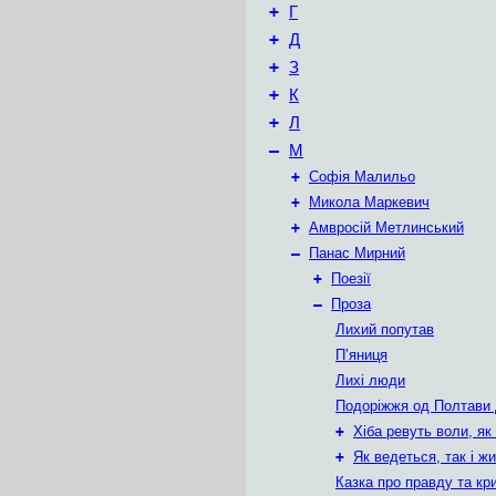
+
Г
+
Д
+
З
+
К
+
Л
–
М
+
Софія Малильо
+
Микола Маркевич
+
Амвросій Метлинський
–
Панас Мирний
+
Поезії
–
Проза
Лихий попутав
П’яниця
Лихі люди
Подоріжжя од Полтави 
+
Хіба ревуть воли, як
+
Як ведеться, так і ж
Казка про правду та кр