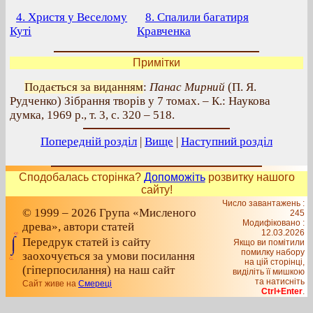
4. Христя у Веселому
8. Спалили багатиря
Куті
Кравченка
Примітки
Подається за виданням
:
Панас Мирний
(П. Я.
Рудченко) Зібрання творів у 7 томах. – К.: Наукова
думка, 1969 р., т. 3, с. 320 – 518.
Попередній розділ
|
Вище
|
Наступний розділ
Сподобалась сторінка?
Допоможіть
розвитку нашого
сайту!
Число завантажень :
© 1999 – 2026 Група «Мисленого
245
Модифіковано :
древа», автори статей
12.03.2026
Передрук статей із сайту
Якщо ви помітили
помилку набору
заохочується за умови посилання
на цiй сторiнцi,
(гіперпосилання) на наш сайт
видiлiть її мишкою
та натисніть
Сайт живе на
Смереці
Ctrl+Enter
.