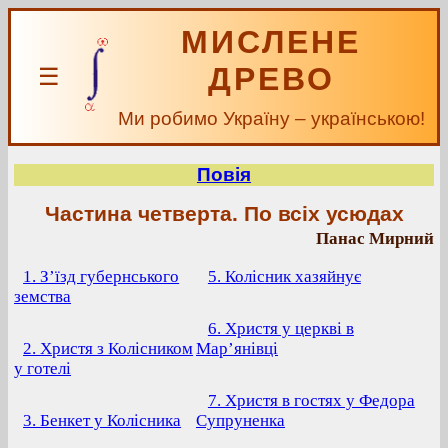
МИСЛЕНЕ
ДРЕВО
☰
Ми робимо Україну – українською!
Повія
Частина четверта. По всіх усюдах
Панас Мирний
1. З’їзд губернського
5. Колісник хазяйнує
земства
6. Христя у церкві в
2. Христя з Колісником
Мар’янівці
у готелі
7. Христя в гостях у Федора
3. Бенкет у Колісника
Супруненка