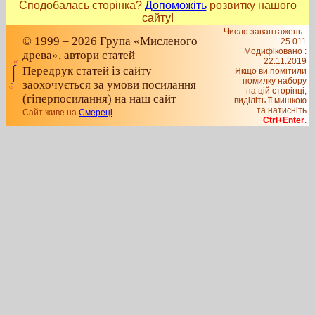
Сподобалась сторінка?
Допоможіть
розвитку нашого
сайту!
Число завантажень :
© 1999 – 2026 Група «Мисленого
25 011
Модифіковано :
древа», автори статей
22.11.2019
Передрук статей із сайту
Якщо ви помітили
помилку набору
заохочується за умови посилання
на цiй сторiнцi,
(гіперпосилання) на наш сайт
видiлiть її мишкою
та натисніть
Сайт живе на
Смереці
Ctrl+Enter
.