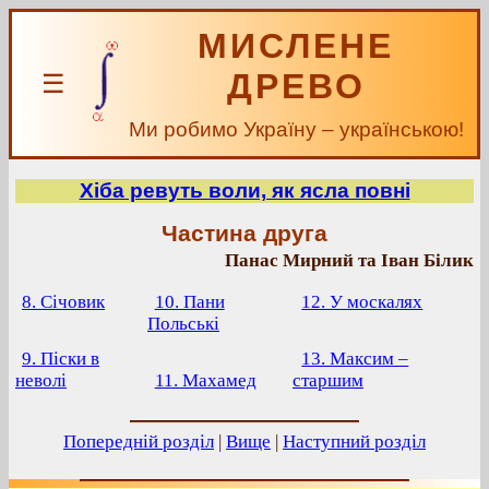
МИСЛЕНЕ
ДРЕВО
☰
Ми робимо Україну – українською!
Хіба ревуть воли, як ясла повні
Частина друга
Панас Мирний та Іван Білик
8. Січовик
10. Пани
12. У москалях
Польські
9. Піски в
13. Максим –
неволі
11. Махамед
старшим
Попередній розділ
|
Вище
|
Наступний розділ