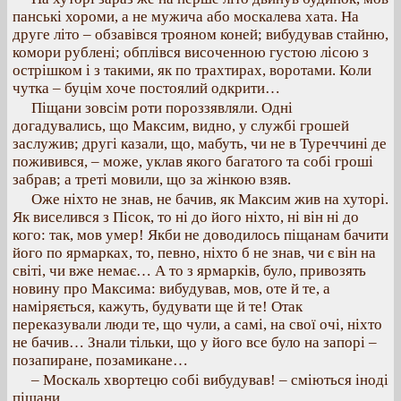
панські хороми, а не мужича або москалева хата. На
друге літо – обзавівся трояном коней; вибудував стайню,
комори рублені; обплівся височенною густою лісою з
острішком і з такими, як по трахтирах, воротами. Коли
чутка – буцім хоче постоялий одкрити…
Піщани зовсім роти пороззявляли. Одні
догадувались, що Максим, видно, у службі грошей
заслужив; другі казали, що, мабуть, чи не в Туреччині де
поживився, – може, уклав якого багатого та собі гроші
забрав; а треті мовили, що за жінкою взяв.
Оже ніхто не знав, не бачив, як Максим жив на хуторі.
Як виселився з Пісок, то ні до його ніхто, ні він ні до
кого: так, мов умер! Якби не доводилось піщанам бачити
його по ярмарках, то, певно, ніхто б не знав, чи є він на
світі, чи вже немає… А то з ярмарків, було, привозять
новину про Максима: вибудував, мов, оте й те, а
наміряється, кажуть, будувати ще й те! Отак
переказували люди те, що чули, а самі, на свої очі, ніхто
не бачив… Знали тільки, що у його все було на запорі –
позапиране, позамикане…
– Москаль хвортецю собі вибудував! – сміються іноді
піщани.