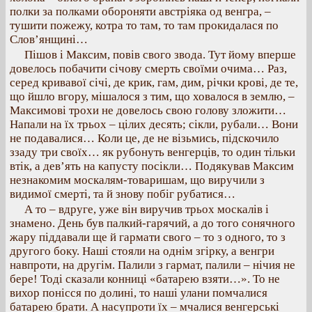
полки за полками обороняти австріяка од венгра, –
тушити пожежу, котра то там, то там прокидалася по
Слов’янщині…
Пішов і Максим, повів свого звода. Тут йому вперше
довелось побачити січову смерть своїми очима… Раз,
серед кривавої січі, де крик, гам, дим, річки крові, де те,
що йшло вгору, мішалося з тим, що ховалося в землю, –
Максимові трохи не довелось свою голову зложити…
Напали на їх трьох – цілих десять; сікли, рубали… Вони
не подавалися… Коли це, де не візьмись, підскочило
ззаду три своїх… як рубонуть венгерців, то один тільки
втік, а дев’ять на капусту посікли… Подякував Максим
незнакомим москалям-товаришам, що виручили з
видимої смерті, та й знову побіг рубатися…
А то – вдруге, уже він виручив трьох москалів і
знамено. День був палкий-гарячий, а до того сонячного
жару піддавали ще й гармати свого – то з одного, то з
другого боку. Наші стояли на однім згірку, а венгри
навпроти, на другім. Палили з гармат, палили – нічия не
бере! Тоді сказали конниці «батарею взяти…». То не
вихор понісся по долині, то наші улани помчалися
батарею брати. А насупроти їх – мчалися венгерські