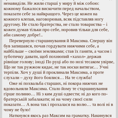
ненавиділи. Не жили старші у миру й між собою:
кожному бажалося вискочити перед начальством,
показати себе за найкращого. Через це кожен на
кожного клепав, наговорював, всяк підставляв ногу
другому. Не стало братерства, не стало товариства – і
кожен думав тільки про себе, норовив тільки для себе,
аби самому добре!..
Перевернуло старшинування й Максима. Спершу він
був запишався, почав гордувати нижчими себе, а
найбільше – своїми земляками; став їх ганяти, а часом і
зуботичку давати, щоб похнюпий «хахол» держав
рівніше голову; іноді По руці або по нозі тесаком увірве,
Що не так ружжом кидає, не так носки витягає… Учні
терпіли. Хоч у душі й проклинали Максима, а проте
слухали – духу його боялися… На те служба!
Оже ні похвальба старших, ні покора нижчих не
вдовольняли Максима. Стало йому те старшинування
гірше полиню… Ні з ким душі одвести; ні до кого по-
братерській забалакати; ні на чому своєї сили
показати… А вона так і прохалася на волю… та волі ні в
чому не було!
Наткнувся якось раз Максим на граматку. Накинувся