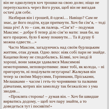
він не одколупнув хоч трошки на свою долю; ніщо не
перепускалось через його руки, щоб він не вигадав
остачі для себе.
Назбирав він і грошей, й одежі… Навіщо? Сам не
знає, де його подіти, куди приткнути. Хоч би сім’я, – тоді
інша річ! А то – сам, як палець. «Сім’я? – подумав
Максим: – добре б тепер діло сім’ю мати: знав би, на
кого працюю, було б кому покинути… Та й душу б
можна одвести…»
Часто Максим, загадуючись над своїм бурлацьким
життям, отак думав. Одно лихо: ніяк собі пари не знайде.
Кацапки йому не сподобались. Біляві, хоч іноді й
хороші, вони завжди здавалися Максимові
немоторними, неповоротними: ляже тобі, як колода, – ні
пригорнути, ні поцілувати незугарна! Жалкував він
тепер за своїми Марусями, Горпинами, Пріськами,
Мелашками – часом і геть-то чорнявими та палкими
дівчатами, котрих він замолоду так безжалісно з ума
зводив…
«Проклята сторона! – думав він. – Хоч би швидше
вирватись додому, – щоб хоч пару знайти, а то
доведеться тут і посивіти!»