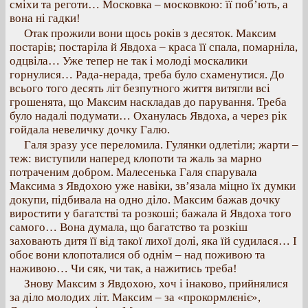
сміхи та реготи… Московка – московкою: її поб’ють, а
вона ні гадки!
Отак прожили вони щось років з десяток. Максим
постарів; постаріла й Явдоха – краса її спала, помарніла,
одцвіла… Уже тепер не так і молоді москалики
горнулися… Рада-нерада, треба було схаменутися. До
всього того десять літ безпутного життя витягли всі
грошенята, що Максим наскладав до парування. Треба
було надалі подумати… Оханулась Явдоха, а через рік
гойдала невеличку дочку Галю.
Галя зразу усе переломила. Гулянки одлетіли; жарти –
теж: виступили наперед клопоти та жаль за марно
потраченим добром. Малесенька Галя спарувала
Максима з Явдохою уже навіки, зв’язала міцно їх думки
докупи, підбивала на одно діло. Максим бажав дочку
виростити у багатстві та розкоші; бажала й Явдоха того
самого… Вона думала, що багатство та розкіш
заховають дитя її від такої лихої долі, яка їй судилася… І
обоє вони клопоталися об однім – над поживою та
наживою… Чи сяк, чи так, а нажитись треба!
Знову Максим з Явдохою, хоч і інаково, прийнялися
за діло молодих літ. Максим – за «прокормлєніє»,