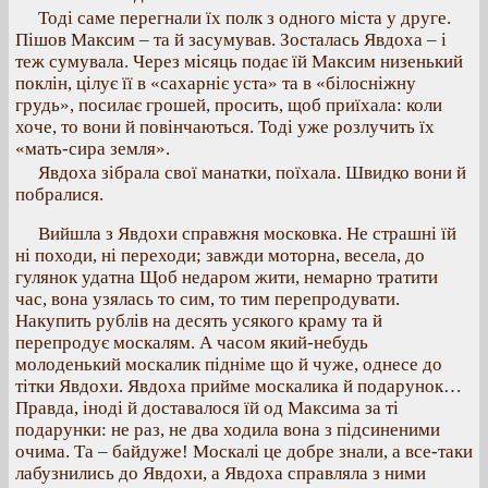
Тоді саме перегнали їх полк з одного міста у друге.
Пішов Максим – та й засумував. Зосталась Явдоха – і
теж сумувала. Через місяць подає їй Максим низенький
поклін, цілує її в «сахарніє уста» та в «білосніжну
грудь», посилає грошей, просить, щоб приїхала: коли
хоче, то вони й повінчаються. Тоді уже розлучить їх
«мать-сира земля».
Явдоха зібрала свої манатки, поїхала. Швидко вони й
побралися.
Вийшла з Явдохи справжня московка. Не страшні їй
ні походи, ні переходи; завжди моторна, весела, до
гулянок удатна Щоб недаром жити, немарно тратити
час, вона узялась то сим, то тим перепродувати.
Накупить рублів на десять усякого краму та й
перепродує москалям. А часом який-небудь
молоденький москалик підніме що й чуже, однесе до
тітки Явдохи. Явдоха прийме москалика й подарунок…
Правда, іноді й доставалося їй од Максима за ті
подарунки: не раз, не два ходила вона з підсиненими
очима. Та – байдуже! Москалі це добре знали, а все-таки
лабузнились до Явдохи, а Явдоха справляла з ними