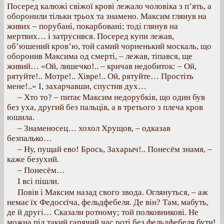
Посеред калюжі свіжої крові лежало чоловіка з п’ять, а
оборонили тільки трьох та знамено. Максим глянув на
живих – порубані, покарбовані; тоді глянув на
мертвих… і затрусився. Посеред купи лежав,
об’юшений кров’ю, той самий чорненький москаль, що
оборонив Максима од смерті, – лежав, тіпався, ще
живий… «Ой, лишечко!.. – кричав недобиток: – Ой,
рятуйте!.. Мотре!.. Хівре!.. Ой, рятуйте… Простіть
мене!..» І, захарчавши, спустив дух…
– Хто то? – питає Максим недорубків, що один був
без уха, другий без пальців, а в третього з плеча кров
юшила.
– Знаменосец… хохол Хрущов, – одказав
безпалько…
– Ну, пущай ево! Брось, Захарыч!.. Понесём знамя, –
каже безухий.
– Понесём…
І всі пішли.
Повів і Максим назад свого звода. Оглянуться, – аж
немає їх Федосєїча, фельдфебеля. Де він? Там, мабуть,
де й другі… Сказали ротному; той полковникові. Не
можна під такий гарячий час роті без фельдфебеля бути!