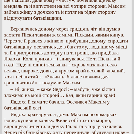
ще з місяць; дали йому «чисту», почепили ще нову
мендаль та й випустили на всі чотири сторони. Максим
забрав жінку з дочкою та й потяг на рідну сторону
відшукувати батьківщини.
Вертаючись додому через тридцять літ, він думав
застати Піски такими ж самими Пісками, якими кинув.
Через те й раявся з жінкою, прибувши додому, спродати
батьківщину, оселитись де в багатому, люднішому місці
та й пристроїтись до торгу на ті гроші, що придбала
Явдоха. Коли приїхав – і здивувався. Не ті Піски та й
годі! Ніде ні одної землянки – скрізь мазанки; село
велике, широке, довге, а кругом край веселий, людний,
хоч і небагатий… «Значить, більше поживи для
грошовитого!» – подумав Максим.
– Ні, жінко, – каже Явдосі: – мабуть, уже кістки
зложимо на моїй стороні… Бач, який гарний край!
Явдоха й сама те бачила. Оселився Максим у
батьківській хаті.
Явдоха крамарувала дома. Максим по ярмарках
їздив, купивши коняку. Жили собі тихо та мирно,
вирощували-пестили дочку Галю та в торгу кохалися.
Через рік батьківську хату перекинули, збудували нову –