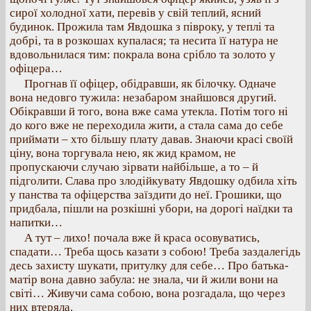
сирої холодної хати, перевів у свій теплий, ясний
будинок. Прожила там Явдошка з півроку, у теплі та
добрі, та в розкошах купалася; та несита її натура не
вдовольнилася тим: покрала вона срібло та золото у
офіцера…
Прогнав її офіцер, обідравши, як білочку. Одначе
вона недовго тужила: незабаром знайшовся другий.
Обікравши й того, вона вже сама утекла. Потім того ні
до кого вже не переходила жити, а стала сама до себе
приймати – хто більшу плату давав. Знаючи красі своїй
ціну, вона торгувала нею, як жид крамом, не
пропускаючи случаю зірвати найбільше, а то – й
підголити. Слава про злодійкувату Явдошку одбила хіть
у панства та офіцерства заїздити до неї. Грошики, що
придбала, пішли на розкішні убори, на дорогі наїдки та
напитки…
А тут – лихо! почала вже й краса осовуватись,
спадати… Треба щось казати з собою! Треба заздалегідь
десь захисту шукати, притулку для себе… Про батька-
матір вона давно забула: не знала, чи й жили вони на
світі… Живучи сама собою, вона розгадала, що через
них втеряла.