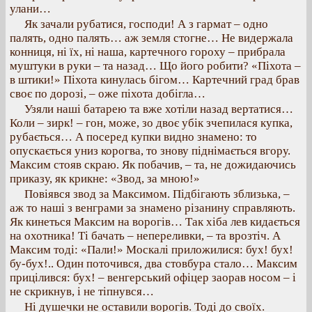
улани…
Як зачали рубатися, господи! А з гармат – одно
палять, одно палять… аж земля стогне… Не видержала
конниця, ні їх, ні наша, картечного гороху – прибрала
муштуки в руки – та назад… Що його робити? «Піхота –
в штики!» Піхота кинулась бігом… Картечний град брав
своє по дорозі, – оже піхота добігла…
Узяли наші батарею та вже хотіли назад вертатися…
Коли – зирк! – гон, може, зо двоє убік зчепилася купка,
рубається… А посеред купки видно знамено: то
опускається униз корогва, то знову піднімається вгору.
Максим стояв скраю. Як побачив, – та, не дожидаючись
приказу, як крикне: «Звод, за мною!»
Повіявся звод за Максимом. Підбігають зблизька, –
аж то наші з венграми за знамено різанину справляють.
Як кинеться Максим на ворогів… Так хіба лев кидається
на охотника! Ті бачать – непереливки, – та врозтіч. А
Максим тоді: «Пали!» Москалі приложилися: бух! бух!
бу-бух!.. Один поточився, два стовбура стало… Максим
прицілився: бух! – венгерський офіцер заорав носом – і
не скрикнув, і не тіпнувся…
Ні душечки не оставили ворогів. Тоді до своїх.