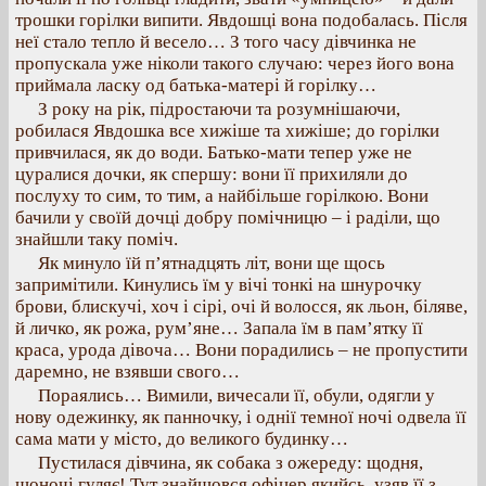
трошки горілки випити. Явдошці вона подобалась. Після
неї стало тепло й весело… З того часу дівчинка не
пропускала уже ніколи такого случаю: через його вона
приймала ласку од батька-матері й горілку…
З року на рік, підростаючи та розумнішаючи,
робилася Явдошка все хижіше та хижіше; до горілки
привчилася, як до води. Батько-мати тепер уже не
цуралися дочки, як спершу: вони її прихиляли до
послуху то сим, то тим, а найбільше горілкою. Вони
бачили у своїй дочці добру помічницю – і раділи, що
знайшли таку поміч.
Як минуло їй п’ятнадцять літ, вони ще щось
запримітили. Кинулись їм у вічі тонкі на шнурочку
брови, блискучі, хоч і сірі, очі й волосся, як льон, біляве,
й личко, як рожа, рум’яне… Запала їм в пам’ятку її
краса, урода дівоча… Вони порадились – не пропустити
даремно, не взявши свого…
Пораялись… Вимили, вичесали її, обули, одягли у
нову одежинку, як панночку, і однії темної ночі одвела її
сама мати у місто, до великого будинку…
Пустилася дівчина, як собака з ожереду: щодня,
щоночі гуляє! Тут знайшовся офіцер якийсь, узяв її з