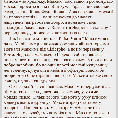
Явдоха – за крадіжку. Максим, докладаючи ротному, що
москалі просяться «на побывку», – брав з них своє так
само, як і покійник Федосійович. А як верталися москалі
з «прокормлєнія», – вони заносили до Явдохи
накрадене, награбоване добро, а вона вже сама
знаходила йому ярміс… За те тітці Явдосі, як сховану й
переводчику, доставалася половина всього…
Так їх захопила «чиста». Та ба! Чистої Максимові не
дали. У той саме рік почалася остання війна з турками.
Погнали Максима під Сілістрію, а потім перевели у
Крим. Явдоха з маленькою Галею й собі повіялась за
полком, все-таки не кидаючи свого краму. Тут вона таки
добре заробила, бо не одні прості москалі купували у
неї всячину, купували й небагаті офіцери. Зовсім би
добре, коли б не страшно, що от-от Максим зложе свою
голову, одтинаючи другим.
Оже страх її не справдився. Максим тепер уже знав
ціну життю – не кидався так, як замолоду, у саме,
мовляв, пекло. Тільки всього, що його у руку штиком
кольнув якийсь француз. Максим зрадів та зараз у
лазарет… Пошепотав там з лікарем: «Не годиться, –
кажуть, – у службу; у чисту його!» – Максим полежав