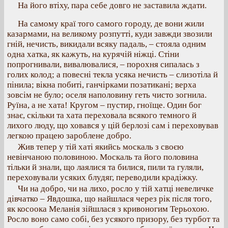
На його втіху, пара себе довго не заставила ждати.
На самому краї того самого городу, де вони жили
казармами, на великому розпутті, куди завжди звозили
гній, нечисть, викидали всяку падаль, – стояла одним
одна хатка, як кажуть, на курячій ніжці. Стіни
попрогнивали, вивалювалися, – порохня сипалась з
голих колод; а повесні текла усяка нечисть – слизотіла й
пінила; вікна побиті, ганчірками позатикані; верха
зовсім не було; оселя наполовину геть чисто зогнила.
Руїна, а не хата! Кругом – пустир, гноїще. Один бог
знає, скільки та хата переховала всякого темного й
лихого люду, що ховався у цій берлозі сам і переховував
легкою працею зароблене добро.
Жив тепер у тій хаті якийсь москаль з своєю
невінчаною половиною. Москаль та його половина
тільки й знали, що лаялися та билися, пили та гуляли,
переховували усяких блудяг, переводили крадіжку.
Чи на добро, чи на лихо, росло у тій хатці невеличке
дівчатко – Явдошка, що найшлася через рік після того,
як косоока Меланія зійшлася з кривоногим Терьохою.
Росло воно само собі, без усякого призору, без турбот та