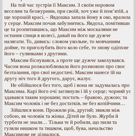
На той час зустрів її Максим. З своїм норовом
веселим та безжурним, при своїй, хоч уже й пом’ятій, а
ще хорошій красі, – Явдошка запала йому в око, вразила
у серце. Максим почав лабузнитись. Явдоха, помітивши
це та розпитавшись, що Максим між москалями не
остання спиця в колесі, давай на його ще дужче
налягати. То, дивись: словом укольне, то мовчанням
дойме, то приголубить його коло себе, то знову одіпхне
його – гулянками з другими.
Максим біснувався, а проте ще дужче закохувався.
Часом вона розжалоблювала його розмовою про своє
безталання, про свої недостачі. Максим нанесе їй на
другу ніч того й другого, дарує, жалує.
Не обійшлося без того, щоб і вона не задумалась про
Максима. Карі його очі заглянули і їй у серце; чорний ус
здавався таким хорошим; постать – бравою, дужою; та
Максим чоловік і не без достатків, не без копійчини…
Зійшлися вони. Прожили рік, другий; звикли між
собою, як чоловік та жінка. Дітей не було. Журби й
турботи не знали… Тільки те й робили, що пили та
гуляли нишком та тишком, щоб, бува, начальство
Максимове не дізналося.