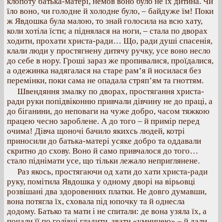
клопоту батька-матері, немов воно було не їх дитина. Чи
їло воно, чи голодне й холодне було, – байдуже їм! Поки
ж Явдошка була малою, то знай голосила на всю хату,
коли хотіла їсти; а піднялася на ноги, – стала по дворах
ходити, прохати христа-ради… Що, ради душі спасенія,
клали люди у простягнену дитячу ручку, усе воно несло
до себе в нору. Гроші зараз же пропивалися, проїдалися,
а одежинка надягалася на старе рам’я й носилася без
перемінки, поки сама не опадала стряп’ям та гноттям.
Швендяння змалку по дворах, простягання христа-
ради руки попідвіконню привчали дівчину не до праці, а
до біганини, до неповаги на чуже добро, часом тяжкою
працею чесно зароблене. А до того – й примір перед
очима! Дівча щоночі бачило якихсь людей, котрі
приносили до батька-матері усяке добро та оддавали
скритно до схову. Воно й само привчалося до того…
стало піднімати усе, що тільки лежало неприглянене.
Раз якось, простягаючи од хати до хати христа-ради
руку, помітила Явдошка у одному дворі на вірьовці
розвішані два здоровенних платки. Не довго думавши,
вона потягла їх, сховала під юпочку та й однесла
додому. Батько та мати і не спитали: де вона узяла їх, а
почали її по голівці гладити, звати «умницею» – й дали