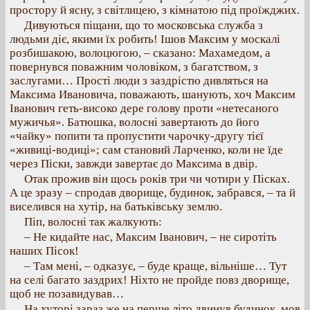
простору й ясну, з світлицею, з кімнатою під проїжджих.
Дивуються піщани, що то московська служба з
людьми діє, якими їх робить! Ішов Максим у москалі
розбишакою, волоцюгою, – сказано: Махамедом, а
повернувся поважним чоловіком, з багатством, з
заслугами… Прості люди з заздрістю дивляться на
Максима Ивановича, поважають, шанують, хоч Максим
Іванович геть-високо дере голову проти «нетесаного
мужичья». Батюшка, волосні завертають до його
«чайку» попити та пропустити чарочку-другу тієї
«живиці-водиці»; сам становий Ларченко, коли не їде
через Піски, завжди завертає до Максима в двір.
Отак прожив він щось років три чи чотири у Пісках.
А це зразу – спродав дворище, будинок, забрався, – та й
виселився на хутір, на батьківську землю.
Піп, волосні так жалкують:
– Не кидайте нас, Максим Іванович, – не сиротіть
наших Пісок!
– Там мені, – одказує, – буде краще, вільніше… Тут
на селі багато заздрих! Ніхто не пройде повз дворище,
щоб не позавидував…
На хуторі зараз же на перше літо двинув будинок, мов