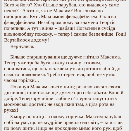
Кого ж його? Хто більше зарубав, хто кидався у саме
пекло?.. А хто ж, як не Максим? Він і знамено
одборонив. Буть Максимові фельдфебелем! Став він
фельдфебелем. Незабаром йому за знамено Георгія
почепили. А тут і війна – шабаш! Погасили в сусіда
вільнолюбиву пожежу, – тепер і самим безпечніше. Годі!
Вертаймося додому!
Вернулися.
Більше старшинування ще дужче гнітило Максима.
Тепер уже треба бути кожну годину готовим,
сподіватися, що ось-ось кликнуть до ротного або й до
самого полковника. Треба стерегтися, щоб не чутно
часом горілки…
Покинув Максим зовсім пити; розплювався з своєю
дівчиною; став тільки ще дужче про себе дбати. Воно й
добре. Тепер зручніше глибше п’ятерню запустити у
московські достачі: не звод який там, а ціла рота на
руках!
З миру по нитці – голому сорочка. Максим зарубав
собі на умі, що це мудріше правило на світі, – та й став
по йому жити. Ніщо не проходило мимо його рук, щоб