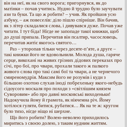
він на неї, як на свого ворога; пригорнувся, як до
матінки – почав учитись. Нудно й трудно було заучувати
ази та буки. Та що ж робити? – учив. Як пройшов усю
азбуку, – аж повеселів: діло пішло спірніше. Він бачив,
як з літер складалися слова, і дивувався дуже. Почав уже
читати. І тут біда! Нігде не запопаде такої книжки, щоб
до душі припала. Перечитав він псалтир, часословець,
перечитав житіє якогось святого…
Раз – уторопав тільки через десяте-п’яте, а друге –
такі книжки його не вдовольнили. Молода душа, гаряче
серце, викохані на живих грізних дідових переказах про
січі, про бої, про чвари, прохали такого ж палкого
живого слова про такі самі бої та чвари, а не чернечого
смиреномудрія. Максим його не розумів і куди з
більшою охотою слухав іноді побрехеньку якого-небудь
сідоусого москаля про походи з «світлішим князем
Суворовим» або про давні московські виходеньки!
Надокучила йому й грамота, як нікчемна річ. Йому
хотілося гуляти, битися, рубатися… Як на те ж: кругом
було тихо, нігде ніщо ні шерхне.
Що його робити? Волею-неволею приходилось
миритись з своєю долею, з таким нудним життям.