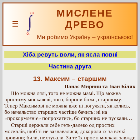
МИСЛЕНЕ
ДРЕВО
☰
Ми робимо Україну – українською!
Хіба ревуть воли, як ясла повні
Частина друга
13. Максим – старшим
Панас Мирний та Іван Білик
Що можна лялі, того не можна мамі. Що можна
простому москалеві, того, борони боже, старшому.
Тепер Максимові не можна вже ні погуляти, як колись,
бо начальство старших частіше бачить; ні на
«прокормлєніє» попрохатись, бо старших не пускали…
Старші держали себе геть-далеко од простих
москалів, щоб ті не зазнавалися; докоряли їх за всякі
провини; били, нехтували. За те їх прості москалі завжди