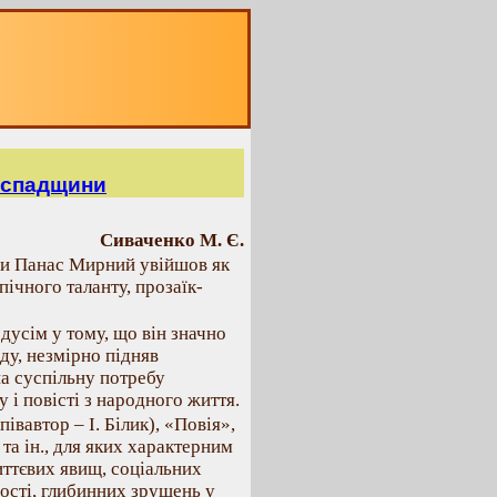
ї спадщини
Сиваченко М. Є.
ури Панас Мирний увійшов як
ічного таланту, прозаїк-
дусім у тому, що він значно
ду, незмірно підняв
на суспільну потребу
 і повісті з народного життя.
співавтор – І. Білик), «Повія»,
 та ін., для яких характерним
ттєвих явищ, соціальних
ості, глибинних зрушень у