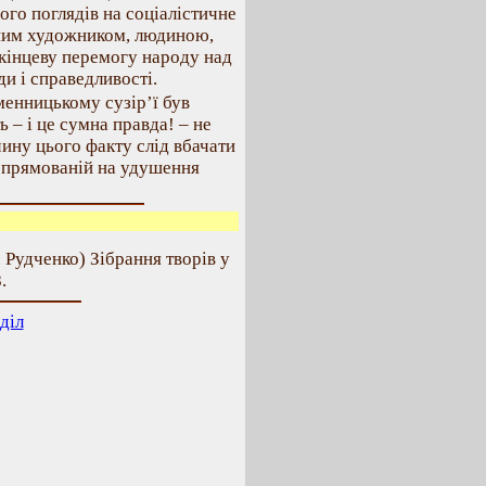
ого поглядів на соціалістичне
ним художником, людиною,
 кінцеву перемогу народу над
и і справедливості.
енницькому сузір’ї був
 – і це сумна правда! – не
чину цього факту слід вбачати
 спрямованій на удушення
. Рудченко) Зібрання творів у
.
діл