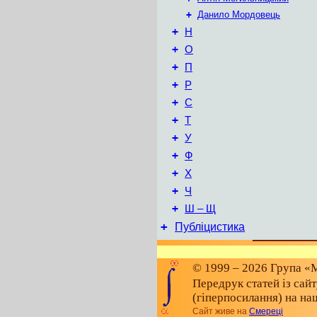
+
Данило Мордовець
+
Н
+
О
+
П
+
Р
+
С
+
Т
+
У
+
Ф
+
Х
+
Ч
+
Ш – Щ
+
Публіцистика
© 1999 – 2026 Група «М
Передрук статей із сай
(гіперпосилання) на на
Сайт живе на
Смереці