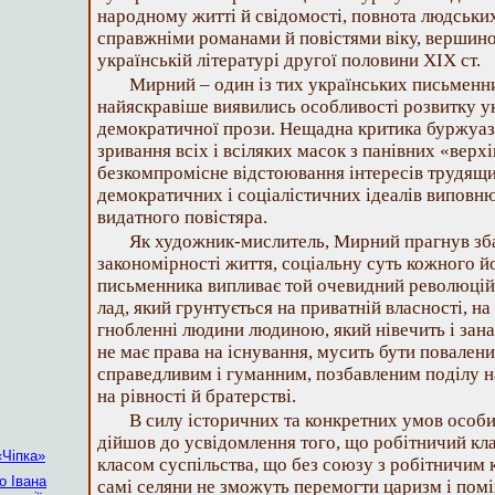
народному житті й свідомості, повнота людських
справжніми романами й повістями віку, вершин
українській літературі другої половини XIX ст.
Мирний – один із тих українських письменни
найяскравіше виявились особливості розвитку у
демократичної прози. Нещадна критика буржуаз
зривання всіх і всіляких масок з панівних «верхі
безкомпромісне відстоювання інтересів трудящи
демократичних і соціалістичних ідеалів випо
видатного повістяра.
Як художник-мислитель, Мирний прагнув зба
закономірності життя, соціальну суть кожного йо
письменника випливає той очевидний революцій
лад, який грунтується на приватній власності, на
гнобленні людини людиною, який нівечить і зана
не має права на існування, мусить бути повален
справедливим і гуманним, позбавленим поділу н
на рівності й братерстві.
В силу історичних та конкретних умов особ
дійшов до усвідомлення того, що робітничий кл
«Чіпка»
класом суспільства, що без союзу з робітничим к
о Івана
самі селяни не зможуть перемогти царизм і пом