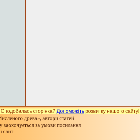
Сподобалась сторінка?
Допоможіть
розвитку нашого сайту!
исленого древа», автори статей
ту заохочується за умови посилання
ш сайт