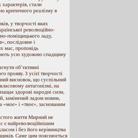
 характерів, стали
ою критичного реалізму в
ків, у творчості яких
країнської революційно-
но-поміщицького ладу,
в», послідовне і
х мас, проповідь
внюють усю художню спадщину
гнути об’єктивні
го прояву. З усієї творчості
ний висновок, що суспільний
 класовому антагонізмі, на
пащає здорові народні сили,
ий, замінений ладом новим,
а «моє» і «твоє», заснованим
истого життя Мирний не
ас є найреволюційнішим
ласом і без його керівництва
іщиків. Саме цим пояснюється