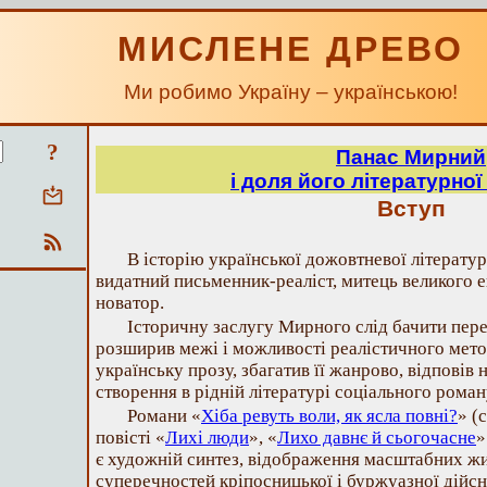
МИСЛЕНЕ ДРЕВО
Ми робимо Україну – українською!
?
Панас Мирний
і доля його літературно
Вступ
В історію української дожовтневої літерат
видатний письменник-реаліст, митець великого еп
новатор.
Історичну заслугу Мирного слід бачити пере
розширив межі і можливості реалістичного мето
українську прозу, збагатив її жанрово, відповів 
створення в рідній літературі соціального роману
Романи «
Хіба ревуть воли, як ясла повні?
» (
повісті «
Лихі люди
», «
Лихо давнє й сьогочасне
»
є художній синтез, відображення масштабних жи
суперечностей кріпосницької і буржуазної дійсн