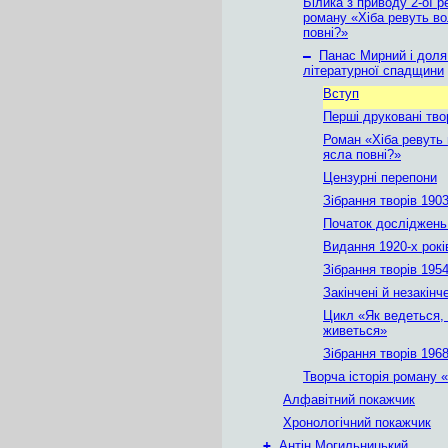
Білика з приводу 2-ої р
роману «Хіба ревуть во
повні?»
–
Панас Мирний і доля
літературної спадщини
Вступ
Перші друковані тво
Роман «Хіба ревуть 
ясла повні?»
Цензурні перепони
Зібрання творів 1903
Початок досліджень
Видання 1920-х рокі
Зібрання творів 1954
Закінчені й незакінч
Цикл «Як ведеться, 
живеться»
Зібрання творів 1968
Творча історія роману 
Алфавітний покажчик
Хронологічний покажчик
+
Антін Могильницький