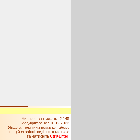
Число завантажень : 2 145
Модифіковано :
16.12.2023
Якщо ви помітили помилку набору
на цiй сторiнцi, видiлiть її мишкою
та натисніть
Ctrl+Enter
.