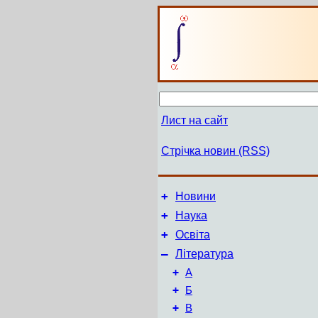
Лист на сайт
Стрічка новин (RSS)
+
Новини
+
Наука
+
Освіта
–
Література
+
А
+
Б
+
В