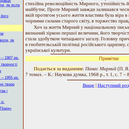
едакції
стихійна революційність Мирного, утопійність й
ли, як ясла
майбутнє. Проте Мирний завжди залишався чес
якій протягом усього життя властива була віра в
 його
чорними силами старого світу, в торжество правд
Хоч за життя Мирний у національному письм
визнаний зіркою першої величини, його творчість
ри
стала здобутком читацького загалу. Головну при
воли, як
в гнобительській політиці російського царизму,
української культури.
 – 1907 рр.
Примітки
 творчості
Подається за виданням
:
Панас Мирний
(П. Я
в
7 томах. – К.: Наукова думка, 1968 р., т. 1, с. 7 – 8
 – 1955 рр.
ені твори
Вище
|
Наступний роз
так і
 р.
«Повія»