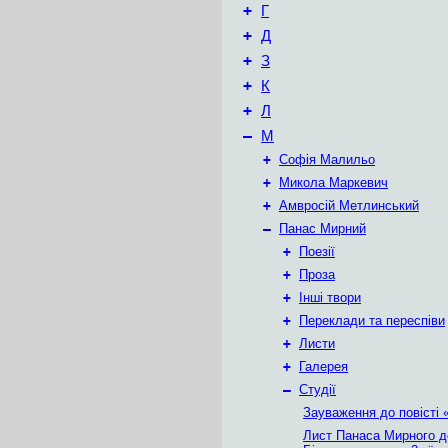
+
Г
+
Д
+
З
+
К
+
Л
–
М
+
Софія Малильо
+
Микола Маркевич
+
Амвросій Метлинський
–
Панас Мирний
+
Поезії
+
Проза
+
Інші твори
+
Переклади та переспіви
+
Листи
+
Галерея
–
Студії
Зауваження до повісті 
Лист Панаса Мирного д