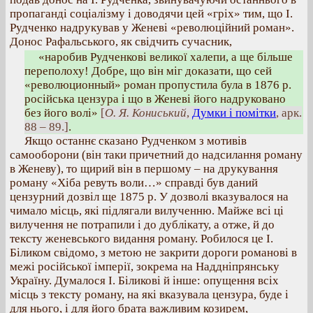
пропаганді соціалізму і доводячи цей «гріх» тим, що І.
Рудченко надрукував у Женеві «революційний роман».
Донос Рафальського, як свідчить сучасник,
«наробив Рудченкові великої халепи, а ще більше
переполоху! Добре, що він міг доказати, що сей
«революционный» роман пропустила була в 1876 р.
російська цензура і що в Женеві його надруковано
без його волі»
[
О. Я. Кониський
,
Думки і помітки
, арк.
88 – 89.]
.
Якщо останнє сказано Рудченком з мотивів
самооборони (він таки причетний до надсилання роману
в Женеву), то щирий він в першому – на друкування
роману «Хіба ревуть воли…» справді був даний
цензурний дозвіл ще 1875 р. У дозволі вказувалося на
чимало місць, які підлягали вилученню. Майже всі ці
вилучення не потрапили і до дублікату, а отже, й до
тексту женевського видання роману. Робилося це І.
Біликом свідомо, з метою не закрити дороги романові в
межі російської імперії, зокрема на Наддніпрянську
Україну. Думалося І. Біликові й інше: опущення всіх
місць з тексту роману, на які вказувала цензура, буде і
для нього, і для його брата важливим козирем,