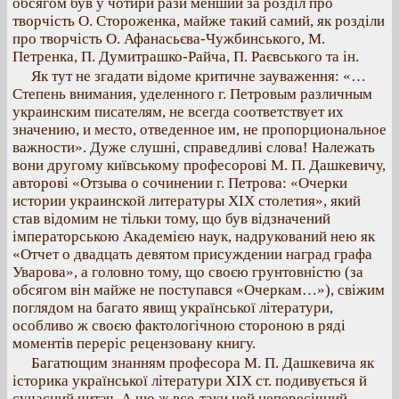
обсягом був у чотири рази менший за розділ про
творчість О. Стороженка, майже такий самий, як розділи
про творчість О. Афанасьєва-Чужбинського, М.
Петренка, П. Думитрашко-Райча, П. Раєвського та ін.
Як тут не згадати відоме критичне зауваження: «…
Степень внимания, уделенного г. Петровым различным
украинским писателям, не всегда соответствует их
значению, и место, отведенное им, не пропорциональное
важности». Дуже слушні, справедливі слова! Належать
вони другому київському професорові М. П. Дашкевичу,
авторові «Отзыва о сочинении г. Петрова: «Очерки
истории украинской литературы XIX столетия», який
став відомим не тільки тому, що був відзначений
імператорською Академією наук, надрукований нею як
«Отчет о двадцать девятом присуждении наград графа
Уварова», а головно тому, що своєю грунтовністю (за
обсягом він майже не поступався «Очеркам…»), свіжим
поглядом на багато явищ української літератури,
особливо ж своєю фактологічною стороною в ряді
моментів переріс рецензовану книгу.
Багатющим знанням професора М. П. Дашкевича як
історика української літератури XIX ст. подивується й
сучасний читач. А що ж все-таки цей непересічний