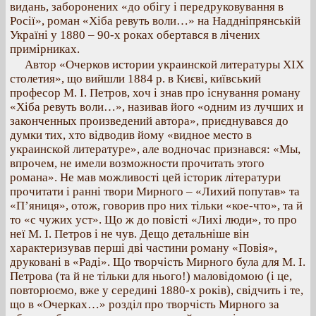
видань, заборонених «до обігу і передруковування в
Росії», роман «Хіба ревуть воли…» на Наддніпрянській
Україні у 1880 – 90-х роках обертався в лічених
примірниках.
Автор «Очерков истории украинской литературы XIX
столетия», що вийшли 1884 р. в Києві, київський
професор М. І. Петров, хоч і знав про існування роману
«Хіба ревуть воли…», називав його «одним из лучших и
законченных произведений автора», приєднувався до
думки тих, хто відводив йому «видное место в
украинской литературе», але водночас признався: «Мы,
впрочем, не имели возможности прочитать этого
романа». Не мав можливості цей історик літератури
прочитати і ранні твори Мирного – «Лихий попутав» та
«П’яниця», отож, говорив про них тільки «кое-что», та й
то «с чужих уст». Що ж до повісті «Лихі люди», то про
неї М. І. Петров і не чув. Дещо детальніше він
характеризував перші дві частини роману «Повія»,
друковані в «Раді». Що творчість Мирного була для М. І.
Петрова (та й не тільки для нього!) маловідомою (і це,
повторюємо, вже у середині 1880-х років), свідчить і те,
що в «Очерках…» розділ про творчість Мирного за