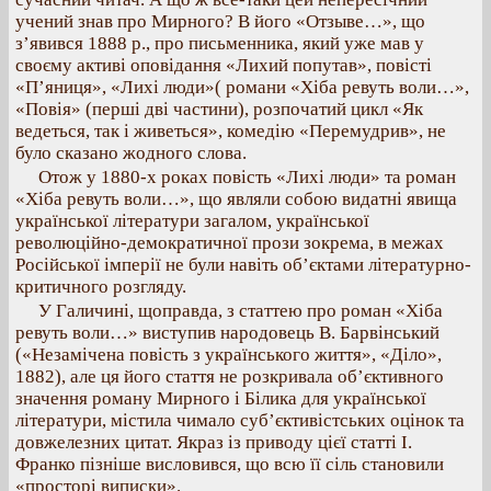
учений знав про Мирного? В його «Отзыве…», що
з’явився 1888 р., про письменника, який уже мав у
своєму активі оповідання «Лихий попутав», повісті
«П’яниця», «Лихі люди»( романи «Хіба ревуть воли…»,
«Повія» (перші дві частини), розпочатий цикл «Як
ведеться, так і живеться», комедію «Перемудрив», не
було сказано жодного слова.
Отож у 1880-х роках повість «Лихі люди» та роман
«Хіба ревуть воли…», що являли собою видатні явища
української літератури загалом, української
революційно-демократичної прози зокрема, в межах
Російської імперії не були навіть об’єктами літературно-
критичного розгляду.
У Галичині, щоправда, з статтею про роман «Хіба
ревуть воли…» виступив народовець В. Барвінський
(«Незамічена повість з українського життя», «Діло»,
1882), але ця його стаття не розкривала об’єктивного
значення роману Мирного і Білика для української
літератури, містила чимало суб’єктивістських оцінок та
довжелезних цитат. Якраз із приводу цієї статті І.
Франко пізніше висловився, що всю її сіль становили
«просторі виписки».