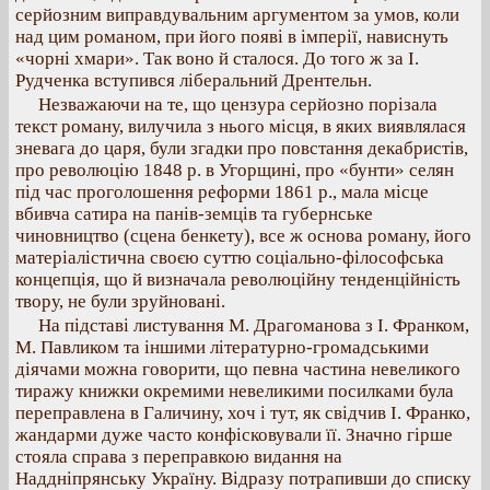
серйозним виправдувальним аргументом за умов, коли
над цим романом, при його появі в імперії, нависнуть
«чорні хмари». Так воно й сталося. До того ж за І.
Рудченка вступився ліберальний Дрентельн.
Незважаючи на те, що цензура серйозно порізала
текст роману, вилучила з нього місця, в яких виявлялася
зневага до царя, були згадки про повстання декабристів,
про революцію 1848 р. в Угорщині, про «бунти» селян
під час проголошення реформи 1861 р., мала місце
вбивча сатира на панів-земців та губернське
чиновництво (сцена бенкету), все ж основа роману, його
матеріалістична своєю суттю соціально-філософська
концепція, що й визначала революційну тенденційність
твору, не були зруйновані.
На підставі листування М. Драгоманова з І. Франком,
М. Павликом та іншими літературно-громадськими
діячами можна говорити, що певна частина невеликого
тиражу книжки окремими невеликими посилками була
переправлена в Галичину, хоч і тут, як свідчив І. Франко,
жандарми дуже часто конфісковували її. Значно гірше
стояла справа з переправкою видання на
Наддніпрянську Україну. Відразу потрапивши до списку