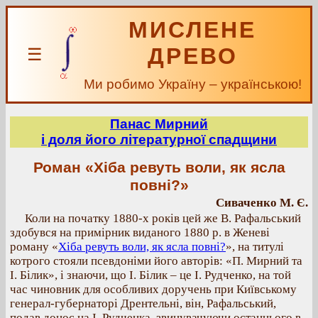
МИСЛЕНЕ
ДРЕВО
☰
Ми робимо Україну – українською!
Панас Мирний
і доля його літературної спадщини
Роман «Хіба ревуть воли, як ясла
повні?»
Сиваченко М. Є.
Коли на початку 1880-х років цей же В. Рафальський
здобувся на примірник виданого 1880 р. в Женеві
роману «
Хіба ревуть воли, як ясла повні?
», на титулі
котрого стояли псевдоніми його авторів: «П. Мирний та
І. Білик», і знаючи, що І. Білик – це І. Рудченко, на той
час чиновник для особливих доручень при Київському
генерал-губернаторі Дрентельні, він, Рафальський,
подав донос на І. Рудченка, звинувачуючи останнього в