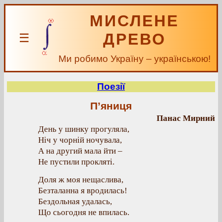
МИСЛЕНЕ
ДРЕВО
☰
Ми робимо Україну – українською!
Поезії
П’яниця
Панас Мирний
День у шинку прогуляла,
Ніч у чорній ночувала,
А на другий мала йти –
Не пустили прокляті.
Доля ж моя нещаслива,
Безталанна я вродилась!
Бездольная удалась,
Що сьогодня не впилась.