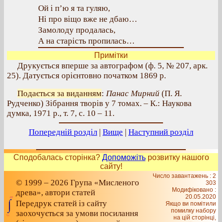
Ой і п’ю я та гуляю,
Ні про віщо вже не дбаю…
Замолоду продалась,
А на старість пропилась…
Примітки
Друкується вперше за автографом (ф. 5, № 207, арк.
25). Датується орієнтовно початком 1869 р.
Подається за виданням
:
Панас Мирний
(П. Я.
Рудченко) Зібрання творів у 7 томах. – К.: Наукова
думка, 1971 р., т. 7, с. 10 – 11.
Попередній розділ
|
Вище
|
Наступний розділ
Сподобалась сторінка?
Допоможіть
розвитку нашого
сайту!
Число завантажень : 2
© 1999 – 2026 Група «Мисленого
303
Модифіковано :
древа», автори статей
20.05.2020
Передрук статей із сайту
Якщо ви помітили
помилку набору
заохочується за умови посилання
на цiй сторiнцi,