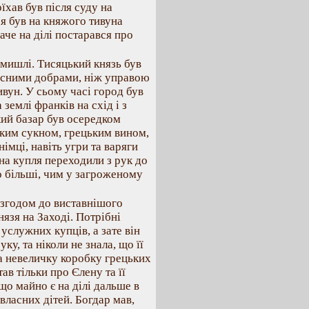
їхав був після суду на
я був на княжого тивуна
аче на ділі постарався про
мишлі. Тисяцький князь був
ласними добрами, ніж управою
ивун. У сьому часі город був
землі франків на схід і з
кий базар був осередком
ьким сукном, грецьким вином,
імці, навіть угри та варяги
на купля переходили з рук до
го більші, чим у загроженому
 згодом до виставнішого
нязя на Заході. Потрібні
услужних купців, а зате він
ку, та ніколи не знала, що її
за невеличку коробку грецьких
ав тільки про Єлену та її
що майно є на ділі дальше в
власних дітей. Богдар мав,