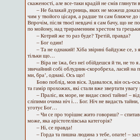
скаженості, але все-таки крадій не смів глянути 
– Не балакай дурниць, яких не можеш доказа
чим у твойого цісаря, а радше ти сам ближче до 
Впрочім, після твоєї невдачі я сам бачу, що не п
по мойому, над трираменним хрестом та грецьк
– Котрий же то раз буде? Третій, правда?
– Бог один!
– Та не однакий! Хіба звірині байдуже се, з я
тільки що…
– Віра не їжа, без неї обійдешся й ти, не то 
звичайний собі облудник-скоробреха, ласий на п
ми, бра’, однакі. Ось що!
Бово поблід, мов віск. Здавалося, він ось-ось
та гамір прохожих, які стали вже звертати увагу 
– Праліс, як море, не видає своєї тайни! – від
сліпими очима ніч і… Бог. Ніч не видасть тайни, а
уготує Бог…
– Чи се про торішнє жито говориш? – спитав
може, яка арістотелівська категорія?
– Ні, се правда!
– Горда та пишна людина з тебе, опате! – зас