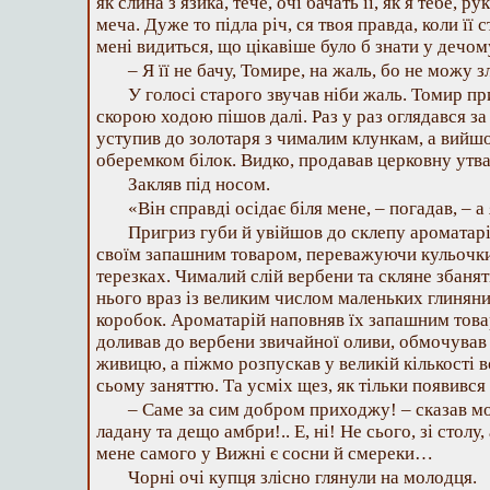
як слина з язика, тече, очі бачать її, як я тебе, р
меча. Дуже то підла річ, ся твоя правда, коли її с
мені видиться, що цікавіше було б знати у деч
– Я її не бачу, Томире, на жаль, бо не можу 
У голосі старого звучав ніби жаль. Томир при
скорою ходою пішов далі. Раз у раз оглядався за
уступив до золотаря з чималим клункам, а вийш
оберемком білок. Видко, продавав церковну утв
Закляв під носом.
«Він справді осідає біля мене, – погадав, – 
Пригриз губи й увійшов до склепу ароматарі
своїм запашним товаром, переважуючи кульочки
терезках. Чималий слій вербени та скляне збаня
нього враз із великим числом маленьких глинян
коробок. Ароматарій наповняв їх запашним това
доливав до вербени звичайної оливи, обмочував 
живицю, а піжмо розпускав у великій кількості 
сьому заняттю. Та усміх щез, як тільки появився
– Саме за сим добром приходжу! – сказав м
ладану та дещо амбри!.. Е, ні! Не сього, зі столу,
мене самого у Вижні є сосни й смереки…
Чорні очі купця злісно глянули на молодця.