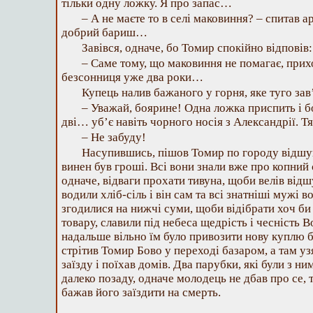
тільки одну ложку. Я про запас…
– А не маєте то в селі маковиння? – спитав 
добрий бариш…
Завівся, одначе, бо Томир спокійно відповів:
– Саме тому, що маковиння не помагає, прих
безсонниця уже два роки…
Купець налив бажаного у горня, яке туго зав
– Уважай, боярине! Одна ложка приспить і б
дві… уб’є навіть чорного носія з Александрії. Тя
– Не забуду!
Насупившись, пішов Томир по городу відшук
винен був гроші. Всі вони знали вже про копний 
одначе, відваги прохати тивуна, щоби велів від
водили хліб-сіль і він сам та всі знатніші мужі 
згодилися на нижчі суми, щоби відібрати хоч би
товару, славили під небеса щедрість і чесність 
надальше вільно їм було привозити нову куплю б
стрітив Томир Бово у переході базаром, а там уз
заїзду і поїхав домів. Два парубки, які були з ни
далеко позаду, одначе молодець не дбав про се, т
бажав його заїздити на смерть.