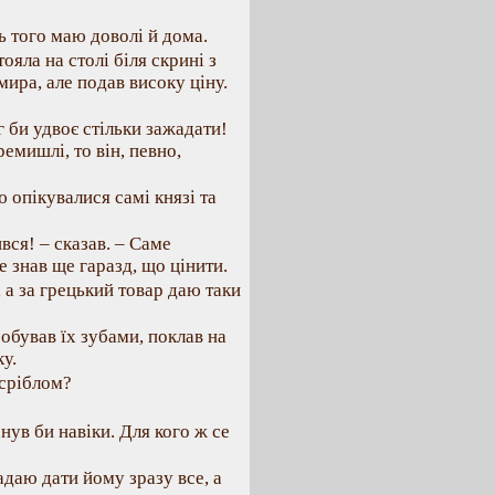
ь того маю доволі й дома.
ояла на столі біля скрині з
ира, але подав високу ціну.
 би удвоє стільки зажадати!
емишлі, то він, певно,
 опікувалися самі князі та
вся! – сказав. – Саме
е знав ще гаразд, що цінити.
 а за грецький товар даю таки
робував їх зубами, поклав на
у.
 сріблом?
снув би навіки. Для кого ж се
адаю дати йому зразу все, а