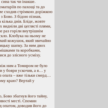
 сина так чи інакше.
матаріїв по пахощі та до
Саме сходив стрімкою доріжкою
 з Бово. З бідою пізнав,
 кілька днів. Бліде, жовте
х видніли дві цеглясті плями,
не раз горіли внутрішнім
 скло. Клобука на ньому не
откий кожушок, який звичайно
жицьку шапку. За ним двох
 мішками та коробками,
ися до злісного усміху.
 між ним а Томиром не було
Ти у бояри ускочив, а я… у
із опата – вже тільки смерд…
жому краю? Вертай у
, Бово збагнув його тайну,
ливості месті. Спомин
ед опатом, доводив його до