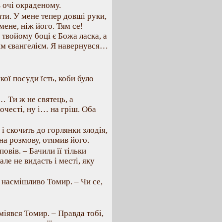
в очі окраденому.
ти. У мене тепер довші руки,
мене, ніж його. Тям се!
о твойому боці є Божа ласка, а
им євангелієм. Я навернувся…
кої посуди їсть, коби було
я… Ти ж не святець, а
очесті, ну і… на гріш. Оба
 і скочить до горлянки злодія,
на розмову, отямив його.
повів. – Бачили її тільки
ле не видасть і месті, яку
 насмішливо Томир. – Чи се,
міявся Томир. – Правда тобі,