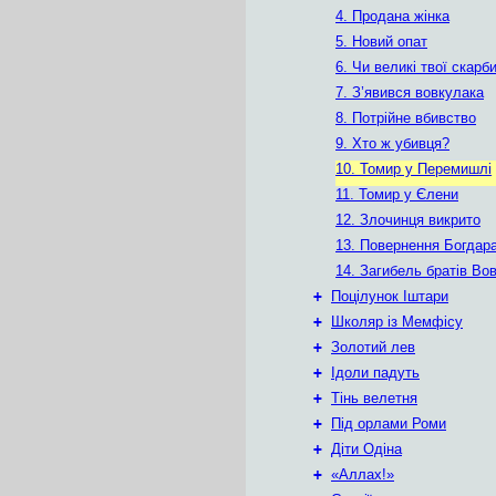
4. Продана жінка
5. Новий опат
6. Чи великі твої скарб
7. З’явився вовкулака
8. Потрійне вбивство
9. Хто ж убивця?
10. Томир у Перемишлі
11. Томир у Єлени
12. Злочинця викрито
13. Повернення Богдар
14. Загибель братів Вов
+
Поцілунок Іштари
+
Школяр із Мемфісу
+
Золотий лев
+
Ідоли падуть
+
Тінь велетня
+
Під орлами Роми
+
Діти Одіна
+
«Аллах!»