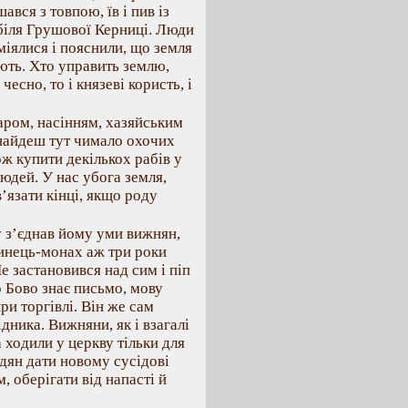
вся з товпою, їв і пив із
біля Грушової Керниці. Люди
сміялися і пояснили, що земля
ують. Хто управить землю,
есно, то і князеві користь, і
варом, насінням, хазяйським
 найдеш тут чимало охочих
ож купити декількох рабів у
юдей. У нас убога земля,
’язати кінці, якщо роду
у з’єднав йому уми вижнян,
жинець-монах аж три роки
е застановився над сим і піп
 Бово знає письмо, мову
при торгівлі. Він же сам
дника. Вижняни, як і взагалі
 ходили у церкву тільки для
дян дати новому сусідові
, оберігати від напасті й