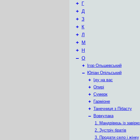
+
Г
+
Д
+
З
+
К
+
Л
+
М
+
Н
–
О
+
Ігор Ольшевський
–
Юліан Опільський
+
Іду на вас
+
Опирі
+
Сумерк
+
Гарміоне
+
Танечниця з Пібасту
–
Вовкулака
1. Мандрівець із завірю
2. Зустріч братів
3. Продати село і жінку