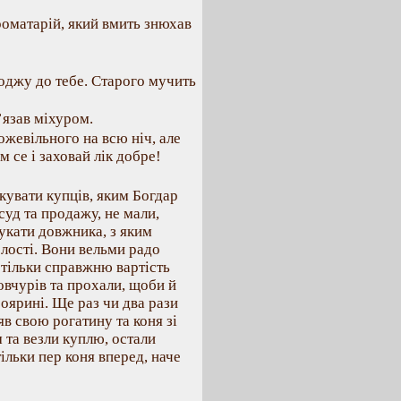
ароматарій, який вмить знюхав
оджу до тебе. Старого мучить
’язав міхуром.
ожевільного на всю ніч, але
м се і заховай лік добре!
увати купців, яким Богдар
суд та продажу, не мали,
шукати довжника, з яким
волості. Вони вельми радо
 тільки справжню вартість
Вовчурів та прохали, щоби й
оярині. Ще раз чи два рази
яв свою рогатину та коня зі
м та везли куплю, остали
ільки пер коня вперед, наче