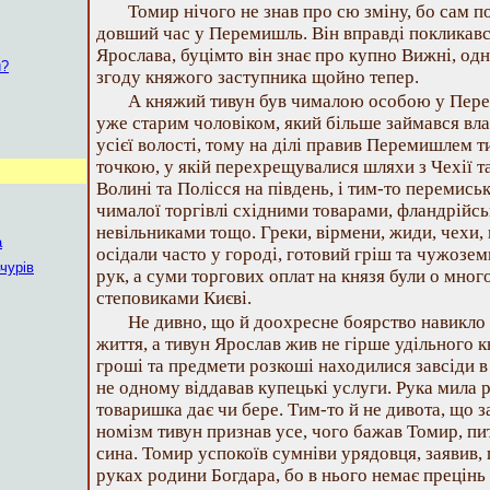
Томир нічого не знав про сю зміну, бо сам по
довший час у Перемишль. Він вправді покликавс
Ярослава, буцімто він знає про купно Вижні, одн
и?
згоду княжого заступника щойно тепер.
А княжий тивун був чималою особою у Пере
уже старим чоловіком, який більше займався в
усієї волості, тому на ділі правив Перемишлем т
точкою, у якій перехрещувалися шляхи з Чехії та 
Волині та Полісся на південь, і тим-то перемись
чималої торгівлі східними товарами, фландрійс
невільниками тощо. Греки, вірмени, жиди, чехи, н
а
осідали часто у городі, готовий гріш та чужозем
чурів
рук, а суми торгових оплат на князя були о мно
степовиками Києві.
Не дивно, що й доохресне боярство навикло
життя, а тивун Ярослав жив не гірше удільного к
гроші та предмети розкоші находилися завсіди в 
не одному віддавав купецькі услуги. Рука мила ру
товаришка дає чи бере. Тим-то й не дивота, що 
номізм тивун признав усе, чого бажав Томир, пит
сина. Томир успокоїв сумніви урядовця, заявив, 
руках родини Богдара, бо в нього немає прецінь 