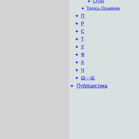
+
Студії
+
Тодось Осьмачка
+
П
+
Р
+
С
+
Т
+
У
+
Ф
+
Х
+
Ч
+
Ш – Щ
+
Публіцистика