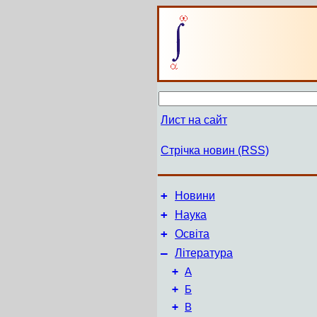
Лист на сайт
Стрічка новин (RSS)
+
Новини
+
Наука
+
Освіта
–
Література
+
А
+
Б
+
В