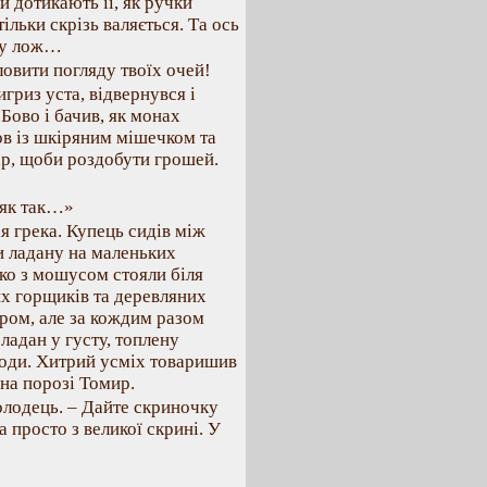
уки дотикають її, як ручки
тільки скрізь валяється. Та ось
ому лож…
зловити погляду твоїх очей!
гриз уста, відвернувся і
 Бово і бачив, як монах
ов із шкіряним мішечком та
ар, щоби роздобути грошей.
а як так…»
я грека. Купець сидів між
 ладану на маленьких
тко з мошусом стояли біля
их горщиків та деревляних
ром, але за кождим разом
ладан у густу, топлену
води. Хитрий усміх товаришив
 на порозі Томир.
олодець. – Дайте скриночку
 а просто з великої скрині. У