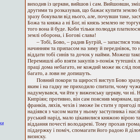
виходив із церкви, вийшов і сам. Вийшовши, зміша
другими та розказував, що бажає купити землю 
зразу бокували від нього, але, почувши таке, за
Божа та княжа а ні Бог, ні князь землею не торг
того вона й буде. Коби тільки полюддя платилося ч
землі оборона, і Богові слава!
– Тобі, Бово, – радив Бугрій, – запастися то
начинням та припасом на зиму й переднівок, то
віддати тобі синів та дочок у найми. Можеш так
Перемишлі або взяти закупів з-поміж тутешніх л
праці дома небагато, не кождий може як слід пов
багато, а лови не допишуть.
Повний покори та щирості виступ Бово зраз
яким і на гадку не приходило спитати, чому чу
надумувався, чи йти у виженську церкву, чи ні. Н
Кипріян; противно, він сам пояснив мирянам, що
франків, ляхів, чехів і зможе їм стати у пригоді 
надіявся з часом мати у ньому заступника і наслі
руський нарід, мало цікавилися княжою вірою та
хи
віддання почесті володареві. Тому прохав грома
піддержку і поміч, спомагати його радою й ділом
визиску.