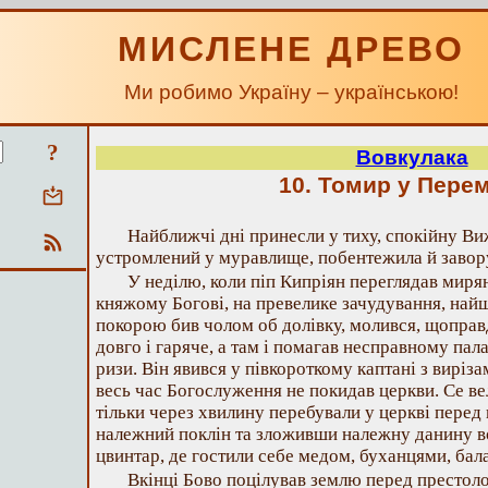
МИСЛЕНЕ ДРЕВО
Ми робимо Україну – українською!
?
Вовкулака
10. Томир у Пере
Найближчі дні принесли у тиху, спокійну Виж
устромлений у муравлище, побентежила й завор
У неділю, коли піп Кипріян переглядав мирян
княжому Богові, на превелике зачудування, най
покорою бив чолом об долівку, молився, щоправд
довго і гаряче, а там і помагав несправному па
ризи. Він явився у півкороткому каптані з виріза
весь час Богослуження не покидав церкви. Се ве
тільки через хвилину перебували у церкві перед
належний поклін та зложивши належну данину в
цвинтар, де гостили себе медом, буханцями, бал
Вкінці Бово поцілував землю перед престоло