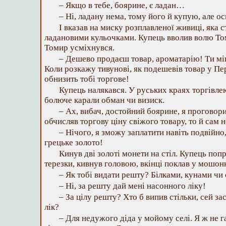
– Якщо в тебе, боярине, є ладан…
– Ні, ладану нема, тому його й купую, але ос
І вказав на миску розплавленої живиці, яка ст
ладановими кульочками. Купець вволив волю Том
Томир усміхнувся.
– Дешево продаєш товар, ароматарію! Ти міг
Коли розкажу тивунові, як подешевів товар у Пер
обнизить тобі торгове!
Купець налякався. У руських краях торгівлею
болюче карали обман чи визиск.
– Ах, вибач, достойний боярине, я проговори
обчисляв торгову ціну свіжого товару, то й сам н
– Нічого, я зможу заплатити навіть подвійно,
грецьке золото!
Кинув дві золоті монети на стіл. Купець поп
терезки, кивнув головою, вкінці поклав у мошонк
– Як тобі видати решту? Білками, кунами чи
– Ні, за решту дай мені насонного ліку!
– За цілу решту? Хто б випив стільки, сей за
лік?
– Для недужого діда у мойому селі. Я ж не г