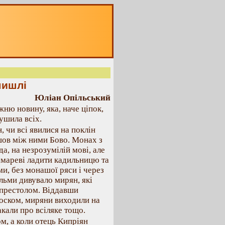
мишлі
Юліан Опільський
ню новину, яка, наче ціпок,
ушила всіх.
, чи всі явилися на поклін
шов між ними Бово. Монах з
а, на незрозумілій мові, але
ламареві ладити кадильницю та
ми, без монашої ряси і через
льми дивувало мирян, які
 престолом. Віддавши
оском, миряни виходили на
акали про всіляке тощо.
м, а коли отець Кипріян