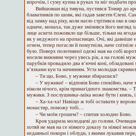
впрочім, і суму купна в руках та міг подбати про
Вийшовши від тивуна, пустився Томир до аро
блаватників по шовк, які гадав завезти Єлені. 
від замку над ріку, коли нагло стрітився око в око
одначе, монаха, так дуже змінився його вигляд за
лице аскета пожовкло ще більше, тільки на ягода
як у недужого на пропасницю. Очі, які давніше 
огнем, тепер погасли й помутніли, наче спітніле
було. Поверх полотняної одежі мав на собі кор
носили вижняни через увесь рік, а на голові му
парубків провадило два в’ючні коні, обладовані
в’язками кун та начинням. Уста молодця скривил
– Ти що, Бово, у мужики збираєшся?
– У мужики! – відповів Бово спокійно, наче
ніколи нічого, крім принагідного знакомства. – 
мужики. З послушника-лаїка може бути і князь, 
– Ха-ха-ха! Навіщо ж тобі оставати у воро
монастир, поможу тобі…
– Чи моїм грошем? – спитав холодно Бово.
Кров ударила молодцеві до голови. Очевидно
хотяй не мав на се ніякого доказу та ніякої мож
недавньої покори і облуди, з якими лукавив пер