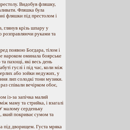
 престолу. Видобув фляшку,
аливати. Фляшка була
ні фляшки під престолом і
в, глянув крізь шпару у
во розправляючи руками та
ред появою Богдара, тілом і
че нароком оминала боярське
та пахощі, які весь день
буті гуслі і під час, коли між
ерлих або зойки недужих, у
іння лип солодкі тони музики.
 раз співали вечірком обоє,
м із-за запічка малий
між маму та стрийка, і взагалі
 У малому серденьку
ь, який покриває сумом та
ра під дворищем. Густа мряка