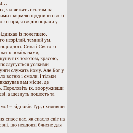
ом…
ах, які лежать ось там на
 ними і кормлю щоднини свого
го горя, я глядів поради у
віддихав із полегшею,
го незрілий, темний ум.
инорідного Сина і Святого
ужить поміж нами,
окушує їх золотом, красою,
 послугується усякими
лунги служать йому. Але Бог у
о вогню і смоли, і тільки
вказував вам місце, де
ь. Переловіть їх, вооруживши
ві, а щезнуть пошесть та
рмо! – відповів Тур, схиливши
ня спасе вас, як спасло світ на
певні, що невдовзі блисне для