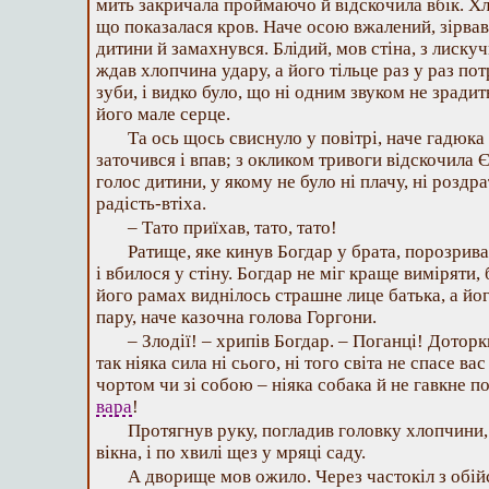
мить закричала проймаючо й відскочила вбік. Хло
що показалася кров. Наче осою вжалений, зірвавс
дитини й замахнувся. Блідий, мов стіна, з лиску
ждав хлопчина удару, а його тільце раз у раз по
зуби, і видко було, що ні одним звуком не зрадит
його мале серце.
Та ось щось свиснуло у повітрі, наче гадюка
заточився і впав; з окликом тривоги відскочила 
голос дитини, у якому не було ні плачу, ні роздр
радість-втіха.
– Тато приїхав, тато, тато!
Ратище, яке кинув Богдар у брата, порозрив
і вбилося у стіну. Богдар не міг краще виміряти,
його рамах виднілось страшне лице батька, а йо
пару, наче казочна голова Горгони.
– Злодії! – хрипів Богдар. – Поганці! Дотор
так ніяка сила ні сього, ні того світа не спасе ва
чортом чи зі собою – ніяка собака й не гавкне по
вара
!
Протягнув руку, погладив головку хлопчини, 
вікна, і по хвилі щез у мряці саду.
А дворище мов ожило. Через частокіл з обій