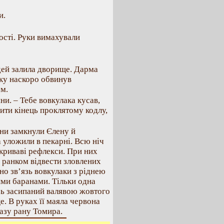
и.
ості. Руки вимахували
дей залила дворище. Дарма
ку наскоро обвинув
ем.
ни. – Тебе вовкулака кусав,
бити кінець проклятому кодлу,
ни замкнули Єлену й
а уложили в пекарні. Всю ніч
 криваві рефлекси. При них
 ранком відвести зловлених
чно зв’язь вовкулаки з ріднею
ими баранами. Тільки одна
зь засипаний валявою жовтого
е. В руках її маяла червона
разу рану Томира.