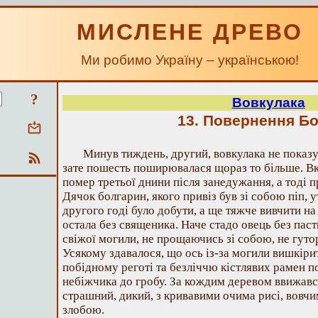
МИСЛЕНЕ ДРЕВО
Ми робимо Україну – українською!
?
Вовкулака
13. Повернення Б
Минув тиждень, другий, вовкулака не показу
зате пошесть поширювалася щораз то більше. Вкі
помер третьої днини після занедужання, а тоді п
Дячок болгарин, якого привіз був зі собою піп, ут
другого годі було добути, а ще тяжче вивчити на
остала без священика. Наче стадо овець без паст
свіжої могили, не прощаючись зі собою, не гутор
Усякому здавалося, що ось із-за могили вишкірит
побідному реготі та безліччю кістлявих рамен п
небіжчика до гробу. За кождим деревом ввижавс
страшний, дикий, з кривавими очима рисі, вовч
злобою.