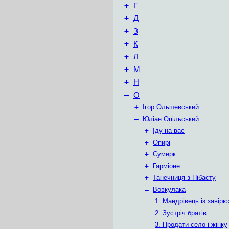
+
Г
+
Д
+
З
+
К
+
Л
+
М
+
Н
–
О
+
Ігор Ольшевський
–
Юліан Опільський
+
Іду на вас
+
Опирі
+
Сумерк
+
Гарміоне
+
Танечниця з Пібасту
–
Вовкулака
1. Мандрівець із завірю
2. Зустріч братів
3. Продати село і жінку