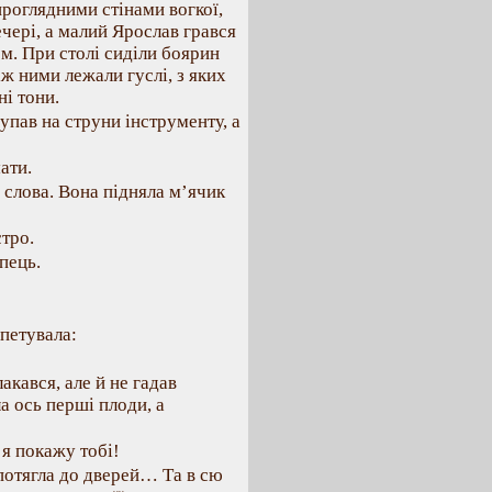
роглядними стінами вогкої,
ечері, а малий Ярослав грався
ом. При столі сиділи боярин
ж ними лежали гуслі, з яких
ні тони.
упав на струни інструменту, а
мати.
і слова. Вона підняла м’ячик
стро.
опець.
епетувала:
акався, але й не гадав
а ось перші плоди, а
 я покажу тобі!
 потягла до дверей… Та в сю