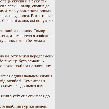
пець укусив її в руку так,
я з лави і Томир, скочив до
чими, мов у вовченяти, очима
трясали судороги. Він затискав
ь болю, ні жалю, які почувало
 зашипіла на скоку. Томир
Єлена, а там почувся дзвінкий
атування, тільки безмежна
ало на лету м’язи передрамени
 бо віконце було замале. У
го поява подіяла на злочинну
кніться одним пальцем хлопця,
с від загибелі. Кумайтеся з
 сьому, але до нього вам
який з усіх сил спинався до
стя надбігли гуртки людей,