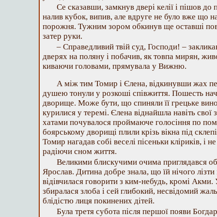
Се сказавши, замкнув двері келії і пішов до
налив кубок, випив, але вдруге не було вже що н
порожня. Тужним зором обкинув ще оставші пов
затер руки.
– Справедливий твій суд, Господи! – заклика
дверях на поляну і побачив, як товпа мирян, жи
киваючи головами, прямувала у Вижню.
А між тим Томир і Єлена, відкинувши жах пе
душею тонули у розкоші співжиття. Пошесть на
дворище. Може бути, що спиняли її грецьке вино 
курилися у теремі. Єлена віднайшла навіть свої за
хатами почувалося проймаюче голосіння по пом
боярському дворищі плили крізь вікна під склеп
Томир нагадав собі веселі пісеньки кліриків, і не
радіючи сном життя.
Великими блискучими очима приглядався обо
Ярослав. Дитина добре знала, що їй нічого лізти 
відівчилася говорити з ким-небудь, кромі Акми.
збиралася злоба і сей глибокий, несвідомий жал
блідістю лиця покинених дітей.
Була третя субота після першої появи Богда