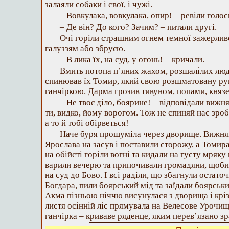
залаяли собаки і свої, і чужі.
– Вовкулака, вовкулака, опир! – ревіли голос
– Де він? До кого? Зачим? – питали другі.
Очі горіли страшним огнем темної зажерлив
галуззям або збруєю.
– В лика їх, на суд, у огонь! – кричали.
Вмить потопа п’яних жахом, розшалілих лю
спинював їх Томир, який свою розшматовану ру
ганчіркою. Дарма грозив тивуном, попами, княз
– Не твоє діло, боярине! – відповідали вижня
ти, видко, йому ворогом. Тож не спиняй нас зро
а то й тобі обірветься!
Наче буря прошуміла через дворище. Вижня
Ярослава на засув і поставили сторожу, а Томир
на обійсті горіли вогні та кидали на густу мряку
варили вечерю та припочивали громадяни, щоби
на суд до Бово. І всі раділи, що збагнули остато
Богдара, пили боярський мід та заїдали боярськ
Акма пізньою ніччю висунулася з дворища і крі
листя осінній ліс прямувала на Велесове Урочищ
ганчірка – криваве ряденце, яким перев’язано з