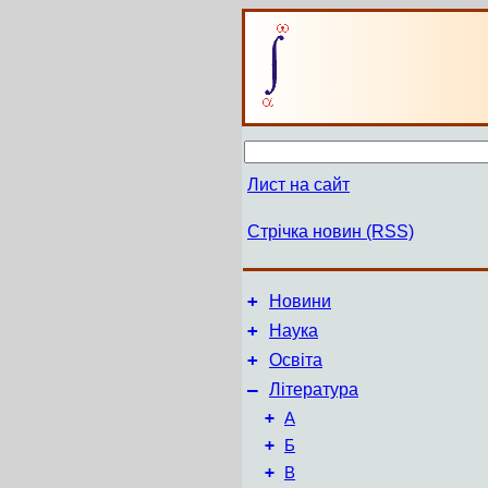
Лист на сайт
Стрічка новин (RSS)
+
Новини
+
Наука
+
Освіта
–
Література
+
А
+
Б
+
В