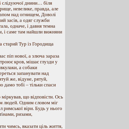
сі слідуючої днини… біля
рище, невелике, правда, але
окапом над огнищем, Доволі
ий засів, а одяг служби
ала, одначе, і давня темна
м, і саме там найшли вижняни
 а старий Тур із Городища
ас піп нової, а злюча зараза
атроює кров, мішає глузди у
вкулаки, а собаки
береться запанувати над
уй же, відуне, рятуй,
ю дамо тобі – тільки спаси
ю міркував, що відповісти. Ось
ам людей. Одним словом міг
л римської віри. Будь у нього
тінами, ризами,
яти чимсь, вказати ціль життя,