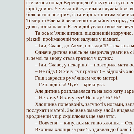
стелилася понад Верещицею й окутувала усе неп
сірої днини. У челядній суєтилася служба біля в
біля вогню пестрим, із ганчірок зішитим м’ячик
Томир та Єлена й вели свою звичайну гутірку; мі
довгі, тонкі пальці Єлени добували хвилями звуч
Та ось м’ячик дитини, підкинений незручно, 
різкий, проймаючий тон залунав у кімнаті.
– Іди, Славо, до Акми, погляди її! – сказала 
Одначе дитина навіть не звернула уваги на с
зі землі та знову стала гратися у кутику.
– Іди, Славо, у пекарню! – повторила мати о
– Не піду! Я хочу тут гратися! – відповів хл
Гнів закрасив рум’янцем чоло матері.
– Геть відсіля! Чув? – крикнула.
Але дитина розплакалася та на всю хату зар
– Не хочу! Я хочу тут! Не піду! Ні! Ні!
Хлопчина почервонів, затупотів ногами, запл
послухати матері. Засівана змалку злоба видавал
вроджений упір скріплював ще завзяття.
– Вовченя! – кинулася мати до хлопця. – Ось
Вхопила хлопця за рам’я, здавила до болю і