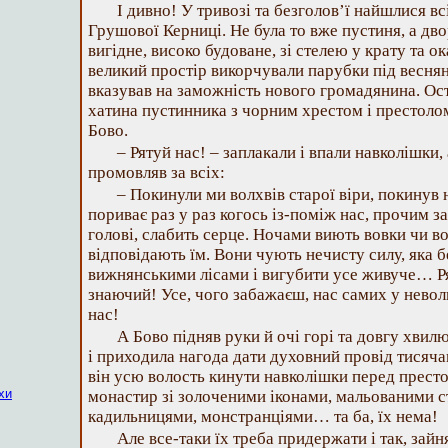
І дивно! У тривозі та безголов’ї найшлися в
Грушової Керниці. Не була то вже пустиня, а дво
вигідне, високо будоване, зі стелею у крату та 
великий простір викорчували парубки під веснян
вказував на заможність нового громадянина. Ост
хатина пустинника з чорним хрестом і престоло
Бово.
– Рятуй нас! – заплакали і впали навколішки,
промовляв за всіх:
– Покинули ми волхвів старої віри, покинув н
пориває раз у раз когось із-поміж нас, прочим з
голові, слабить серце. Ночами виють вовки чи во
відповідають їм. Вони чують нечисту силу, яка 
вижнянськими лісами і вигубити усе живуче… Рят
знаючий! Усе, чого забажаєш, нас самих у невол
нас!
А Бово підняв руки й очі горі та довгу хвил
і приходила нагода дати духовний провід тисяч
він усю волость кинути навколішки перед престо
хи
монастир зі золоченими іконами, мальованими с
кадильницями, монстранціями… та ба, їх нема!
Але все-таки їх треба придержати і так, зайн