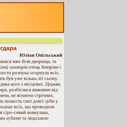
огдара
Юліан Опільський
вався вже біля дворища, та
нці захворів отець Кипріян і
росто розпука огорнула всіх.
ік був уже кілька літ сьому,
 дяка кого з місцевих. Церква
иря, розбіглися вижняни від
ячи, не вітаючи стрічних.
ь пошесть свої довгі зуби у
охапає всіх, що проводили
я сіро-сивий вовкулака,
ими зубами та людською