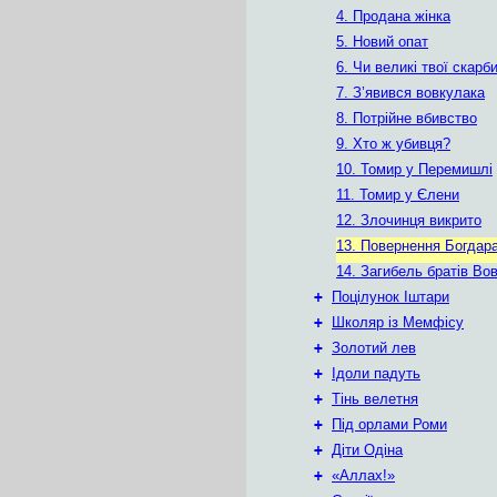
4. Продана жінка
5. Новий опат
6. Чи великі твої скарб
7. З’явився вовкулака
8. Потрійне вбивство
9. Хто ж убивця?
10. Томир у Перемишлі
11. Томир у Єлени
12. Злочинця викрито
13. Повернення Богдар
14. Загибель братів Вов
+
Поцілунок Іштари
+
Школяр із Мемфісу
+
Золотий лев
+
Ідоли падуть
+
Тінь велетня
+
Під орлами Роми
+
Діти Одіна
+
«Аллах!»