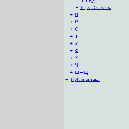
+
Студії
+
Тодось Осьмачка
+
П
+
Р
+
С
+
Т
+
У
+
Ф
+
Х
+
Ч
+
Ш – Щ
+
Публіцистика