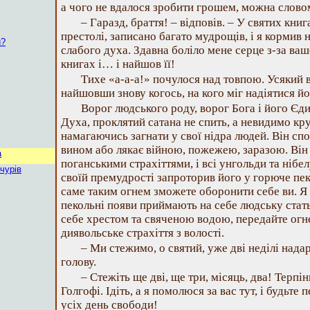
а чого не вдалося зробити грошем, можна слов
– Гаразд, браття! – відповів. – У святих книг
престолі, записано багато мудрощів, і я кормив
и?
слабого духа. Здавна боліло мене серце з-за вашо
книгах і… і найшов її!
Тихе «а-а-а!» почулося над товпою. Усякий 
найшовши знову когось, на кого міг надіятися йо
Ворог людського роду, ворог Бога і його Єд
Духа, проклятий сатана не спить, а невидимо кр
намагаючись загнати у свої нідра людей. Він сп
вином або лякає війною, пожежею, заразою. Він
а
поганськими страхіттями, і всі унгольди та нібе
чурів
своїй премудрості запроторив його у горюче пекл
саме таким огнем зможете оборонити себе ви. Я 
пекольні появи приймають на себе людську стат
себе хрестом та свяченою водою, передайте огне
диявольське страхіття з волості.
– Ми стежимо, о святий, уже дві неділі нада
голову.
– Стежіть ще дві, ще три, місяць, два! Терпін
Голгофі. Ідіть, а я помолюся за вас тут, і будьте 
усіх день свободи!