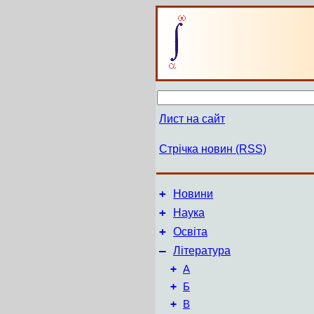
Лист на сайт
Стрічка новин (RSS)
+
Новини
+
Наука
+
Освіта
–
Література
+
А
+
Б
+
В