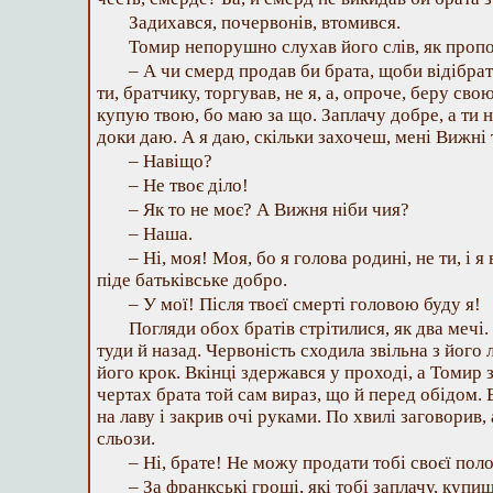
Задихався, почервонів, втомився.
Томир непорушно слухав його слів, як пропо
– А чи смерд продав би брата, щоби відібра
ти, братчику, торгував, не я, а, опроче, беру сво
купую твою, бо маю за що. Заплачу добре, а ти н
доки даю. А я даю, скільки захочеш, мені Вижн
– Навіщо?
– Не твоє діло!
– Як то не моє? А Вижня ніби чия?
– Наша.
– Ні, моя! Моя, бо я голова родині, не ти, і я
піде батьківське добро.
– У мої! Після твоєї смерті головою буду я!
Погляди обох братів стрітилися, як два мечі.
туди й назад. Червоність сходила звільна з його л
його крок. Вкінці здержався у проході, а Томир 
чертах брата той сам вираз, що й перед обідом. 
на лаву і закрив очі руками. По хвилі заговорив,
сльози.
– Ні, брате! Не можу продати тобі своєї пол
– За франкські гроші, які тобі заплачу, купиш