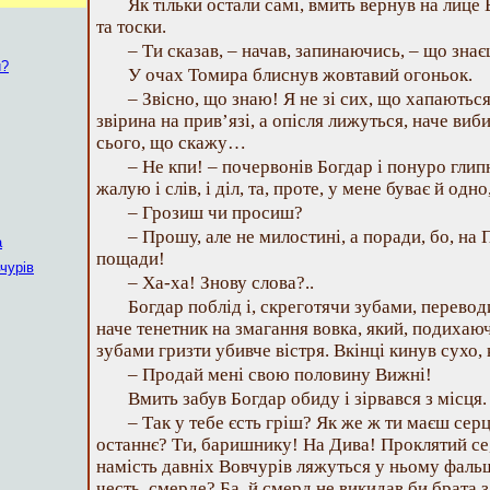
Як тільки остали самі, вмить вернув на лице
та тоски.
– Ти сказав, – начав, запинаючись, – що зна
и?
У очах Томира блиснув жовтавий огоньок.
– Звісно, що знаю! Я не зі сих, що хапаються
звірина на прив’язі, а опісля лижуться, наче в
сього, що скажу…
– Не кпи! – почервонів Богдар і понуро глипн
жалую і слів, і діл, та, проте, у мене буває й одн
– Грозиш чи просиш?
– Прошу, але не милостині, а поради, бо, н
а
пощади!
чурів
– Ха-ха! Знову слова?..
Богдар поблід і, скреготячи зубами, перевод
наче тенетник на змагання вовка, який, подихаюч
зубами гризти убивче вістря. Вкінці кинув сухо
– Продай мені свою половину Вижні!
Вмить забув Богдар обиду і зірвався з місця.
– Так у тебе єсть гріш? Як же ж ти маєш серц
останнє? Ти, баришнику! На Дива! Проклятий се,
намість давніх Вовчурів ляжуться у ньому фальш
честь, смерде? Ба, й смерд не викидав би брата