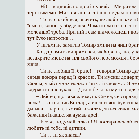
– Ні! – відповів по довгій хвилі. – Ми разом 
терпітимемо. Ми зв’язані зі собою, не дам її ні
– Ти не озлобився, значить, не любиш вже її
її мені, клопоту збудешся. Чимало жінок на світі 
молодшої треба. При ній і сам відмолодієш і пове
тут було напротив…
У пітьмі не замітив Томир зміни на лиці брат
Богдар вмить випрямився, як борець, що, уп
незакрите місце на тілі свойого переможця і бе
меча.
– Ти не любиш її, брате! – говорив Томир да
серце покора перед її красою. Ти мусиш додержу
Сяном, у місячних ночах п’ять літ сьому… Я не 
вдержати її в руках… Для тебе вона мукою, дл
– Звісно, що така жінка, як Єлена, се справді
нема! – заговорив Богдар, а його голос був спокі
дитина – перша, і хотяй із жалем, та все-таки, 
бажання інакше, як думав досі.
– Еге ж, подумай тільки! Я постараюсь облег
любить ні тебе, ні дитини.
– Ти… ти як знаєш?