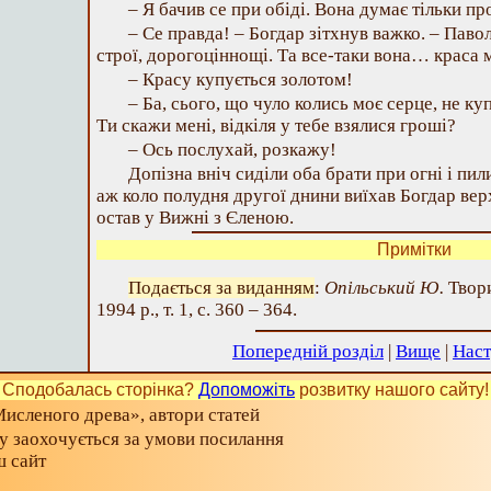
– Я бачив се при обіді. Вона думає тільки про
– Се правда! – Богдар зітхнув важко. – Павол
строї, дорогоціннощі. Та все-таки вона… краса
– Красу купується золотом!
– Ба, сього, що чуло колись моє серце, не ку
Ти скажи мені, відкіля у тебе взялися гроші?
– Ось послухай, розкажу!
Допізна вніч сиділи оба брати при огні і пили
аж коло полудня другої днини виїхав Богдар ве
остав у Вижні з Єленою.
Примітки
Подається за виданням
:
Опільський Ю.
Твори
1994 р., т. 1, с. 360 – 364.
Попередній розділ
|
Вище
|
Наст
Сподобалась сторінка?
Допоможіть
розвитку нашого сайту!
исленого древа», автори статей
ту заохочується за умови посилання
ш сайт