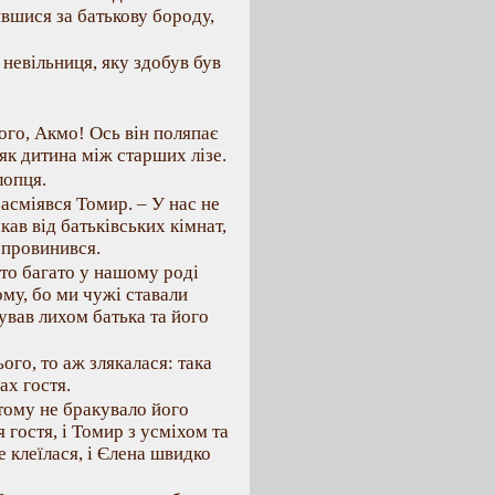
пившися за батькову бороду,
невільниця, яку здобув був
ого, Акмо! Ось він поляпає
 як дитина між старших лізе.
лопця.
 засміявся Томир. – У нас не
кав від батьківських кімнат,
о провинився.
дто багато у нашому роді
тому, бо ми чужі ставали
ував лихом батька та його
ього, то аж злякалася: така
ах гостя.
 тому не бракувало його
 гостя, і Томир з усміхом та
 клеїлася, і Єлена швидко