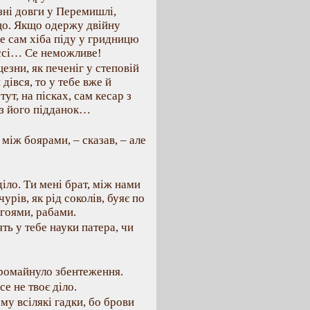
ізні довги у Перемишлі,
що. Якщо одержу двійну
але сам хіба піду у гридницю
іссі… Се неможливе!
езни, як печеніг у степовій
 дівся, то у тебе вже й
ут, на пісках, сам кесар з
ї з його підданок…
 між боярами, – сказав, – але
 діло. Ти мені брат, між нами
чурів, як рід соколів, буяє по
згоями, рабами.
ять у тебе науки патера, чи
ромайнуло збентеження.
се не твоє діло.
ому всілякі гадки, бо брови