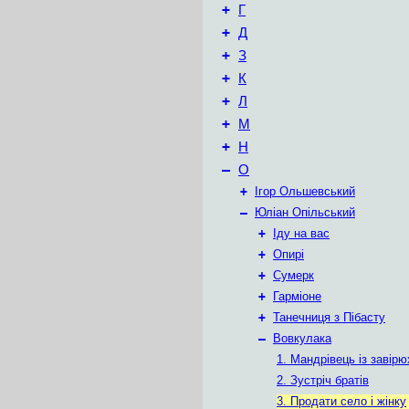
+
Г
+
Д
+
З
+
К
+
Л
+
М
+
Н
–
О
+
Ігор Ольшевський
–
Юліан Опільський
+
Іду на вас
+
Опирі
+
Сумерк
+
Гарміоне
+
Танечниця з Пібасту
–
Вовкулака
1. Мандрівець із завірю
2. Зустріч братів
3. Продати село і жінку