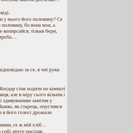
віді.
ти у нього його половину? Се
ю половину, бо вона моя, а
е копирсайся, тільки бери,
і треба…
 відповідаю за се, в чиї руки
 Богдар став ходити по кімнаті
иця, але в міру сього вільнів і
зі здивуванням замітив у
Важко, як старець, опустився
 а в його голосі дрожали
овини, се ж мій хліб…
 собі друге посілля.