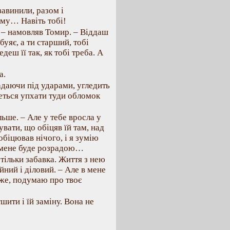
завинили, разом і
кому… Навіть тобі!
! – намовляв Томир. – Віддаш
буяє, а ти старший, тобі
деш її так, як тобі треба. А
а.
адаючи під ударами, угледить
реться упхати туди обломок
льше. – Але у тебе вросла у
вати, що обіцяв їй там, над
обіцював нічого, і я зумію
я мене буде розрадою…
 тільки забавка. Життя з нею
йний і діловий. – Але в мене
може, подумаю про твоє
шити і їй заміну. Вона не