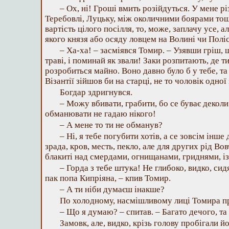
– Ох, ні! Гроші вмить розійдуться. У мене р
Теребовлі, Луцьку, між околичними боярами то
вартість цілого посілля, то, може, заплачу усе, 
якого князя або осяду ловцем на Волині чи Пол
– Ха-ха! – засміявся Томир. – Узявши гріш, щ
траві, і поминай як звали! Заки розпитають, де ти
розробиться майно. Воно давно було б у тебе, та т
Візантії зійшов би на старці, не то чоловік одно
Богдар здригнувся.
– Можу вбивати, грабити, бо се буває деколи
обманювати не гадаю нікого!
– А мене то ти не обманув?
– Ні, я тебе погубити хотів, а се зовсім інше
зрада, кров, месть, пекло, але для других рід Вов
блакиті над смердами, огнищанами, гриднями, і
– Горда з тебе штука! Не глибоко, видко, сид
пак попа Кипріяна, – кпив Томир.
– А ти ніби думаєш інакше?
По холодному, насмішливому лиці Томира п
– Що я думаю? – спитав. – Багато дечого, та 
Замовк, але, видко, крізь голову пробігали й