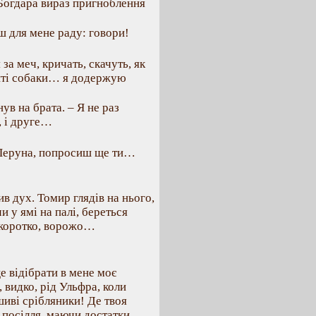
 Богдара вираз пригноблення
єш для мене раду: говори!
 за меч, кричать, скачуть, як
ибиті собаки… я додержую
ув на брата. – Я не раз
о, і друге…
а Перуна, попросиш ще ти…
ив дух. Томир глядів на нього,
и у ямі на палі, береться
, коротко, ворожо…
е відібрати в мене моє
 видко, рід Ульфра, коли
иві срібляники! Де твоя
 з посілля, маючи достатки…