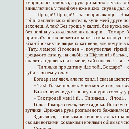
зморщилися глибоко, а рука ритмічно стукала об 
вдивляючись у темніюче вже вікно, снував далі 
– Продай! Продай! – заговорив вкінці. – Чо
гріш! Заплати моїх вірителів, купи мені друге пос
захочеш. А так? Без гроша у калиті, без куска зем
без поліна у холоді зимових вечорів… Томире, бр
при твоїх ногах вилляти крапля за краплею усю к
візантійських чи ляцьких катівень, але почути з
«Тату, я змерз! Я голоден!», почути плач, гірк
грецького сатану, на альбів та Ніфлюнгів батька,
спалить тоді весь світ і мене, хай гине все… я
– Чи тільки про дитину йде тобі, Богдаре? 
губи, з огнем у очах.
Богдар зам’явся, але по хвилі і сказав шепот
– Так! Тільки про неї. Вона моє життя, моє
Важко перевів дух і знову понурив голову у 
– Так продай мені і її… Ти знаєш… Я тоді…
Голос Томира сичав, наче гадюка. Його очі с
вуглики. Дрижача рука розпаленого бажанням м
Здавалося, з тіни комина виповзає ось страш
своїми вогкими, ховзькими крилами обіймає ус
Сутеніло.