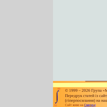
© 1999 – 2026 Група «М
Передрук статей із сай
(гіперпосилання) на на
Сайт живе на
Смереці