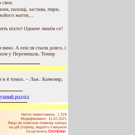
 своє.
оки, пахощі, застава, пири,
 мойого життя…
пить ніхто! Одначе лишім се!
 вино. А опісля спали довго, і
рхом у Перемишль. Томир
 в 4 томах. – Льв.: Каменяр,
упний розділ
Число завантажень : 1 529
Модифіковано :
11.02.2021
Якщо ви помітили помилку набору
на цiй сторiнцi, видiлiть її мишкою
та натисніть
Ctrl+Enter
.