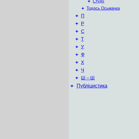
+
Студії
+
Тодось Осьмачка
+
П
+
Р
+
С
+
Т
+
У
+
Ф
+
Х
+
Ч
+
Ш – Щ
+
Публіцистика