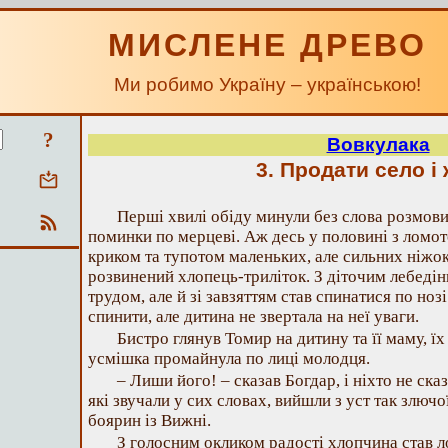
МИСЛЕНЕ ДРЕВО
Ми робимо Україну – українською!
?
Вовкулака
3. Продати село і 
Перші хвилі обіду минули без слова розмови,
поминки по мерцеві. Аж десь у половині з ломот
криком та тупотом маленьких, але сильних ніжок 
розвинений хлопець-триліток. З діточим лебедін
трудом, але й зі завзяттям став спинатися по нозі
спинити, але дитина не звертала на неї уваги.
Бистро глянув Томир на дитину та її маму, їх
усмішка промайнула по лиці молодця.
– Лиши його! – сказав Богдар, і ніхто не сказ
які звучали у сих словах, вийшли з уст так злючо
боярин із Вижні.
З голосним окликом радості хлопчина став л