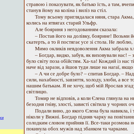
стравою і показувати, як батько їсть, а там, вче
станув йому на коліна і виліз на стіл.
Тому всьому приглядалася няня, стара Акма, 
колись на ятвягах старий Ульфр.
Але бояриня з негодованням сказала:
– Постав його на долівку, боярине! Возьми й
скатерть, а то й постягає усе зі стола. Не люблю,
Мимо окликів невдоволення Акма забрала х
– Богдар, видко, забув, як виховували нас! –
було світу поза обійстям. Ха-ха! Кождий із нас ті
наче від зарази, а йшов туди лише на нагаї, якщ
– А чи се добре було? – спитав Богдар. – На
сили, нахабності, завзяття, холоду, злоби, а все 
нашим батькам. Я не хочу, щоб мій Ярослав згад
світлицю.
Томир не відповів, а коли Єлена глянула на н
безодня гніву, злості, зависті світила у чорних оч
Подали вино, до якого Єлена була навикла, і
ніколи у Вижні. Богдар підняв чарку на повітання
хи
солодким словом прийняв її. Все-таки розмова не
покинула обох мужів над збанком та чарками.