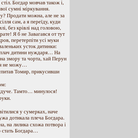
стіл. Богдар мовчав також і,
свої сумні міркування.
му? Продати можна, але не за
ілля сам, а я переїду, куди
лі, без крівлі над головою,
ате! Я б не Завагався от тут
ров, перетерпіти усі муки
 маленьких усток дитинки:
ий плач дитини нуждаря… На
 на змору та чорта, хай Перун
… я не можу…
– спитав Томир, прикусивши
ом:
 будуче. Тамто… минулося!
руки.
вітилися у сумерках, наче
ужа дотикала плеча Богдара.
на, на лилика схожа потвора і
ю стать Богдара…