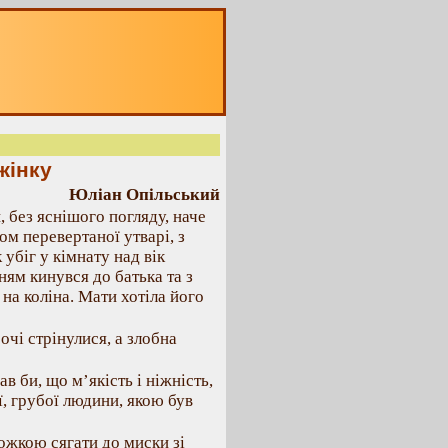
жінку
Юліан Опільський
 без яснішого погляду, наче
ом перевертаної утварі, з
убіг у кімнату над вік
ням кинувся до батька та з
 на коліна. Мати хотіла його
 очі стрінулися, а злобна
ав би, що м’якість і ніжність,
ї, грубої людини, якою був
ожкою сягати до миски зі