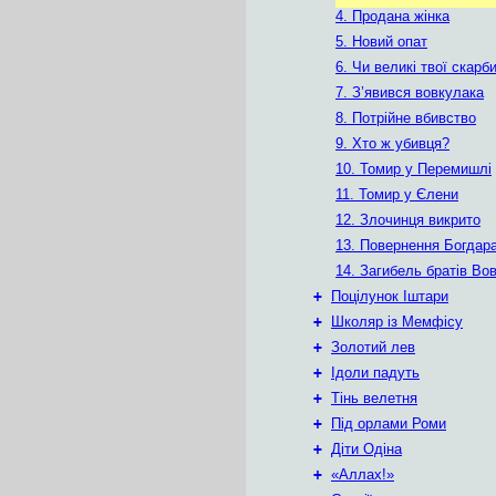
4. Продана жінка
5. Новий опат
6. Чи великі твої скарб
7. З’явився вовкулака
8. Потрійне вбивство
9. Хто ж убивця?
10. Томир у Перемишлі
11. Томир у Єлени
12. Злочинця викрито
13. Повернення Богдар
14. Загибель братів Вов
+
Поцілунок Іштари
+
Школяр із Мемфісу
+
Золотий лев
+
Ідоли падуть
+
Тінь велетня
+
Під орлами Роми
+
Діти Одіна
+
«Аллах!»