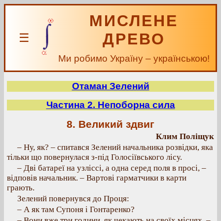
МИСЛЕНЕ
ДРЕВО
☰
Ми робимо Україну – українською!
Отаман Зелений
Частина 2. Непоборна сила
8. Великий здвиг
Клим Поліщук
– Ну, як? – спитався Зелений начальника розвідки, яка
тільки що повернулася з-під Голосіївського лісу.
– Дві батареї на узліссі, а одна серед поля в просі, –
відповів начальник. – Вартові гарматчики в карти
грають.
Зелений повернувся до Проця:
– А як там Супоня і Гонтаренко?
– Вони вже три години, як чекають на своїх місцях, –