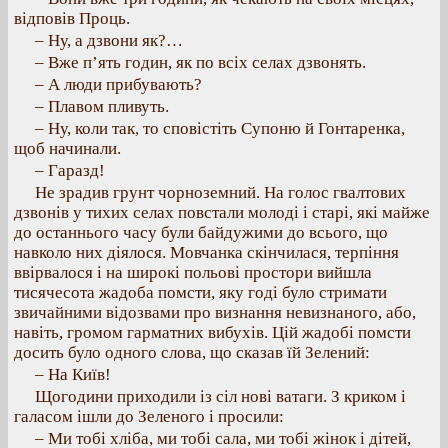
відповів Проць.
– Ну, а дзвони як?…
– Вже п’ять годин, як по всіх селах дзвонять.
– А люди прибувають?
– Плавом пливуть.
– Ну, коли так, то сповістіть Супоню й Гонтаренка,
щоб начинали.
– Гаразд!
Не зрадив грунт чорноземний. На голос гвалтових
дзвонів у тихих селах повстали молоді і старі, які майже
до останнього часу були байдужими до всього, що
навколо них діялося. Мовчанка скінчилася, терпіння
ввірвалося і на широкі польові простори вийшла
тисячесота жадоба помсти, яку годі було стримати
звичайними відозвами про визнання невизнаного, або,
навіть, громом гарматних вибухів. Цій жадобі помсти
досить було одного слова, що сказав їй Зелений:
– На Київ!
Щогодини приходили із сіл нові ватаги. З криком і
галасом ішли до Зеленого і просили:
– Ми тобі хліба, ми тобі сала, ми тобі жінок і дітей,