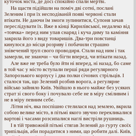
куточок міста, де досі спокійно спали мертві.
На щастя підійшли на поміч дві сотні, послані
Зеленим і при їх несподіваній появі червоні стали
втікати. Не даючи їм змоги зупинитися, Супоня зачав
переслідувати їх. Вже в кінці Кирилівської, недалеко від
«товчка» перед ним упав снаряд і куча диму та каміння
закрила його з виду товаришів. Два-три повстанці
кинулося до місця розриву і побачили страшно
знівечений труп свого проводиря. Стали над ним і так
замерли, не знаючи – чи бігти вперед, чи втікати назад.
Але вже не треба було йти ні вперед, ні назад, бо саме
в той час у місто вступали перші ряди регулярного
Запорозького корпусу і два полки січових стрільців. І
сталося так, що Зелений розбив ворога, а регулярне
військо зайняло Київ. Увійшло в нього майже без усяких
страт зі свого боку і почувало себе не в міру сміливим і
не в міру певним себе.
Літня ніч, яка поспішно стелилася над землею, вкрила
собою велике місто, в пітьмі якого звучно перекликалися
вартові і часами розсипалися наглі вистріли рушниць.
І в тій тривожній пітьмі стягав Зелений до гурту своїх
трипільців, аби порадитися з ними, що робити далі. Київ,