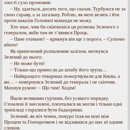
злості сухо промовив:
– Ну, здається, досить того, що сказав. Турбуюся не за
свою справу, а за загальну. Роблю, як мені велять і йти
проти наказів Головної команди не можу.
Хто знає, чим би скінчилася ця розмова Зеленого з
генералом, якби там не з’явився Проць.
– Пане отамане! – крикнув він ще з порога. – Супоню
вбито!
Як припечений розпаленим залізом, метнувся
Зелений до нього:
– Не може бути!
– Тільки-що принесли до штабу його трупа…
– Найкращого товариша пожертвували для Києва, а
ви… – повернувся Зелений до генерала і не скінчив.
Махнув рукою: – Що там! Ходім!
Йшли великими гуртами, без усякого порядку.
Стомлені й знесилені, пленталися як могли і тільки одні
трипільці старалися бути бадьорими.
Зелений, як ніч темна, понуро їхав на коні між
Процем та Гонтаренком і не відзивався до них ні одним
словом.