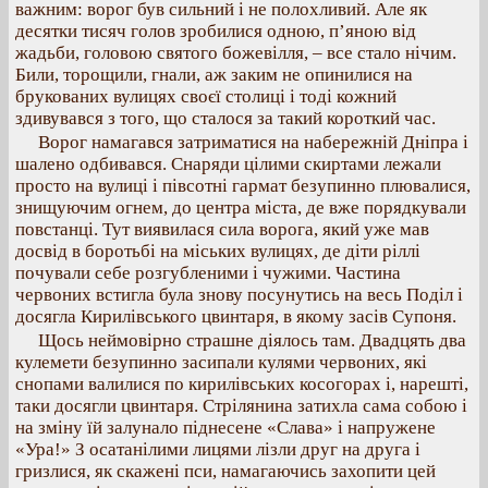
важним: ворог був сильний і не полохливий. Але як
десятки тисяч голов зробилися одною, п’яною від
жадьби, головою святого божевілля, – все стало нічим.
Били, торощили, гнали, аж заким не опинилися на
брукованих вулицях своєї столиці і тоді кожний
здивувався з того, що сталося за такий короткий час.
Ворог намагався затриматися на набережній Дніпра і
шалено одбивався. Снаряди цілими скиртами лежали
просто на вулиці і півсотні гармат безупинно плювалися,
знищуючим огнем, до центра міста, де вже порядкували
повстанці. Тут виявилася сила ворога, який уже мав
досвід в боротьбі на міських вулицях, де діти ріллі
почували себе розгубленими і чужими. Частина
червоних встигла була знову посунутись на весь Поділ і
досягла Кирилівського цвинтаря, в якому засів Супоня.
Щось неймовірно страшне діялось там. Двадцять два
кулемети безупинно засипали кулями червоних, які
снопами валилися по кирилівських косогорах і, нарешті,
таки досягли цвинтаря. Стрілянина затихла сама собою і
на зміну їй залунало піднесене «Слава» і напружене
«Ура!» З осатанілими лицями лізли друг на друга і
гризлися, як скажені пси, намагаючись захопити цей