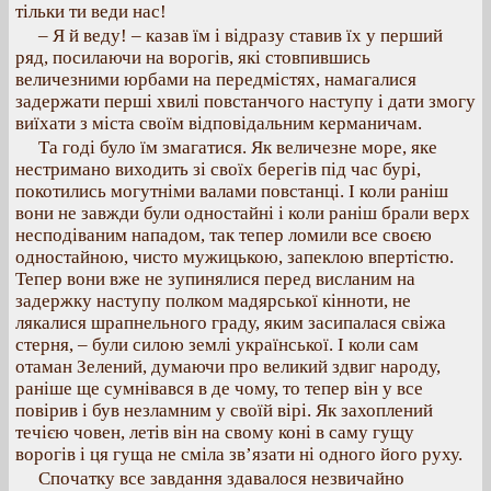
тільки ти веди нас!
– Я й веду! – казав їм і відразу ставив їх у перший
ряд, посилаючи на ворогів, які стовпившись
величезними юрбами на передмістях, намагалися
задержати перші хвилі повстанчого наступу і дати змогу
виїхати з міста своїм відповідальним керманичам.
Та годі було їм змагатися. Як величезне море, яке
нестримано виходить зі своїх берегів під час бурі,
покотились могутніми валами повстанці. І коли раніш
вони не завжди були одностайні і коли раніш брали верх
несподіваним нападом, так тепер ломили все своєю
одностайною, чисто мужицькою, запеклою впертістю.
Тепер вони вже не зупинялися перед висланим на
задержку наступу полком мадярської кінноти, не
лякалися шрапнельного граду, яким засипалася свіжа
стерня, – були силою землі української. І коли сам
отаман Зелений, думаючи про великий здвиг народу,
раніше ще сумнівався в де чому, то тепер він у все
повірив і був незламним у своїй вірі. Як захоплений
течією човен, летів він на свому коні в саму гущу
ворогів і ця гуща не сміла зв’язати ні одного його руху.
Спочатку все завдання здавалося незвичайно