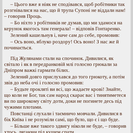
– Цього вже я ніяк не сподівався, щоб робітники так
розгнівалися на нас, що й трупа Супоні не віддали нам!
– говорив Проць.
– Бо ніхто з робітників не думав, що ми здамося на
керунок якогось там генерала! – відповів Гонтаренко.
Зелений кашельнув і, наче сам до себе, промовив:
– Ось воно, яблуко роздору! Ось воно! З нас же й
починається.
Під Жулянами стали на спочинок. Дивилися, як
світало і як в передранковій млі голосно грюкали за
Дніпром важкі гармати білих.
Зелений довго прислухався до того грюкоту, а потім
звів до неба очі і голосно промовив:
– Будьте прокляті ви всі, що жадаєте крові! Знайте,
що коли не Бог, так сам народ скарає вас і тинятиметеся
ви по широкому світу доти, доки не погинете десь під
чужими плотами.
Повстанці слухали і таємничо мовчали. Дивилися в
бік Київа і не розуміли самі, що було, що є і що буде.
– Більше вже такого здвигу ніколи не буде, – говорив
хтось, лягаючи під кущем спати.