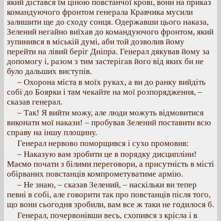
який дістався їм ціною повстанчої крові, вони на приказ
командуючого фронтом генерала Кравчика мусили
залишити ще до сходу сонця. Одержавши цього наказа,
Зелений негайно виїхав до командуючого фронтом, який
зупинився в міській думі, аби той дозволив йому
перейти на лівий беріг Дніпра. Генерал дякував йому за
допомогу і, разом з тим застерігав його від яких би не
було дальших виступів.
– Охорона міста в моїх руках, а ви до ранку вийдіть
собі до Боярки і там чекайте на мої розпорядження, –
сказав генерал.
– Так! Я вийти можу, але люди можуть відмовитися
виконати мої накази! – пробував Зелений поставити всю
справу на іншу площину.
Генерал нервово поморщився і сухо промовив:
– Наказую вам зробити це в порядку дисципліни!
Маємо почати з білими переговори, а присутність в місті
обірваних повстанців компрометуватиме армію.
– Не знаю, – сказав Зелений, – наскільки ви тепер
певні в собі, але говорити так про повстанців після того,
що вони сьогодня зробили, вам все ж таки не годилося б.
Генерал, почервонівши весь, схопився з крісла і в