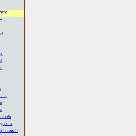
унту
ох
ди
нь
ий
нь
а
 ліс
ах
!»
ляне!»
уро...»
орна сила