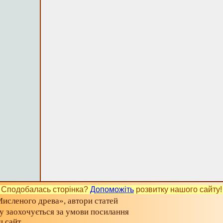
Сподобалась сторінка?
Допоможіть
розвитку нашого сайту!
исленого древа», автори статей
ту заохочується за умови посилання
ш сайт