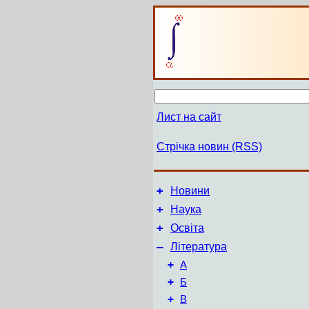
Лист на сайт
Стрічка новин (RSS)
+
Новини
+
Наука
+
Освіта
–
Література
+
А
+
Б
+
В