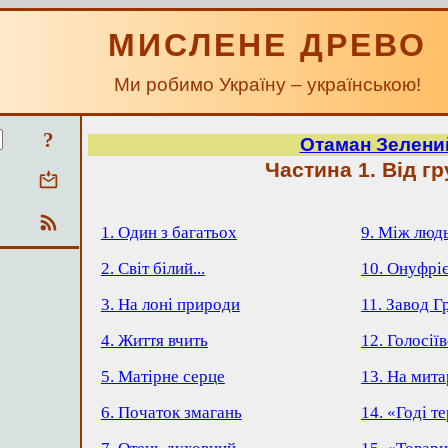
МИСЛЕНЕ ДРЕВО
Ми робимо Україну – українською!
?
Отаман Зелени
Частина 1. Від г
1. Один з багатьох
9. Між люд
2. Світ білий...
10. Онуфрі
3. На лоні природи
11. Завод Г
4. Життя вчить
12. Голосії
5. Матірне серце
13. На мита
6. Початок змагань
14. «Годі т