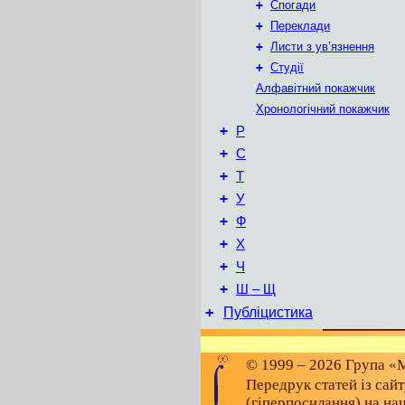
+
Спогади
+
Переклади
+
Листи з ув’язнення
+
Студії
Алфавітний покажчик
Хронологічний покажчик
+
Р
+
С
+
Т
+
У
+
Ф
+
Х
+
Ч
+
Ш – Щ
+
Публіцистика
© 1999 – 2026 Група «М
Передрук статей із сай
(гіперпосилання) на на