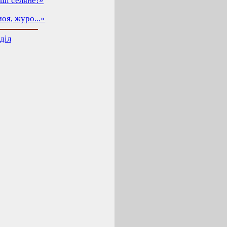
ші селяне!»
оя, журо...»
діл