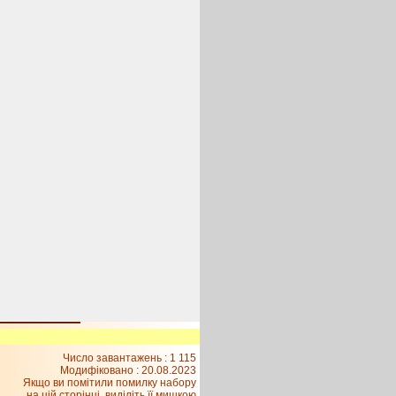
Число завантажень : 1 115
Модифіковано :
20.08.2023
Якщо ви помітили помилку набору
на цiй сторiнцi, видiлiть її мишкою