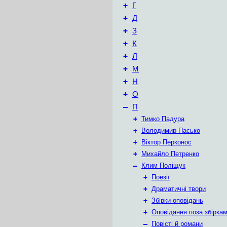
+
Г
+
Д
+
З
+
К
+
Л
+
М
+
Н
+
О
–
П
+
Тимко Падура
+
Володимир Пасько
+
Віктор Перконос
+
Михайло Петренко
–
Клим Поліщук
+
Поезії
+
Драматичні твори
+
Збірки оповідань
+
Оповідання поза збірка
–
Повісті й романи