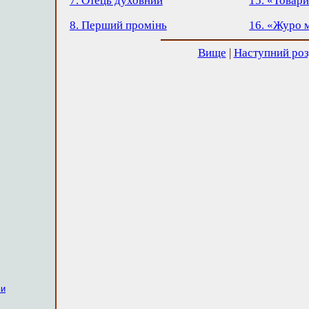
7. Отець духовний
15. «Товари
8. Перший промінь
16. «Журо м
Вище
|
Наступний роз
ми