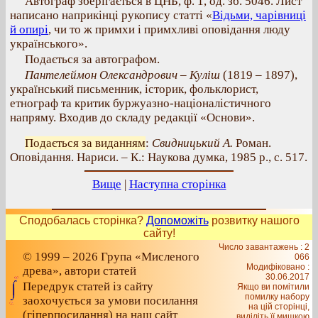
Автограф зберігається в ЦНБ, ф. 1, од. зб. 5046. Лист
написано наприкінці рукопису статті «
Відьми, чарівниці
й опирі
, чи то ж примхи і примхливі оповідання люду
українського».
Подається за автографом.
Пантелеймон Олександрович – Куліш
(1819 – 1897),
український письменник, історик, фольклорист,
етнограф та критик буржуазно-націоналістичного
напряму. Входив до складу редакції «Основи».
Подається за виданням
:
Свидницький А.
Роман.
Оповідання. Нариси. – К.: Наукова думка, 1985 р., с. 517.
Вище
|
Наступна сторінка
Сподобалась сторінка?
Допоможіть
розвитку нашого
сайту!
Число завантажень : 2
© 1999 – 2026 Група «Мисленого
066
Модифіковано :
древа», автори статей
30.06.2017
Передрук статей із сайту
Якщо ви помітили
помилку набору
заохочується за умови посилання
на цiй сторiнцi,
(гіперпосилання) на наш сайт
видiлiть її мишкою