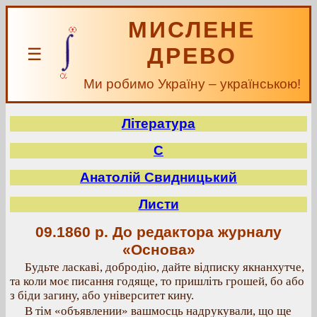
МИСЛЕНЕ
ДРЕВО
☰
Ми робимо Україну – українською!
Література
С
Анатолій Свидницький
Листи
09.1860 р.
До редактора журналу
«Основа»
Будьте ласкаві, добродію, дайте відписку якнанхутче,
та коли моє писання годяще, то пришліть грошей, бо або
з біди загину, або університет кину.
В тім «объявлении» вашмосць надрукували, що ще