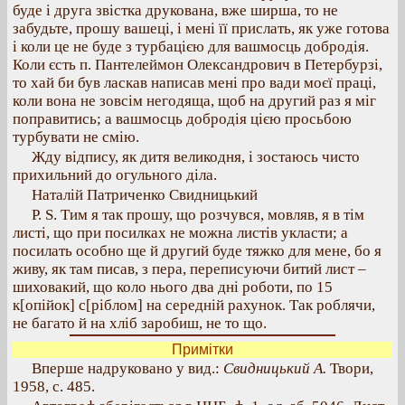
буде і друга звістка друкована, вже ширша, то не
забудьте, прошу вашеці, і мені її прислать, як уже готова
і коли це не буде з турбацією для вашмосць добродія.
Коли єсть п. Пантелеймон Олександрович в Петербурзі,
то хай би був ласкав написав мені про вади моєї праці,
коли вона не зовсім негодяща, щоб на другий раз я міг
поправитись; а вашмосць добродія цією просьбою
турбувати не смію.
Жду відпису, як дитя великодня, і зостаюсь чисто
прихильний до огульного діла.
Наталій Патриченко Свидницький
P. S. Тим я так прошу, що розчувся, мовляв, я в тім
листі, що при посилках не можна листів укласти; а
посилать особно ще й другий буде тяжко для мене, бо я
живу, як там писав, з пера, переписуючи битий лист –
шиховакий, що коло нього два дні роботи, по 15
к[опійок] с[ріблом] на середній рахунок. Так роблячи,
не багато й на хліб заробиш, не то що.
Примітки
Вперше надруковано у вид.:
Свидницький А.
Твори,
1958, с. 485.