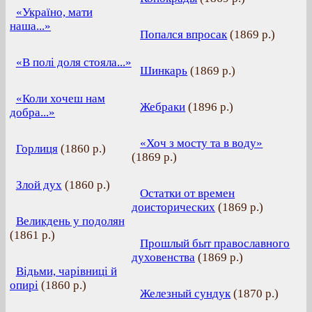
«Україно, мати
наша...»
Попался впросак
(
1869 р.
)
«В полі доля стояла...»
Шинкарь
(
1869 р.
)
«Коли хочеш нам
Жебраки
(
1896 р.
)
добра...»
«Хоч з мосту та в воду»
Горлиця
(
1860 р.
)
(
1869 р.
)
Злой дух
(
1860 р.
)
Остатки от времен
доисторических
(
1869 р.
)
Великдень у подолян
(
1861 р.
)
Прошлый быт православного
духовенства
(
1869 р.
)
Відьми, чарівниці й
опирі
(
1860 р.
)
Железный сундук
(
1870 р.
)