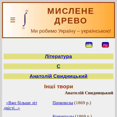
МИСЛЕНЕ
ДРЕВО
☰
Ми робимо Україну – українською!
uk
ru
Література
С
Анатолій Свидницький
Інші твори
Анатолій Свидницький
«Вже більше літ
Пачковозы
(
1869 р.
)
двісті...»
Конокрады
(
1869 р.
)