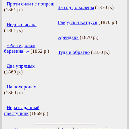
Проти сили не попреш
За год до холеры
(
1870 р.
)
(
1861 р.
)
Гаврусь и Катруся
(
1870 р.
)
Недоколисана
(
1861 р.
)
Арендарь
(
1870 р.
)
«Росте долом
березина...»
(
1862 р.
)
Туда и обратно
(
1870 р.
)
Два упрямых
(
1869 р.
)
На похоронах
(
1869 р.
)
Неразгаданный
преступник
(
1869 р.
)