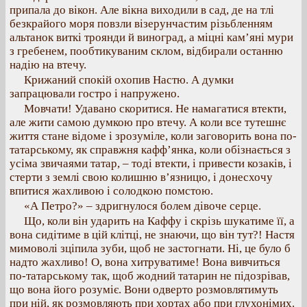
припала до вікон. Але вікна виходили в сад, де на тлі
безкрайого моря повзли візерунчастим різьбленням
альтанок виткі троянди й виноград, а міцні кам’яні мури
з гребенем, пообтикуваним склом, відбирали останню
надію на втечу.
Крижаний спокій охопив Настю. А думки
запрацювали гостро і напружено.
Мовчати! Удавано скоритися. Не намагатися втекти,
але жити самою думкою про втечу. А коли все тутешнє
життя стане відоме і зрозуміле, коли заговорить вона по-
татарському, як справжня кафф’янка, коли обізнається з
усіма звичаями татар, – тоді втекти, і привести козаків, і
стерти з землі свою колишню в’язницю, і донесхочу
впитися жахливою і солодкою помстою.
«А Петро?» – здригнулося болем дівоче серце.
Що, коли він ударить на Каффу і скрізь шукатиме її, а
вона сидітиме в цій клітці, не знаючи, що він тут?! Настя
мимоволі зціпила зуби, щоб не застогнати. Ні, це було б
надто жахливо! О, вона хитруватиме! Вона вивчиться
по-татарському так, щоб жодний татарин не підозрівав,
що вона його розуміє. Вони одверто розмовлятимуть
при ній, як розмовляють при хортах або при глухонімих.