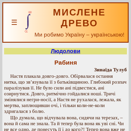
МИСЛЕНЕ
ДРЕВО
☰
Ми робимо Україну – українською!
Людолови
Рабиня
Зинаїда Тулуб
Настя плакала довго-довго. Обірвалася остання
нитка, що зв’язувала її з батьківщиною. Глибокий розпач
паралізував її. Не було сили ані підвестися, ані
озирнутися. Довго, ритмічно гойдалися ноші. Тричі
змінялися негри-носії, а Настя не рухалася, лежала, як
мертва, заплющивши очі, і тільки коли-не-коли
здригалася з болю.
Що думала, що відчувала вона, сидячи на терезах, –
вона й сама не знала. Та й тепер була вона як уві сні. Чи
не все одно, де понесуть її і до кого?! Тепер вона вже не