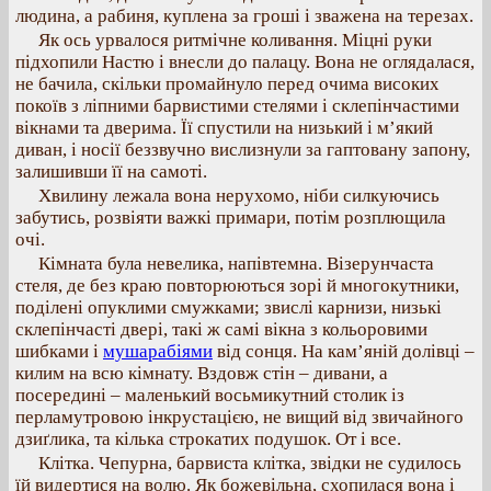
людина, а рабиня, куплена за гроші і зважена на терезах.
Як ось урвалося ритмічне коливання. Міцні руки
підхопили Настю і внесли до палацу. Вона не оглядалася,
не бачила, скільки промайнуло перед очима високих
покоїв з ліпними барвистими стелями і склепінчастими
вікнами та дверима. Її спустили на низький і м’який
диван, і носії беззвучно вислизнули за гаптовану запону,
залишивши її на самоті.
Хвилину лежала вона нерухомо, ніби силкуючись
забутись, розвіяти важкі примари, потім розплющила
очі.
Кімната була невелика, напівтемна. Візерунчаста
стеля, де без краю повторюються зорі й многокутники,
поділені опуклими смужками; звислі карнизи, низькі
склепінчасті двері, такі ж самі вікна з кольоровими
шибками і
мушарабіями
від сонця. На кам’яній долівці –
килим на всю кімнату. Вздовж стін – дивани, а
посередині – маленький восьмикутний столик із
перламутровою інкрустацією, не вищий від звичайного
дзиґлика, та кілька строкатих подушок. От і все.
Клітка. Чепурна, барвиста клітка, звідки не судилось
їй видертися на волю. Як божевільна, схопилася вона і