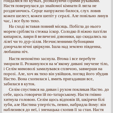
гойдалися по кутках, розмахуючи сірими рукавами.
Настя повернулася до знайомої кімнати й лягла не
роздягаючись. Серце напружено билося, слух ловив
кожен шелест, кожен шепіт у сералі. Але повільно линув
час, і все було тихо.
На сході вставав повний місяць. Побігла до нього
морем срібляста стежка іскор. Солодко й ніжно пахтіли
кипариси, лаври й величезні дзвоники, що скидались на
лілеї чи то дур-зілля. Незчисленними бубонцями
дзюрчали нічні цвіркуни. Ішла над землею південна,
любашна ніч.
Настя непомітно заснула. Втома і все перебуте
зморили її. Розкинулося на м’якому дивані змучене тіло,
і Селім мимоволі замилувався сплячою, завмерши на
порозі. Але, хоч як тихо він увійшов, погляд його збудив
Настю. Вона схопилася і, вмить пригадавши все,
забилася в куток.
Селім спустився на диван і рухом покликав Настю. до
себе, щось говорячи їй по-татарському. Настя гнівно
хитнула головою. Селім щось відповів їй, шкірячи білі
зуби, але Настина упертість, певно, набридла йому: він
наблизився до неї, і зненацька схопив її за стан. Настя