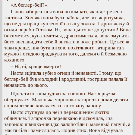
«А беглер-бей?».
І знов заборсалася вона по кімнаті, як підстрелена
ластівка. Хоч яка вона була наївна, але все ж розуміла,
що не для праці куплено її на вагу золота. І дрож жаху й
огиди перебіг її тілом. Ні, вона цього не допустить! Вона
битиметься, кусатиметься, дряпатиметься, вона змусить
його зненавидіти себе й вигнати в поле робити. Це все ж
таки краще, ніж бути втіхою похітливого татарина та з
мукою і огидою зраджувати того, далекого й безмежно
коханого.
– Ні, ні, краще вмерти!
Настя зціпила зуби з огиди й ненависті. І тому, що
беглер-бей був молодий і вродливий, гостріше палала її
ненависть до нього.
Щось тихо зашаруділо за спиною. Настя рвучко
обернулася. Маленька чорноока татарочка років десяти
сором’язливо ховалася за гаптовану запону.
Настя ступнула до неї з перекошеним люттю
обличчям. Татарочка перелякано відскочила, і за
запоною швидко-швидко залопотіли її маленькі папучі, а
Настя сіла і замислилася. Порив стих. Вона відчувала