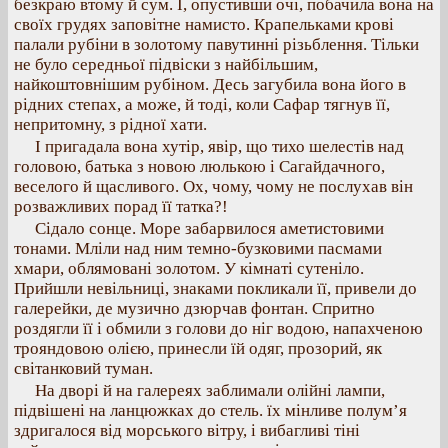
безкраю втому й сум. І, опустивши очі, побачила вона на
своїх грудях заповітне намисто. Крапельками крові
палали рубіни в золотому павутинні різьблення. Тільки
не було середньої підвіски з найбільшим,
найкоштовнішим рубіном. Десь загубила вона його в
рідних степах, а може, й тоді, коли Сафар тягнув її,
непритомну, з рідної хати.
І пригадала вона хутір, явір, що тихо шелестів над
головою, батька з новою люлькою і Сагайдачного,
веселого й щасливого. Ох, чому, чому не послухав він
розважливих порад її татка?!
Сідало сонце. Море забарвилося аметистовими
тонами. Мліли над ним темно-бузковими пасмами
хмари, облямовані золотом. У кімнаті сутеніло.
Прийшли невільниці, знаками покликали її, привели до
галерейки, де музично дзюрчав фонтан. Спритно
роздягли її і обмили з голови до ніг водою, напахченою
трояндовою олією, принесли їй одяг, прозорий, як
світанковий туман.
На дворі й на галереях заблимали олійні лампи,
підвішені на ланцюжках до стель. їх мінливе полум’я
здригалося від морського вітру, і вибагливі тіні