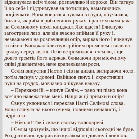
відкинулася всім тілом, розпачливо й вороже. Він тягнув
її до себе і підтримував за потилицю, намагаючись
поцілувати. Вона вперлася руками в груди, пручалася,
билася, як риба в рибалчиних руках, і раптом намацала
на Селімовому поясі кинджал. Яке щастя! Блиснуло
загострене лезо, але він вчасно впіймав її руку і,
незважаючи на розпачливий опір, вирвав його і викинув
эа вікно. Кинджал блиснув срібним променем і впав на
грядку серед квітів. Лезо встромилося в землю, і ще
довго тремтів його держак, блимаючи при місячному
сяйві діамантами, наче крапельками роси.
Селім випустив Настю і сів на диван, витираючи чоло,
потім ляснув у долоні. Ввійшов євнух і, схрестивши
руки на грудях, мовчазно очікував наказу.
– Перекажи їй, – кинув Селім, – рано чи пізно вона
все’дно належатиме мені. Нащо ж ці примхи й опір?
Євнух уклонився і переклав Насті Селімові слова.
Вона глянула на нього очима, повними ненависті, і
відрізала:
– Ніколи! Так і скажи своєму володареві.
І Селім зрозумів, що іншої відповіді сьогодні не буде.
Роздратовано вдарив він кулаком по дивану і вийшов.