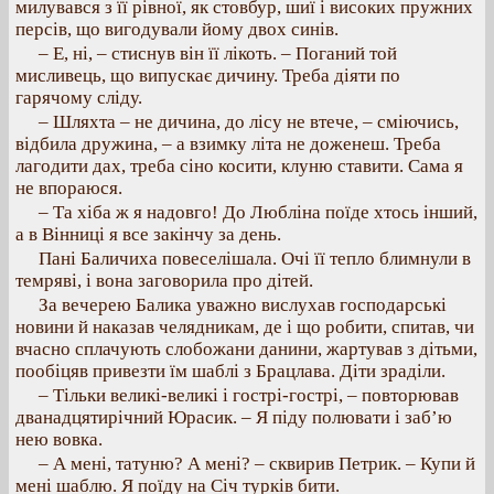
милувався з її рівної, як стовбур, шиї і високих пружних
персів, що вигодували йому двох синів.
– Е, ні, – стиснув він її лікоть. – Поганий той
мисливець, що випускає дичину. Треба діяти по
гарячому сліду.
– Шляхта – не дичина, до лісу не втече, – сміючись,
відбила дружина, – а взимку літа не доженеш. Треба
лагодити дах, треба сіно косити, клуню ставити. Сама я
не впораюся.
– Та хіба ж я надовго! До Любліна поїде хтось інший,
а в Вінниці я все закінчу за день.
Пані Баличиха повеселішала. Очі її тепло блимнули в
темряві, і вона заговорила про дітей.
За вечерею Балика уважно вислухав господарські
новини й наказав челядникам, де і що робити, спитав, чи
вчасно сплачують слобожани данини, жартував з дітьми,
пообіцяв привезти їм шаблі з Брацлава. Діти зраділи.
– Тільки великі-великі і гострі-гострі, – повторював
дванадцятирічний Юрасик. – Я піду полювати і заб’ю
нею вовка.
– А мені, татуню? А мені? – сквирив Петрик. – Купи й
мені шаблю. Я поїду на Січ турків бити.