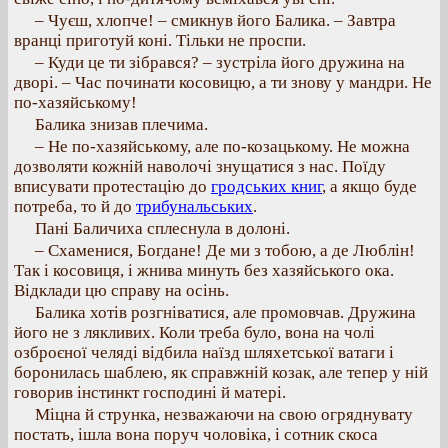
– Чуєш, хлопче! – смикнув його Балика. – Завтра
вранці приготуй коні. Тільки не проспи.
– Куди це ти зібрався? – зустріла його дружина на
дворі. – Час починати косовицю, а ти знову у мандри. Не
по-хазяйському!
Балика знизав плечима.
– Не по-хазяйському, але по-козацькому. Не можна
дозволяти кожній наволочі знущатися з нас. Поїду
вписувати протестацію до
гродських книг
, а якщо буде
потреба, то й до
трибунальських
.
Пані Баличиха сплеснула в долоні.
– Схаменися, Богдане! Де ми з тобою, а де Люблін!
Так і косовиця, і жнива минуть без хазяйського ока.
Відклади цю справу на осінь.
Балика хотів розгніватися, але промовчав. Дружина
його не з лякливих. Коли треба було, вона на чолі
озброєної челяді відбила наїзд шляхетської ватаги і
боронилась шаблею, як справжній козак, але тепер у ній
говорив інстинкт господині й матері.
Міцна й струнка, незважаючи на свою огряднувату
постать, ішла вона поруч чоловіка, і сотник скоса