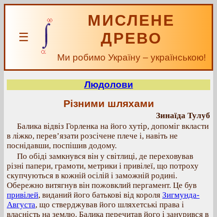
МИСЛЕНЕ
ДРЕВО
☰
Ми робимо Україну – українською!
Людолови
Різними шляхами
Зинаїда Тулуб
Балика відвіз Горленка на його хутір, допоміг вкласти
в ліжко, перев’язати розсічене плече і, навіть не
поснідавши, поспішив додому.
По обіді замкнувся він у світлиці, де переховував
різні папери, грамоти, метрики і привілеї, що потроху
скупчуються в кожній осілій і заможній родині.
Обережно витягнув він пожовклий пергамент. Це був
привілей
, виданий його батькові від короля
Зигмунда-
Августа
, що стверджував його шляхетські права і
власність на землю. Балика перечитав його і занурився в