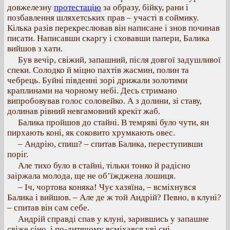
довжелезну
протестацію
за образу, бійку, рани і
позбавлення шляхетських прав – участі в соймику.
Кілька разів перекреслював він написане і знов починав
писати. Написавши скаргу і сховавши папери, Балика
вийшов з хати.
Був вечір, свіжий, запашний, після довгої задушливої
спеки. Солодко й міцно пахтів жасмин, полин та
чебрець. Буйні південні зорі дрижали золотими
краплинами на чорному небі. Десь стримано
випробовував голос соловейко. А з долини, зі ставу,
долинав рівний невгамовний крекіт жаб.
Балика пройшов до стайні. В темряві було чути, ян
пирхають коні, як соковито хрумкають овес.
– Андрію, спиш? – спитав Балика, переступивши
поріг.
Але тихо було в стайні, тільки тонко й радісно
заіржала молода, ще не об’їжджена лошиця.
– Іч, чортова коняка! Чує хазяїна, – всміхнувся
Балика і вийшов. – Але де ж той Андрій? Певно, в клуні?
– спитав він сам себе.
Андрій справді спав у клуні, зарившись у запашне
свіже сіно, і по-дитячому всміхався уві сні.