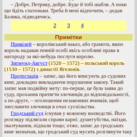
– Добре, Петрику, добре. Буде й тобі шабля. А поки
що йдіть спатоньки. Треба й мені відпочити, – додав
Балика, підводячись.
2
3
4
Примітки
Привілей
– королівський наказ, або грамота, якою
король надавав певній особі якісь особливі права в
нагороду за які-небудь послуги королю.
Зигмунд-Август
(1520 – 1572) – польський король
(1530 – 1572) з династії Ягелонів.
Протестація
– запис, що його вписують до судових
книг, докладно викладаючи порушення закону. Такий
запис мав подвійну мету: по-перше, це була заява до
суду, прохання притягти злочинців до відповідальності,
а по-друге, – оголошення незаконних вчинків, щоб
знеславити злочинця в очах суспільства.
Гродський суд
існував у кожному воєводстві. Його
розгляду підлягали справи карні: душегубства, наїзди,
ґвалтування, підпали тощо; отже, запис до гродських
книг визначав, що гродський суд мусить розглянути таку