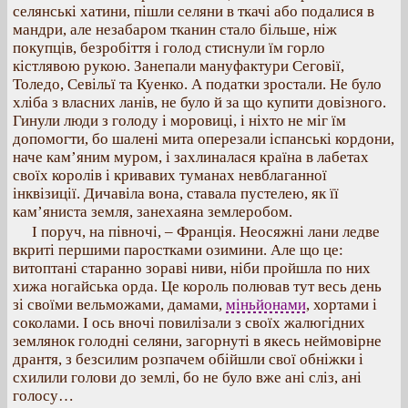
селянські хатини, пішли селяни в ткачі або подалися в
мандри, але незабаром тканин стало більше, ніж
покупців, безробіття і голод стиснули їм горло
кістлявою рукою. Занепали мануфактури Сеговії,
Толедо, Севільї та Куенко. А податки зростали. Не було
хліба з власних ланів, не було й за що купити довізного.
Гинули люди з голоду і моровиці, і ніхто не міг їм
допомогти, бо шалені мита оперезали іспанські кордони,
наче кам’яним муром, і захлиналася країна в лабетах
своїх королів і кривавих туманах невблаганної
інквізиції. Дичавіла вона, ставала пустелею, як її
кам’яниста земля, занехаяна землеробом.
І поруч, на півночі, – Франція. Неосяжні лани ледве
вкриті першими паростками озимини. Але що це:
витоптані старанно зораві ниви, ніби пройшла по них
хижа ногайська орда. Це король полював тут весь день
зі своїми вельможами, дамами,
міньйонами
, хортами і
соколами. І ось вночі повилізали з своїх жалюгідних
землянок голодні селяни, загорнуті в якесь неймовірне
дрантя, з безсилим розпачем обійшли свої обніжки і
схилили голови до землі, бо не було вже ані сліз, ані
голосу…