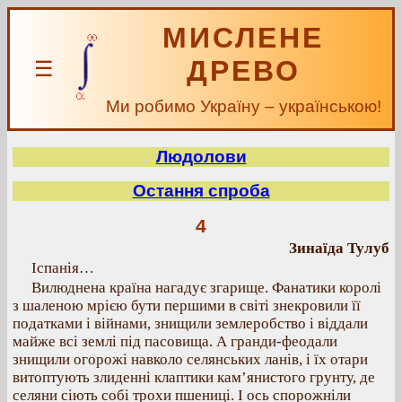
МИСЛЕНЕ
ДРЕВО
☰
Ми робимо Україну – українською!
Людолови
Остання спроба
4
Зинаїда Тулуб
Іспанія…
Вилюднена країна нагадує згарище. Фанатики королі
з шаленою мрією бути першими в світі знекровили її
податками і війнами, знищили землеробство і віддали
майже всі землі під пасовища. А гранди-феодали
знищили огорожі навколо селянських ланів, і їх отари
витоптують злиденні клаптики кам’янистого грунту, де
селяни сіють собі трохи пшениці. І ось спорожніли