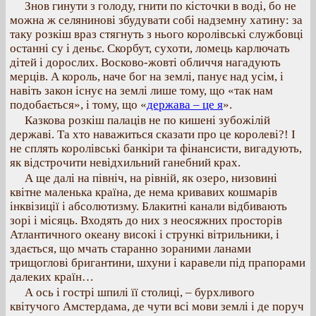
Знов гинути з голоду, гнити по кісточки в воді, бо не
можна ж селянинові збудувати собі надземну хатину: за
таку розкіш враз стягнуть з нього королівські службовці
останні су і деньє. Скорбут, сухоти, ломець карлючать
дітей і дорослих. Восково-жовті обличчя нагадують
мерців. А король, наче бог на землі, панує над усім, і
навіть закон існує на землі лише тому, що «так нам
подобається», і тому, що «
держава – це я
».
Казкова розкіш палаців не по кишені зубожілій
державі. Та хто наважиться сказати про це королеві?! І
не сплять королівські банкіри та фінансисти, вигадують,
як відстрочити невідхильний ганебний крах.
А ще далі на північ, на рівній, як озеро, низовині
квітне маленька країна, де нема кривавих кошмарів
інквізиції і абсолютизму. Блакитні канали відбивають
зорі і місяць. Входять до них з неосяжних просторів
Атлантичного океану високі і стрункі вітрильники, і
здається, що мчать старанно зораними ланами
трищоглові бригантини, шхуни і каравели під прапорами
далеких країн…
А ось і гострі шпилі її столиці, – бурхливого
квітучого Амстердама, де чути всі мови землі і де поруч