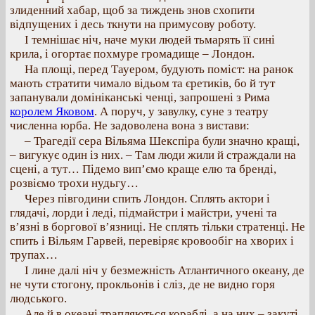
злиденний хабар, щоб за тиждень знов схопити
відпущених і десь ткнути на примусову роботу.
І темнішає ніч, наче муки людей тьмарять її сині
крила, і огортає похмуре громадище – Лондон.
На площі, перед Тауером, будують поміст: на ранок
мають стратити чимало відьом та єретиків, бо й тут
запанували домініканські ченці, запрошені з Рима
королем Яковом
. А поруч, у завулку, суне з театру
численна юрба. Не задоволена вона з вистави:
– Трагедії сера Вільяма Шекспіра були значно кращі,
– вигукує один із них. – Там люди жили й страждали на
сцені, а тут… Підемо вип’ємо краще елю та бренді,
розвіємо трохи нудьгу…
Через півгодини спить Лондон. Сплять актори і
глядачі, лорди і леді, підмайстри і майстри, учені та
в’язні в боргової в’язниці. Не сплять тільки стратенці. Не
спить і Вільям Гарвей, перевіряє кровообіг на хворих і
трупах…
І лине далі ніч у безмежність Атлантичного океану, де
не чути стогону, прокльонів і сліз, де не видно горя
людського.
Але й в океані трапляються кораблі, а на них – закуті