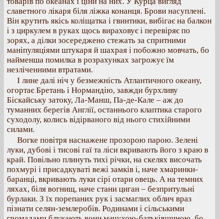
товарів по океанах і ціни на них. У Курца вигляд
славетного лікаря біля ліжка конанця. Брови насуплені.
Він крутить якісь коліщатка і гвинтики, вибігає на балкон
і з циркулем в руках щось вираховує і перевіряє по
зорях, а ділки зосереджено стежать за спритними
маніпуляціями штукаря й шахрая і побожно мовчать, бо
найменша помилка в розрахунках загрожує їм
незліченними втратами.
І лине далі ніч у безмежність Атлантичного океану,
огортає Бретань і Нормандію, завжди бурхливу
Біскайську затоку, Ла-Манш, Па-де-Кале – аж до
туманних берегів Англії, останнього клаптика старого
суходолу, колись відірваного від нього стихійними
силами.
Вогке повітря наснажене прозорою парою. Зелені
луки, дубові і тисові гаї та ліси вкривають його з краю в
край. Повільно плинуть тихі річки, на скелях височать
похмурі і присадкуваті вежі замків і, наче хмаринки-
баранці, вкривають луки сірі отари овець. А на темних
ляхах, біля вогнищ, наче стани циган – безпритульні
бурлаки. З їх порепаних рук і засмаглих облич враз
пізнати селян-землеробів. Родинами і сільськими
громадами блукають вони мачухою-батьківщиною, бо