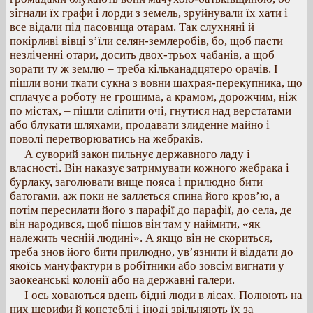
зігнали їх графи і лорди з земель, зруйнували їх хати і
все відали під пасовища отарам. Так слухняні й
покірливі вівці з’їли селян-землеробів, бо, щоб пасти
незліченні отари, досить двох-трьох чабанів, а щоб
зорати ту ж землю – треба кільканадцятеро орачів. І
пішли вони ткати сукна з вовни шахрая-перекупника, що
сплачує а роботу не грошима, а крамом, дорожчим, ніж
по містах, – пішли сліпити очі, гнутися над верстатами
або блукати шляхами, продавати злиденне майно і
поволі перетворюватись на жебраків.
А суворий закон пильнує державного ладу і
власності. Він наказує затримувати кожного жебрака і
бурлаку, заголювати вище пояса і прилюдно бити
батогами, аж поки не заллється спина його кров’ю, а
потім пересилати його з парафії до парафії, до села, де
він народився, щоб пішов він там у наймити, «як
належить чесній людині». А якщо він не скориться,
треба знов його бити прилюдно, ув’язнити й віддати до
якоїсь мануфактури в робітники або зовсім вигнати у
заокеанські колонії або на державні галери.
І ось ховаються вдень бідні люди в лісах. Полюють на
них шерифи й констеблі і іноді звільняють їх за