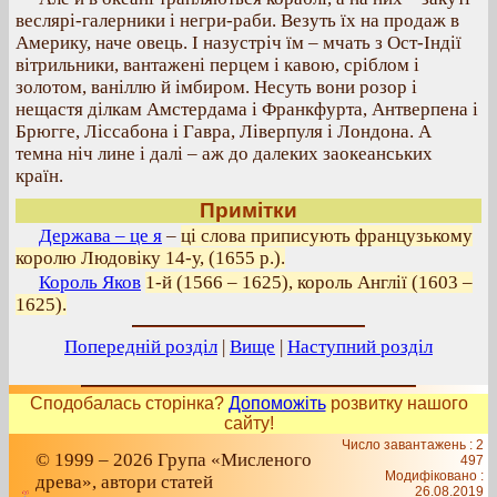
веслярі-галерники і негри-раби. Везуть їх на продаж в
Америку, наче овець. І назустріч їм – мчать з Ост-Індії
вітрильники, вантажені перцем і кавою, сріблом і
золотом, ваніллю й імбиром. Несуть вони розор і
нещастя ділкам Амстердама і Франкфурта, Антверпена і
Брюгге, Ліссабона і Гавра, Ліверпуля і Лондона. А
темна ніч лине і далі – аж до далеких заокеанських
країн.
Примітки
Держава – це я
–
ці слова приписують французькому
королю Людовіку 14-у, (1655 р.).
Король Яков
1-й (1566 – 1625), король Англії (1603 –
1625).
Попередній розділ
|
Вище
|
Наступний розділ
Сподобалась сторінка?
Допоможіть
розвитку нашого
сайту!
Число завантажень : 2
© 1999 – 2026 Група «Мисленого
497
Модифіковано :
древа», автори статей
26.08.2019