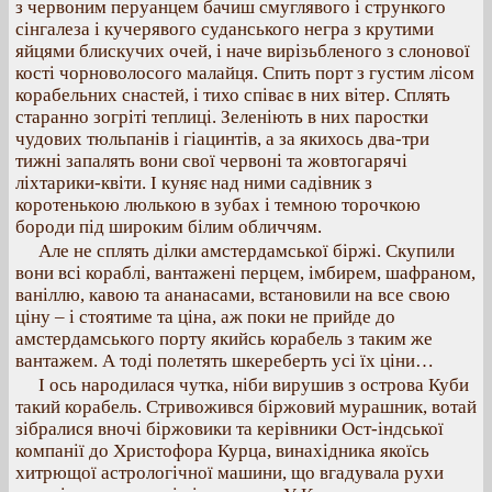
з червоним перуанцем бачиш смуглявого і стрункого
сінгалеза і кучерявого суданського негра з крутими
яйцями блискучих очей, і наче вирізьбленого з слонової
кості чорноволосого малайця. Спить порт з густим лісом
корабельних снастей, і тихо співає в них вітер. Сплять
старанно зогріті теплиці. Зеленіють в них паростки
чудових тюльпанів і гіацинтів, а за якихось два-три
тижні запалять вони свої червоні та жовтогарячі
ліхтарики-квіти. І куняє над ними садівник з
коротенькою люлькою в зубах і темною торочкою
бороди під широким білим обличчям.
Але не сплять ділки амстердамської біржі. Скупили
вони всі кораблі, вантажені перцем, імбирем, шафраном,
ваніллю, кавою та ананасами, встановили на все свою
ціну – і стоятиме та ціна, аж поки не прийде до
амстердамського порту якийсь корабель з таким же
вантажем. А тоді полетять шкереберть усі їх ціни…
І ось народилася чутка, ніби вирушив з острова Куби
такий корабель. Стривожився біржовий мурашник, вотай
зібралися вночі біржовики та керівники Ост-індської
компанії до Христофора Курца, винахідника якоїсь
хитрющої астрологічної машини, що вгадувала рухи