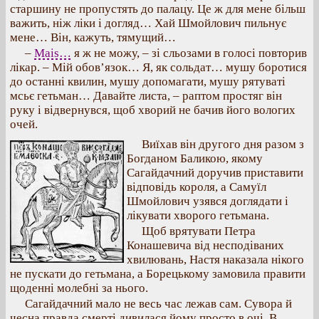
старшину не пропустять до палацу. Це ж для мене більш
важить, ніж ліки і догляд… Хай Шмойлович пильнує
мене… Він, кажуть, тямущий…
–
Mais…
я ж не можу, – зі сльозами в голосі повторив
лікар. – Мій обов’язок… Я, як сольдат… мушу боротися
до останні квилин, мушу допомагати, мушу рятуваті
мсьє гетьман… Давайте листа, – раптом простяг він
руку і відвернувся, щоб хворий не бачив його вологих
очей.
Виїхав він другого дня разом з
Богданом Баликою, якому
Сагайдачний доручив приставити
відповідь короля, а Самуїл
Шмойлович узявся доглядати і
лікувати хворого гетьмана.
Щоб врятувати Петра
Конашевича від несподіваних
хвилювань, Настя наказала нікого
не пускати до гетьмана, а Борецькому замовила правити
щоденні молебні за нього.
Сагайдачний мало не весь час лежав сам. Сувора й
чесна правда смерті дивилася йому просто в очі. В