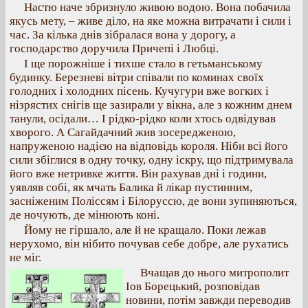
Настю наче збризнуло живою водою. Вона побачила
якусь мету, – живе діло, на яке можна витрачати і сили і
час. За кілька днів зібралася вона у дорогу, а
господарство доручила Причепі і Любці.
І ще порожніше і тихше стало в гетьманському
будинку. Березневі вітри співали по коминах своїх
голодних і холодних пісень. Кучугури вже вогких і
нізрястих снігів ще зазирали у вікна, але з кожним днем
танули, осідали… І рідко-рідко коли хтось одвідував
хворого. А Сагайдачний жив зосередженою,
напруженою надією на відповідь короля. Ніби всі його
сили збіглися в одну точку, одну іскру, що підтримувала
його вже нетривке життя. Він рахував дні і години,
уявляв собі, як мчать Балика й лікар пустинним,
засніженим Поліссям і Білоруссю, де вони зупиняються,
де ночують, де мінюють коні.
Йому не гіршало, але й не кращало. Поки лежав
нерухомо, він нібито почував себе добре, але рухатись
не міг.
Вчащав до нього митрополит
Іов Борецький, розповідав
новини, потім завжди переводив