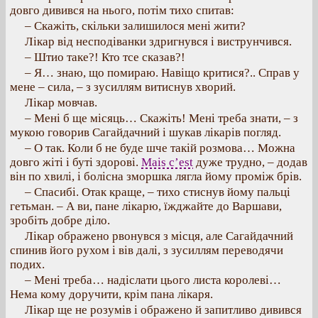
довго дивився на нього, потім тихо спитав:
– Скажіть, скільки залишилося мені жити?
Лікар від несподіванки здригнувся і виструнчився.
– Штио таке?! Кто тсе сказав?!
– Я… знаю, що помираю. Навіщо критися?.. Справ у
мене – сила, – з зусиллям витиснув хворий.
Лікар мовчав.
– Мені б ще місяць… Скажіть! Мені треба знати, – з
мукою говорив Сагайдачний і шукав лікарів погляд.
– О так. Коли б не буде шче такій розмова… Можна
довго жіті і буті здорові.
Mais c’est
дуже трудно, – додав
він по хвилі, і болісна зморшка лягла йому проміж брів.
– Спасибі. Отак краще, – тихо стиснув йому пальці
гетьман. – А ви, пане лікарю, їжджайте до Варшави,
зробіть добре діло.
Лікар ображено рвонувся з місця, але Сагайдачний
спинив його рухом і вів далі, з зусиллям переводячи
подих.
– Мені треба… надіслати цього листа королеві…
Нема кому доручити, крім пана лікаря.
Лікар ще не розумів і ображено й запитливо дивився