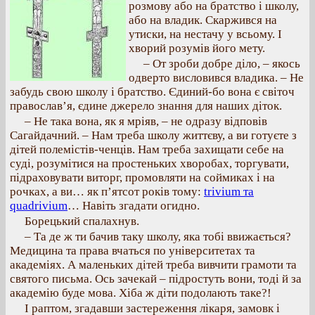
розмову або на братство і школу,
або на владик. Скаржився на
утиски, на нестачу у всьому. І
хворий розумів його мету.
– От зроби добре діло, – якось
одверто висловився владика. – Не
забудь свою школу і братство. Єдиний-бо вона є світоч
православ’я, єдине джерело знання для наших діток.
– Не така вона, як я мріяв, – не одразу відповів
Сагайдачний. – Нам треба школу життєву, а ви готуєте з
дітей полемістів-ченців. Нам треба захищати себе на
суді, розумітися на простеньких хворобах, торгувати,
підраховувати виторг, промовляти на соймиках і на
рочках, а ви… як п’ятсот років тому:
trivium та
quadrivium
… Навіть згадати огидно.
Борецький спалахнув.
– Та де ж ти бачив таку школу, яка тобі ввижається?
Медицина та права вчаться по університетах та
академіях. А маленьких дітей треба вивчити грамоти та
святого письма. Ось зачекай – підростуть вони, тоді й за
академію буде мова. Хіба ж діти подолають таке?!
І раптом, згадавши застереження лікаря, замовк і