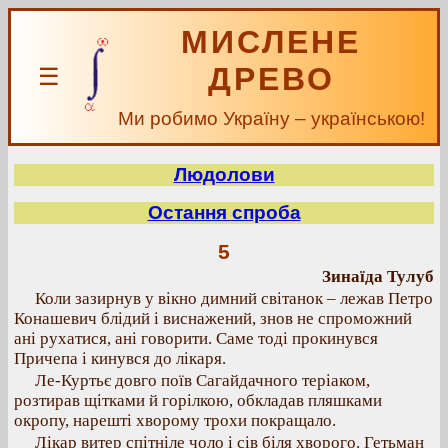
МИСЛЕНЕ
ДРЕВО
☰
Ми робимо Україну – українською!
Людолови
Остання спроба
5
Зинаїда Тулуб
Коли зазирнув у вікно димний світанок – лежав Петро
Конашевич блідий і виснажений, знов не спроможний
ані рухатися, ані говорити. Саме тоді прокинувся
Причепа і кинувся до лікаря.
Ле-Куртьє довго поїв Сагайдачного теріаком,
розтирав щітками й горілкою, обкладав пляшками
окропу, нарешті хворому трохи покращало.
Лікар витер спітніле чоло і сів біля хворого. Гетьман