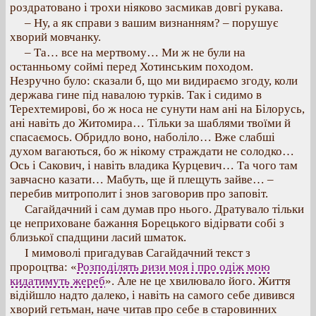
роздратовано і трохи ніяково засмикав довгі рукава.
– Ну, а як справи з вашим визнанням? – порушує
хворий мовчанку.
– Та… все на мертвому… Ми ж не були на
останньому соймі перед Хотинським походом.
Незручно було: сказали б, що ми видираємо згоду, коли
держава гине під навалою турків. Так і сидимо в
Терехтемирові, бо ж носа не сунути нам ані на Білорусь,
ані навіть до Житомира… Тільки за шаблями твоїми й
спасаємось. Обридло воно, наболіло… Вже слабші
духом вагаються, бо ж нікому страждати не солодко…
Ось і Сакович, і навіть владика Курцевич… Та чого там
завчасно казати… Мабуть, ще й плещуть зайве… –
перебив митрополит і знов заговорив про заповіт.
Сагайдачний і сам думав про нього. Дратувало тільки
це неприховане бажання Борецького відірвати собі з
близької спадщини ласий шматок.
І мимоволі пригадував Сагайдачний текст з
пророцтва: «
Розподілять ризи моя і про одіж мою
кидатимуть жереб
». Але не це хвилювало його. Життя
відійшло надто далеко, і навіть на самого себе дивився
хворий гетьман, наче читав про себе в старовинних