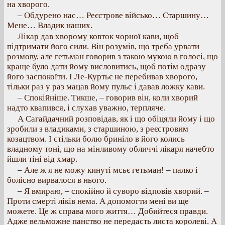
на хворого.
– Обдурено нас… Реєстрове військо… Старшину…
Мене… Владик наших.
Лікар дав хворому ковток чорної кави, щоб
підтримати його сили. Він розумів, що треба урвати
розмову, але гетьман говорив з такою мукою в голосі, що
краще було дати йому висловитись, щоб потім одразу
його заспокоїти. І Ле-Куртьє не перебивав хворого,
тільки раз у раз мацав йому пульс і давав ложку кави.
– Спокійніше. Тикше, – говорив він, коли хворий
надто квапився, і слухав уважно, терпляче.
А Сагайдачний розповідав, як і що обіцяли йому і що
зробили з владиками, з старшиною, з реєстровим
козацтвом. І стільки болю бриніло в його колись
владному тоні, що на мінливому обличчі лікаря начебто
йшли тіні від хмар.
– Але ж я не можу кинуті мсьє гетьман! – палко і
болісно вирвалося в нього.
– Я вмираю, – спокійно й суворо відповів хворий. –
Проти смерті ліків нема. А допомогти мені ви ще
можете. Це ж справа мого життя… Добийтеся правди.
Адже вельможне панство не передасть листа королеві. А