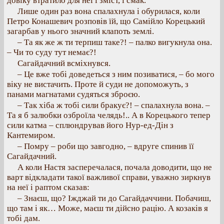
довіку втратило для неї і зміст, і смак.
Лише один раз вона спалахнула і обурилася, коли
Петро Конашевич розповів їй, що Самійло Корецький
загарбав у нього значний клапоть землі.
– Та як же ж ти терпиш таке?! – палко вигукнула она.
– Чи то суду тут немає?!
Сагайдачний всміхнувся.
– Це вже тобі доведеться з ним позиватися, – бо мого
віку не вистачить. Проте й суди не допоможуть, з
панами магнатами судяться зброєю.
– Так хіба ж тобі сили бракує?! – спалахнула вона. –
Та я б залюбки озброїла челядь!.. А в Корецького тепер
сили катма – сплюндрував його Нур-ед-Дін з
Кантемиром.
– Помру – роби що завгодно, – вдруге спинив її
Сагайдачний.
А коли Настя засперечалася, почала доводити, що не
варт відкладати такої важливої справи, уважно зиркнув
на неї і раптом сказав:
– Знаєш, що? Іжджай ти до Сагайдаччини. Побачиш,
що там і як… Може, маєш ти дійсно рацію. А козаків я
тобі дам.