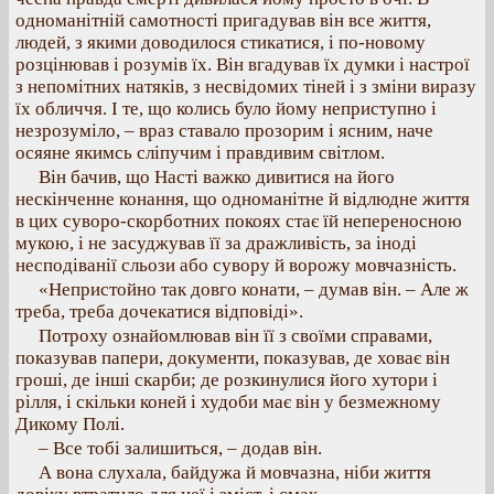
одноманітній самотності пригадував він все життя,
людей, з якими доводилося стикатися, і по-новому
розцінював і розумів їх. Він вгадував їх думки і настрої
з непомітних натяків, з несвідомих тіней і з зміни виразу
їх обличчя. І те, що колись було йому неприступно і
незрозуміло, – враз ставало прозорим і ясним, наче
осяяне якимсь сліпучим і правдивим світлом.
Він бачив, що Насті важко дивитися на його
нескінченне конання, що одноманітне й відлюдне життя
в цих суворо-скорботних покоях стає їй непереносною
мукою, і не засуджував її за дражливість, за іноді
несподіванії сльози або сувору й ворожу мовчазність.
«Непристойно так довго конати, – думав він. – Але ж
треба, треба дочекатися відповіді».
Потроху ознайомлював він її з своїми справами,
показував папери, документи, показував, де ховає він
гроші, де інші скарби; де розкинулися його хутори і
рілля, і скільки коней і худоби має він у безмежному
Дикому Полі.
– Все тобі залишиться, – додав він.
А вона слухала, байдужа й мовчазна, ніби життя