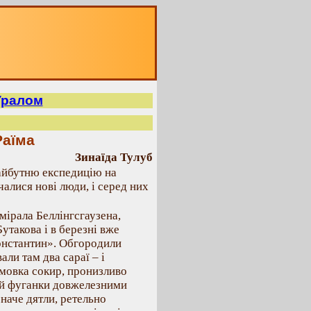
 Уралом
Раїма
Зинаїда Тулуб
айбутню експедицію на
чалися нові люди, і серед них
мірала Беллінгсгаузена,
утакова і в березні вже
онстантин». Обгородили
али там два сараї – і
омовка сокир, пронизливо
и й фуганки довжелезними
наче дятли, ретельно