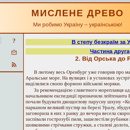
МИСЛЕНЕ ДРЕВО
Ми робимо Україну – українською!
?
В степу безкраїм за
Частина друга
2. Від Орська до 
В лютому весь Оренбург уже говорив про м
Аральське море. На вулицях і в установах зустрі
виділялися своєю формою військові моряки.
За рекомендацією славетного мореплавця ад
начальником експедиції призначили лейтенанта Б
почали будувати двощоглову парусну шхуну «К
парканом великий пустир на березі Уралу, збудув
заговорила в них з ранку до вечора весела скор
заспівали гострозубі пили, зашелестіли рубанк
шовковими стрічками стружки, а сталеві долота, 