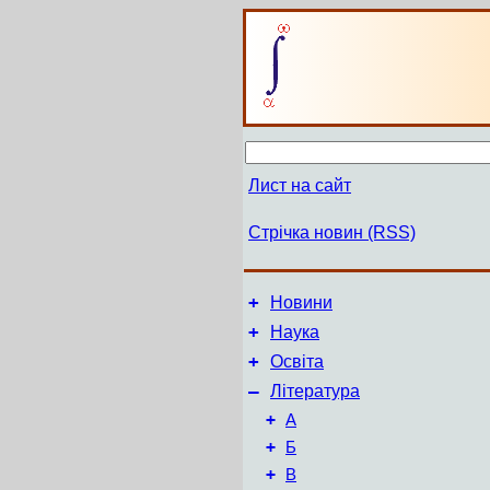
Лист на сайт
Стрічка новин (RSS)
+
Новини
+
Наука
+
Освіта
–
Література
+
А
+
Б
+
В