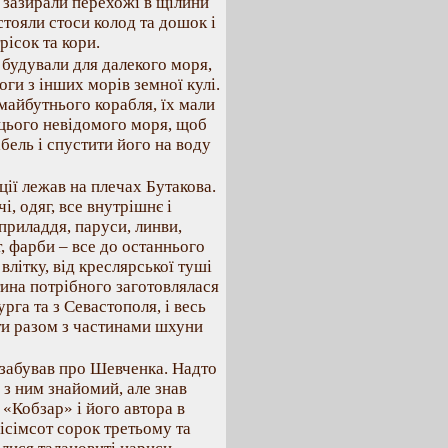
 зазирали перехожі в щілини
стояли стоси колод та дошок і
рісок та кори.
будували для далекого моря,
оги з інших морів земної кулі.
майбутнього корабля, їх мали
г цього невідомого моря, щоб
абель і спустити його на воду
ції лежав на плечах Бутакова.
, одяг, все внутрішнє і
приладдя, паруси, линви,
т, фарби – все до останнього
влітку, від креслярської туші
стина потрібного заготовлялася
рга та з Севастополя, і весь
ти разом з частинами шхуни
 забував про Шевченка. Надто
 з ним знайомий, але знав
 «Кобзар» і його автора в
ісімсот сорок третьому та