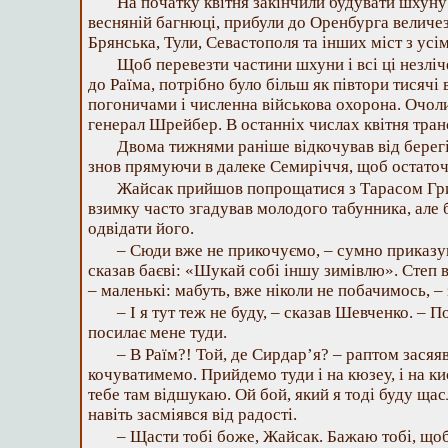
На початку квітня закінчили будувати шхуну
весняній багнюці, прибули до Оренбурга величез
Брянська, Тули, Севастополя та інших міст з усі
Щоб перевезти частини шхуни і всі ці незліч
до Раїма, потрібно було більш як півтори тисячі 
погоничами і численна військова охорона. Очол
генерал Шрейбер. В останніх числах квітня тран
Двома тижнями раніше відкочував від берег
знов прямуючи в далеке Семиріччя, щоб остато
Жайсак прийшов попрощатися з Тарасом Гр
взимку часто згадував молодого табунника, але
одвідати його.
– Сюди вже не прикочуємо, – сумно приказ
сказав баєві: «Шукай собі іншу зимівлю». Степ 
– маленькі: мабуть, вже ніколи не побачимось, – 
– І я тут теж не буду, – сказав Шевченко. – П
посилає мене туди.
– В Раїм?! Той, де Сирдар’я? – раптом засяяв
кочуватимемо. Прийдемо туди і на кюзеу, і на к
тебе там відшукаю. Ой бой, який я тоді буду щас
навіть засміявся від радості.
– Щасти тобі боже, Жайсак. Бажаю тобі, що