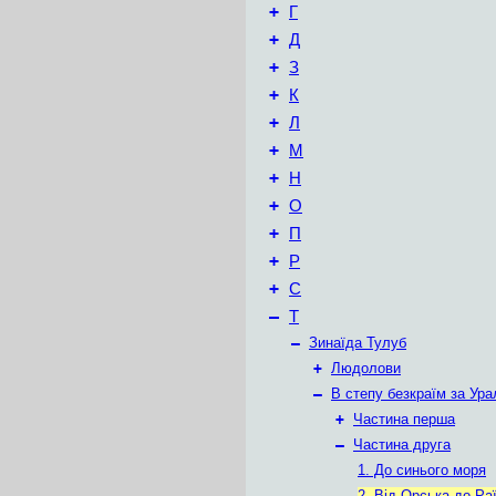
+
Г
+
Д
+
З
+
К
+
Л
+
М
+
Н
+
О
+
П
+
Р
+
С
–
Т
–
Зинаїда Тулуб
+
Людолови
–
В степу безкраїм за Ур
+
Частина перша
–
Частина друга
1. До синього моря
2. Від Орська до Ра