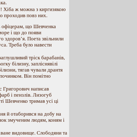
ка.
?! Хіба ж можна з киргизякою
що проходив повз них.
ів офіцерам, що Шевченка
море і що до появи
го здоров’я. Поета звільнили
са. Треба було навести
аглушливий тріск барабанів,
огку білизну, запліснявілі
ілизни, тягав чували дрантя
дпочинком. Він помітно
ас Григорович написав
арб і пензлів. Лизогуб
ті Шевченко тримав усі ці
ня й отаборився на добу на
нок змученим людям, коням і
іване видовище. Слободяни та