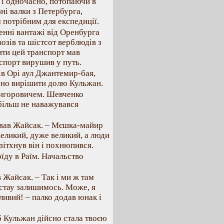
 і одночасно, потопаючи в
ні валки з Петербурга,
м потрібним для експедиції.
енні вантажі від Оренбурга
возів та шістсот верблюдів з
ити цей транспорт мав
спорт вирушив у путь.
ів Орі аул Джантемир-бая,
чно вирішити долю Кульжан.
игоровичем. Шевченко
 більш не наважувався
ував Жайсак. – Мєшка-майир
великий, дуже великий, а люди
зітхнув він і похнюпився.
оїду в Раїм. Начальство
 Жайсак. – Так і ми ж там
истау залишимось. Може, я
ливий! – палко додав юнак і
б Кульжан дійсно стала твоєю