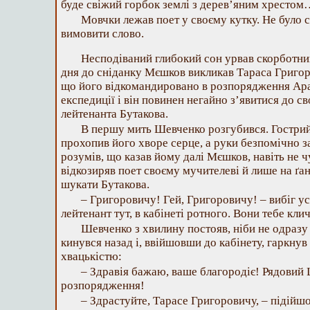
буде свіжий горбок землі з дерев’яним хрестом
Мовчки лежав поет у своєму кутку. Не було с
вимовити слово.
Несподіваний глибокий сон урвав скорботни
дня до сніданку Мєшков викликав Тараса Григоро
що його відкомандировано в розпорядження Ара
експедиції і він повинен негайно з’явитися до с
лейтенанта Бутакова.
В першу мить Шевченко розгубився. Гостри
прохопив його хворе серце, а руки безпомічно за
розумів, що казав йому далі Мєшков, навіть не 
відкозиряв поет своєму мучителеві й лише на ґан
шукати Бутакова.
– Григоровичу! Гей, Григоровичу! – вибіг ус
лейтенант тут, в кабінеті ротного. Вони тебе клич
Шевченко з хвилину постояв, ніби не одразу
кинувся назад і, ввійшовши до кабінету, гаркну
хвацькістю:
– Здравія бажаю, ваше благородіє! Рядовий 
розпорядження!
– Здрастуйте, Тарасе Григоровичу, – підійшо