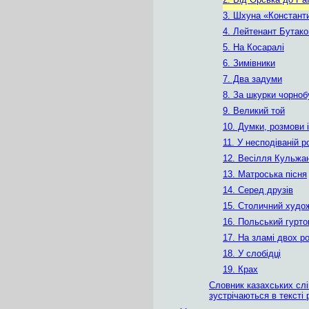
3. Шхуна «Констант
4. Лейтенант Бутако
5. На Косаралі
6. Зимівники
7. Два задуми
8. За шкурки чорноб
9. Великий той
10. Думки, розмови 
11. У несподіваній р
12. Весілля Кульжа
13. Матроська пісня
14. Серед друзів
15. Столичний худо
16. Польський гурто
17. На зламі двох ро
18. У слобідці
19. Крах
Словник казахських слів
зустрічаються в тексті