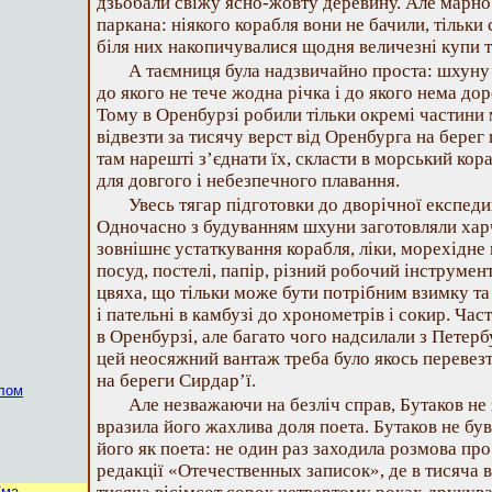
дзьобали свіжу ясно-жовту деревину. Але марно
паркана: ніякого корабля вони не бачили, тільки 
біля них накопичувалися щодня величезні купи т
А таємниця була надзвичайно проста: шхуну 
до якого не тече жодна річка і до якого нема дор
Тому в Оренбурзі робили тільки окремі частини 
відвезти за тисячу верст від Оренбурга на бере
там нарешті з’єднати їх, скласти в морський кор
для довгого і небезпечного плавання.
Увесь тягар підготовки до дворічної експеди
Одночасно з будуванням шхуни заготовляли харчі
зовнішнє устаткування корабля, ліки, морехідне 
посуд, постелі, папір, різний робочий інструмен
цвяха, що тільки може бути потрібним взимку та 
і пательні в камбузі до хронометрів і сокир. Ча
в Оренбурзі, але багато чого надсилали з Петербу
цей неосяжний вантаж треба було якось перевез
на береги Сирдар’ї.
алом
Але незважаючи на безліч справ, Бутаков не
вразила його жахлива доля поета. Бутаков не був
його як поета: не один раз заходила розмова про
редакції «Отечественных записок», де в тисяча в
їма