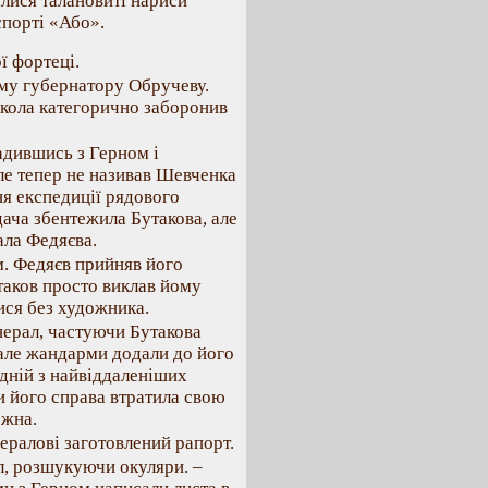
лися талановиті нариси
спорті «Або».
ї фортеці.
ому губернатору Обручеву.
икола категорично заборонив
адившись з Герном і
ле тепер не називав Шевченка
я експедиції рядового
ача збентежила Бутакова, але
ала Федяєва.
м. Федяєв прийняв його
таков просто виклав йому
ися без художника.
енерал, частуючи Бутакова
 але жандарми додали до його
дній з найвіддаленіших
ли його справа втратила свою
ожна.
ералові заготовлений рапорт.
ал, розшукуючи окуляри. –