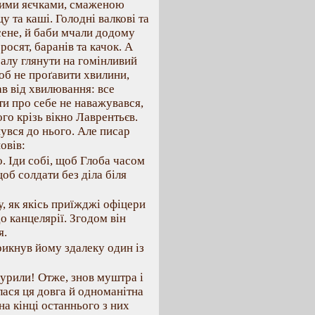
еними яєчками, смаженою
 та каші. Голодні валкові та
ене, й баби мчали додому
росят, баранів та качок. А
ралу глянути на гомінливий
щоб не проґавити хвилини,
ав від хвилювання: все
ти про себе не наважувався,
ого крізь вікно Лаврентьєв.
увся до нього. Але писар
овів:
о. Іди собі, щоб Глоба часом
об солдати без діла біля
, як якісь приїжджі офіцери
о канцелярії. Згодом він
я.
рикнув йому здалеку один із
дурили! Отже, знов муштра і
лася ця довга й одноманітна
на кінці останнього з них