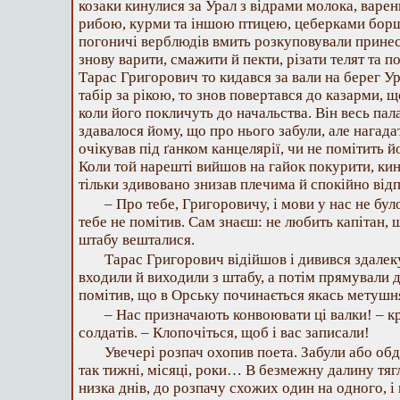
козаки кинулися за Урал з відрами молока, вар
рибою, курми та іншою птицею, цеберками борщу
погоничі верблюдів вмить розкуповували принес
знову варити, смажити й пекти, різати телят та по
Тарас Григорович то кидався за вали на берег У
табір за рікою, то знов повертався до казарми, 
коли його покличуть до начальства. Він весь пал
здавалося йому, що про нього забули, але нагада
очікував під ґанком канцелярії, чи не помітить й
Коли той нарешті вийшов на гайок покурити, кин
тільки здивовано знизав плечима й спокійно відп
– Про тебе, Григоровичу, і мови у нас не бул
тебе не помітив. Сам знаєш: не любить капітан, щ
штабу вешталися.
Тарас Григорович відійшов і дивився здалеку
входили й виходили з штабу, а потім прямували д
помітив, що в Орську починається якась метушн
– Нас призначають конвоювати ці валки! – к
солдатів. – Клопочіться, щоб і вас записали!
Увечері розпач охопив поета. Забули або об
так тижні, місяці, роки… В безмежну далину тяг
низка днів, до розпачу схожих один на одного, і 