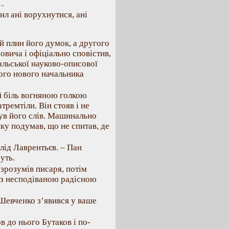
…
ил ані ворухнутися, ані
й плин його думок, а другого
вича і офіціально сповістив,
льської науково-описової
вого нового начальника
й біль вогняною голкою
тремтіли. Він стояв і не
чув його слів. Машинально
ку подумав, що не спитав, де
лід Лаврентьєв. – Пан
уть.
 зрозумів писаря, потім
в з несподіваною радісною
Шевченко з’явився у ваше
в до нього Бутаков і по-