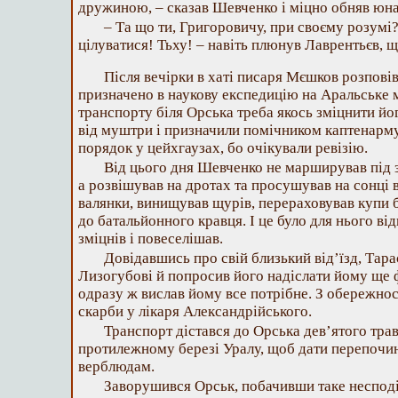
дружиною, – сказав Шевченко і міцно обняв юна
– Та що ти, Григоровичу, при своєму розумі
цілуватися! Тьху! – навіть плюнув Лаврентьєв, 
Після вечірки в хаті писаря Мєшков розпов
призначено в наукову експедицію на Аральське 
транспорту біля Орська треба якось зміцнити йо
від муштри і призначили помічником каптенарму
порядок у цейхгаузах, бо очікували ревізію.
Від цього дня Шевченко не марширував під з
а розвішував на дротах та просушував на сонці в
валянки, винищував щурів, перераховував купи б
до батальйонного кравця. І це було для нього ві
зміцнів і повеселішав.
Довідавшись про свій близький від’їзд, Тар
Лизогубові й попросив його надіслати йому ще ф
одразу ж вислав йому все потрібне. З обережнос
скарби у лікаря Александрійського.
Транспорт дістався до Орська дев’ятого трав
протилежному березі Уралу, щоб дати перепочи
верблюдам.
Заворушився Орськ, побачивши таке неспод