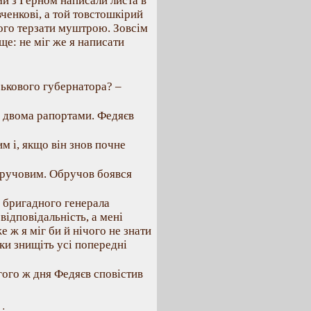
и з Герном написали листа в
енкові, а той товстошкірий
його терзати муштрою. Зовсім
ще: не міг же я написати
йськового губернатора? –
 двома рапортами. Федяєв
м і, якщо він знов почне
бручовим. Обручов боявся
д бригадного генерала
відповідальність, а мені
е ж я міг би й нічого не знати
ки знищіть усі попередні
гого ж дня Федяєв сповістив