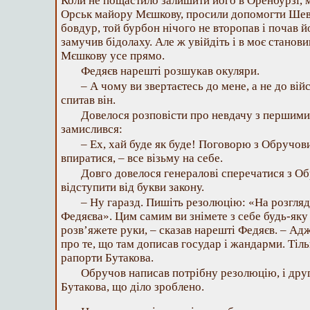
Коли не пощастило залишити його в Оренбурзі, м
Орськ майору Мєшкову, просили допомогти Шевч
бовдур, той бурбон нічого не второпав і почав 
замучив бідолаху. Але ж увійдіть і в моє станови
Мєшкову усе прямо.
Федяєв нарешті розшукав окуляри.
– А чому ви звертаєтесь до мене, а не до ві
спитав він.
Довелося розповісти про невдачу з першими
замислився:
– Ех, хай буде як буде! Поговорю з Обручови
впиратися, – все візьму на себе.
Довго довелося генералові сперечатися з О
відступити від букви закону.
– Ну гаразд. Пишіть резолюцію: «На розгля
Федяєва». Цим самим ви знімете з себе будь-яку 
розв’яжете руки, – сказав нарешті Федяєв. – Адж
про те, що там дописав государ і жандарми. Тіль
рапорти Бутакова.
Обручов написав потрібну резолюцію, і дру
Бутакова, що діло зроблено.