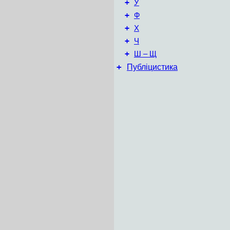
+
У
+
Ф
+
Х
+
Ч
+
Ш – Щ
+
Публіцистика