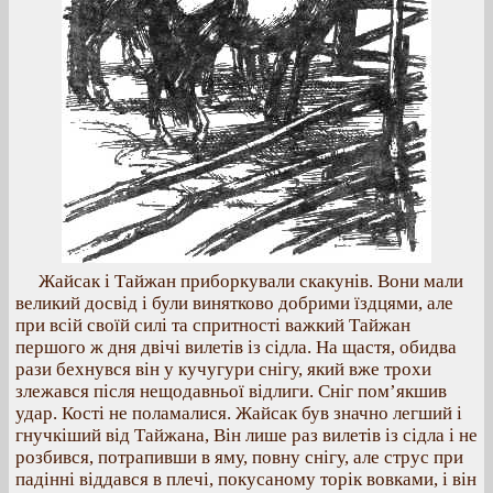
Жайсак і Тайжан приборкували скакунів. Вони мали
великий досвід і були винятково добрими їздцями, але
при всій своїй силі та спритності важкий Тайжан
першого ж дня двічі вилетів із сідла. На щастя, обидва
рази бехнувся він у кучугури снігу, який вже трохи
злежався після нещодавньої відлиги. Сніг пом’якшив
удар. Кості не поламалися. Жайсак був значно легший і
гнучкіший від Тайжана, Він лише раз вилетів із сідла і не
розбився, потрапивши в яму, повну снігу, але струс при
падінні віддався в плечі, покусаному торік вовками, і він