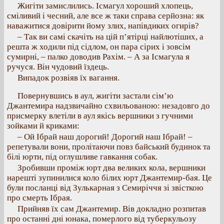
Жигіти замислились. Ісмагул хороший хлопець,
сміливий і чесний, але все ж таки справа серйозна: як
наважитися довірити йому злих, напівдиких огирів?
– Так ви самі скачіть на цій п’ятірці найлютіших, а
решта ж ходили під сідлом, он пара сірих і зовсім
сумирні, – палко доводив Рахім. – А за Ісмагула я
ручуся. Він чудовий їздець.
Випадок розвіяв їх вагання.
Повернувшись в аул, жигіти застали сім’ю
Джантемира надзвичайно схвильованою: незадовго до
присмерку влетіли в аул якісь вершники з гучними
зойками й криками:
– Ой Ібрай наш дорогий! Дорогий наш Ібрай! –
репетували вони, пролітаючи повз байський будинок та
білі юрти, під оглушливе гавкання собак.
Зробивши проміж юрт два великих кола, вершники
нарешті зупинилися коло білих юрт Джантемир-бая. Це
були посланці від Зулькарная з Семиріччя зі звісткою
про смерть Ібрая.
Прийняв їх сам Джантемир. Вів докладно розпитав
про останні дні юнака, померлого від туберкульозу