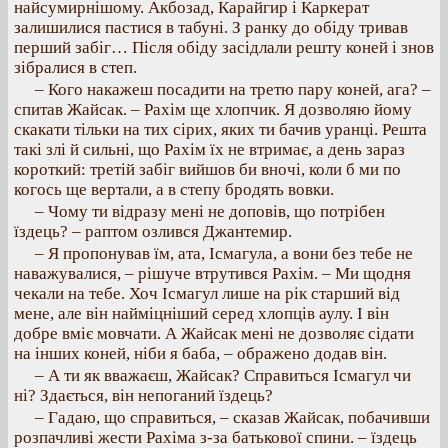
найсумирнішому. Акбозад, Карайгир і Каркерат
залишилися пастися в табуні. З ранку до обіду тривав
перший забіг… Після обіду засідлали решту коней і знов
зібралися в степ.
– Кого накажеш посадити на третю пару коней, ага? –
спитав Жайсак. – Рахім ще хлопчик. Я дозволяю йому
скакати тільки на тих сірих, яких ти бачив уранці. Решта
такі злі й сильні, що Рахім їх не втримає, а день зараз
короткий: третій забіг вийшов би вночі, коли б ми по
когось ще вертали, а в степу бродять вовки.
– Чому ти відразу мені не доповів, що потрібен
їздець? – раптом озлився Джантемир.
– Я пропонував їм, ата, Ісмагула, а вони без тебе не
наважувалися, – рішуче втрутився Рахім. – Ми щодня
чекали на тебе. Хоч Ісмагул лише на рік старший від
мене, але він найміцніший серед хлопців аулу. І він
добре вміє мовчати. А Жайсак мені не дозволяє сідати
на інших коней, ніби я баба, – ображено додав він.
– А ти як вважаєш, Жайсак? Справиться Ісмагул чи
ні? Здається, він непоганий їздець?
– Гадаю, що справиться, – сказав Жайсак, побачивши
розпачливі жести Рахіма з-за батькової спини. – їздець