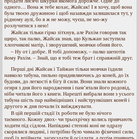
продати лисячі шкурки якомога дорожче. Одне до
одного… Вона ж тебе кохає, Жайсак! І я хочу, щоб вона
була твоєю дружиною і щоб назавжди залишилася тут, у
рідному аулі, бо я ж не можу, чуєш, не мо-жу
розлучитися з нею!
Жайсак тільки гірко зітхнув, але Рахім говорив так
щиро, так палко, Жайсак знав, що Кульжан заступила
хлопчикові матір, і зворушений, мовчки обняв його.
– Ну от і добре. Я тобі допоможу, – палко шепотів
йому Рахім. – Знай, що я тобі теж брат і справжній друг.
Перші дні Жайсак і Тайжан тільки мовчки їздили
навколо табуна, пильно придивляючись до коней, до їх
будови, до легкості в бігу й сили. Вони знали кожного
огиря з дня його народження і пам’ятали його родовід,
ніби читали його з книги. Нарешті вибрали вони з усього
табуна шість пар найміцніших і найстрункіших коней і
другого ж дня почали їх виїжджувати.
В цій першій стадії їх роботи не було нічого
таємного. Кожну двох- чи трьохрічку колись привчають
ходити під сідлом. Напівдикі степові коні не одразу
скорялися людині, і потрібно було чимало фізичної сили,
щоб їх впіймати, загнуздати й осідлати, а потім привчить