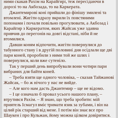
ними скакав Рахім на Карайгирі, теж пересідаючи в
дорозі то на Акбозада, то на Каркерата.
Джантемирові коні прийшли до фінішу змилені та
втомлені. Жигіти одразу вкрили їх повстяними
попонами і почали повільно прогулювати, а Акбозад і
Карайгир з Каркератом, яких Жайсак уже здавна
привчив до перегонів на довгі відстані, ніби й не
втомилися.
Давши коням відпочити, жигіти повернулися до
табунного стану і в другій половині дня осідлали ще дві
пари коней, проробили з ними той же шлях і
повернулися, коли вже сутеніло.
Так у перший день випробували вони чотири пари
вибраних для байти коней.
– Треба взяти ще одного чоловіка, – сказав Тайжанові
Жайсак, – бо ж нічого у нас не вийде.
– Але кого нам дасть Джантемир – ще не відомо.
– І це означало б провал усього нашого плану, –
втрутився Рахім. – Я знаю, що треба зробити: мій
приятель Ісмагул вміє тримати язик за зубами, і він на
цілий рік старший від мене. І потім він знає все про
Шаукен і про Кульжан, йому можна цілком довіритися.