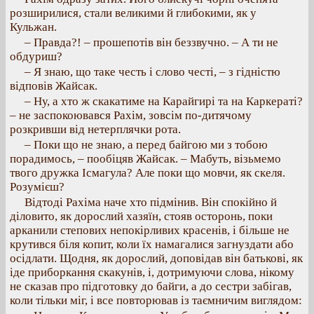
розширилися, стали великими й глибокими, як у
Кульжан.
– Правда?! – прошепотів він беззвучно. – А ти не
обдуриш?
– Я знаю, що таке честь і слово честі, – з гідністю
відповів Жайсак.
– Ну, а хто ж скакатиме на Карайгирі та на Каркераті?
– не заспокоювався Рахім, зовсім по-дитячому
розкривши від нетерплячки рота.
– Поки що не знаю, а перед байгою ми з тобою
порадимось, – пообіцяв Жайсак. – Мабуть, візьмемо
твого дружка Ісмагула? Але поки що мовчи, як скеля.
Розумієш?
Відтоді Рахіма наче хто підмінив. Він спокійно й
діловито, як дорослий хазяїн, стояв осторонь, поки
арканили степових непокірливих красенів, і більше не
крутився біля копит, коли їх намагалися загнуздати або
осідлати. Щодня, як дорослий, доповідав він батькові, як
іде приборкання скакунів, і, дотримуючи слова, нікому
не сказав про підготовку до байги, а до сестри забігав,
коли тільки міг, і все повторював із таємничим виглядом: