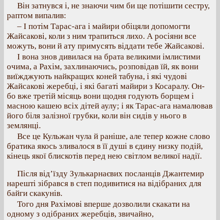
Він затнувся і, не знаючи чим би ще потішити сестру,
раптом випалив:
– І потім Тарас-ага і майири обіцяли допомогти
Жайсакові, коли з ним трапиться лихо. А росіяни все
можуть, вони й ату примусять віддати тебе Жайсакові.
І вона знов дивилася на брата великими імлистими
очима, а Рахім, захлинаючись, розповідав їй, як вони
виїжджують найкращих коней табуна, і які чудові
Жайсакові жеребці, і які багаті майири з Косаралу. Он-
бо вже третій місяць вони щодня годують борщем і
масною кашею всіх дітей аулу; і як Тарас-ага намалював
його біля залізної грубки, коли він сидів у нього в
землянці.
Все це Кульжан чула й раніше, але тепер кожне слово
братика якось зливалося в її душі в єдину низку подій,
кінець якої блискотів перед нею світлом великої надії.
Після від’їзду Зулькарнаєвих посланців Джантемир
нарешті зібрався в степ подивитися на відібраних для
байги скакунів.
Того дня Рахімові вперше дозволили скакати на
одному з одібраних жеребців, звичайно,