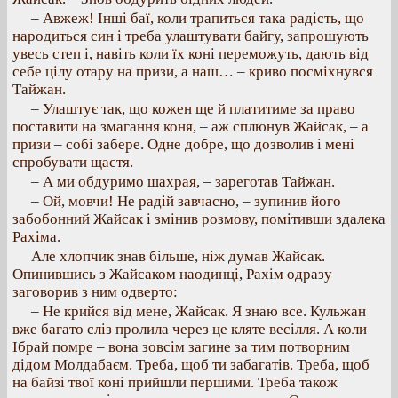
– Авжеж! Інші баї, коли трапиться така радість, що
народиться син і треба улаштувати байгу, запрошують
увесь степ і, навіть коли їх коні переможуть, дають від
себе цілу отару на призи, а наш… – криво посміхнувся
Тайжан.
– Улаштує так, що кожен ще й платитиме за право
поставити на змагання коня, – аж сплюнув Жайсак, – а
призи – собі забере. Одне добре, що дозволив і мені
спробувати щастя.
– А ми обдуримо шахрая, – зареготав Тайжан.
– Ой, мовчи! Не радій завчасно, – зупинив його
забобонний Жайсак і змінив розмову, помітивши здалека
Рахіма.
Але хлопчик знав більше, ніж думав Жайсак.
Опинившись з Жайсаком наодинці, Рахім одразу
заговорив з ним одверто:
– Не крийся від мене, Жайсак. Я знаю все. Кульжан
вже багато сліз пролила через це кляте весілля. А коли
Ібрай помре – вона зовсім загине за тим потворним
дідом Молдабаєм. Треба, щоб ти забагатів. Треба, щоб
на байзі твої коні прийшли першими. Треба також