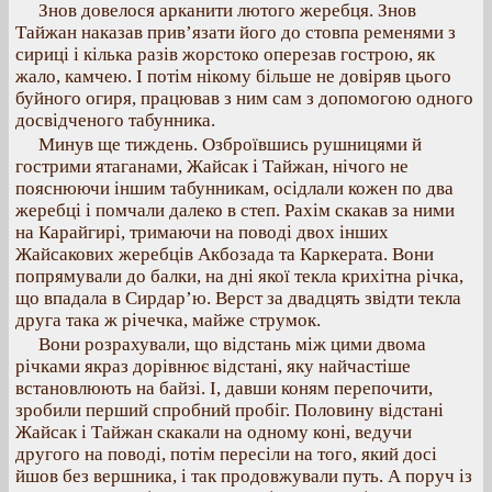
Знов довелося арканити лютого жеребця. Знов
Тайжан наказав прив’язати його до стовпа ременями з
сириці і кілька разів жорстоко оперезав гострою, як
жало, камчею. І потім нікому більше не довіряв цього
буйного огиря, працював з ним сам з допомогою одного
досвідченого табунника.
Минув ще тиждень. Озброївшись рушницями й
гострими ятаганами, Жайсак і Тайжан, нічого не
пояснюючи іншим табунникам, осідлали кожен по два
жеребці і помчали далеко в степ. Рахім скакав за ними
на Карайгирі, тримаючи на поводі двох інших
Жайсакових жеребців Акбозада та Каркерата. Вони
попрямували до балки, на дні якої текла крихітна річка,
що впадала в Сирдар’ю. Верст за двадцять звідти текла
друга така ж річечка, майже струмок.
Вони розрахували, що відстань між цими двома
річками якраз дорівнює відстані, яку найчастіше
встановлюють на байзі. І, давши коням перепочити,
зробили перший спробний пробіг. Половину відстані
Жайсак і Тайжан скакали на одному коні, ведучи
другого на поводі, потім пересіли на того, який досі
йшов без вершника, і так продовжували путь. А поруч із