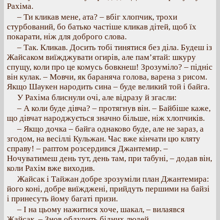
Рахіма.
– Ти кликав мене, ата? – вбіг хлопчик, трохи
стурбований, бо батько частіше кликав дітей, щоб їх
покарати, ніж для доброго слова.
– Так. Кликав. Досить тобі тинятися без діла. Будеш із
Жайсаком виїжджувати огирів, але пам’ятай: шкуру
спущу, коли про це комусь бовкнеш! Зрозуміло? – підніс
він кулак. – Мовчи, як бараняча голова, варена з рисом.
Якщо Шаукен народить сина – буде великий той і байга.
У Рахіма блиснули очі, але відразу й згасли:
– А коли буде дівча? – протягнув він. – Байбіше каже,
що дівчат народжується значно більше, ніж хлопчиків.
– Якщо дочка – байга однаково буде, але не зараз, а
згодом, на весіллі Кульжан. Час вже кінчати цю кляту
справу! – раптом розсердився Джантемир. –
Ночуватимеш день тут, день там, при табуні, – додав він,
коли Рахім вже виходив.
Жайсак і Тайжан добре зрозуміли план Джантемира:
його коні, добре виїжджені, прийдуть першими на байзі
і принесуть йому багаті призи.
– І на цьому нажитися хоче, шакал, – вилаявся
Жайсак. – Знов обдурить бідних людей.