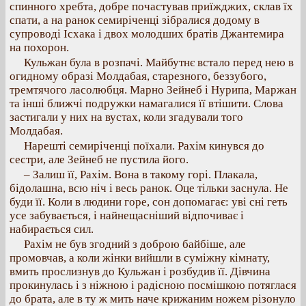
спинного хребта, добре почастував приїжджих, склав їх
спати, а на ранок семиріченці зібралися додому в
супроводі Ісхака і двох молодших братів Джантемира
на похорон.
Кульжан була в розпачі. Майбутнє встало перед нею в
огидному образі Молдабая, старезного, беззубого,
тремтячого ласолюбця. Марно Зейнеб і Нурипа, Маржан
та інші ближчі подружки намагалися її втішити. Слова
застигали у них на вустах, коли згадували того
Молдабая.
Нарешті семиріченці поїхали. Рахім кинувся до
сестри, але Зейнеб не пустила його.
– Залиш її, Рахім. Вона в такому горі. Плакала,
бідолашна, всю ніч і весь ранок. Оце тільки заснула. Не
буди її. Коли в людини горе, сон допомагає: уві сні геть
усе забувається, і найнещасніший відпочиває і
набирається сил.
Рахім не був згодний з доброю байбіше, але
промовчав, а коли жінки вийшли в суміжну кімнату,
вмить прослизнув до Кульжан і розбудив її. Дівчина
прокинулась і з ніжною і радісною посмішкою потяглася
до брата, але в ту ж мить наче крижаним ножем різонуло