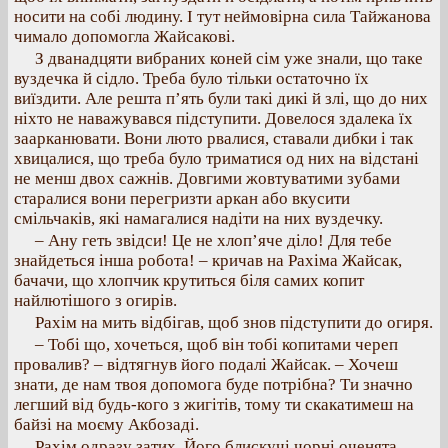
носити на собі людину. І тут неймовірна сила Тайжанова
чимало допомогла Жайсакові.
З дванадцяти вибраних коней сім уже знали, що таке
вуздечка й сідло. Треба було тільки остаточно їх
виїздити. Але решта п’ять були такі дикі й злі, що до них
ніхто не наважувався підступити. Довелося здалека їх
заарканювати. Вони люто рвалися, ставали дибки і так
хвицалися, що треба було триматися од них на відстані
не менш двох сажнів. Довгими жовтуватими зубами
старалися вони перегризти аркан або вкусити
смільчаків, які намагалися надіти на них вуздечку.
– Ану геть звідси! Це не хлоп’яче діло! Для тебе
знайдеться інша робота! – кричав на Рахіма Жайсак,
бачачи, що хлопчик крутиться біля самих копит
найлютішого з огирів.
Рахім на мить відбігав, щоб знов підступити до огиря.
– Тобі що, хочеться, щоб він тобі копитами череп
провалив? – відтягнув його подалі Жайсак. – Хочеш
знати, де нам твоя допомога буде потрібна? Ти значно
легший від будь-кого з жигітів, тому ти скакатимеш на
байзі на моєму Акбозаді.
Рахім одразу затих. Його блискучі чорні оченята