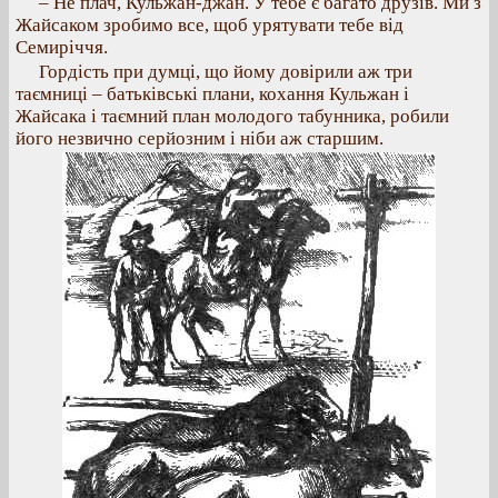
– Не плач, Кульжан-джан. У тебе є багато друзів. Ми з
Жайсаком зробимо все, щоб урятувати тебе від
Семиріччя.
Гордість при думці, що йому довірили аж три
таємниці – батьківські плани, кохання Кульжан і
Жайсака і таємний план молодого табунника, робили
його незвично серйозним і ніби аж старшим.