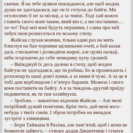
скачки. Я на тебе цілком покладаюся, але щоб жодна
душа не здогадалася, що ти їх готуєш до байги. Ми
оголосимо її не за місяці, а за тижні. Тоді хай кожен
ставить свого коня таким, який він є, а ми поставимо…
хе-хе! Тоді мої коні будуть першими, і слава про мій
табун знов рознесеться по всьому степу.
Жайсак слухав мовчки, тільки один раз на мить
блиснув на бая чорними щілинками очей, а бай казав
далі, стискаючи і розводячи жирні, але цупкі пальці,
ніби згортаючи до себе невидиму купу грошей.
– Виїжджуй їх десь далеко в степу, щоб жоден
байгуш не здогадався, що ти робиш, бо ж пронюхають і
розплещуть наші довгі язики, а за ними й чужі. А за це я
тобі дам верблюденя і п’ятеро баранів. Можеш і свого
коня поставити на байгу. А я за тиждень-другий приїду
подивитися, як ти там хазяйнуєш.
– Зроблю, – лаконічно відповів Жайсак. – Але мені
потрібний дужий помічник. Крім того, дай мені кого-
небудь з твоїх синів. І зброя потрібна на випадок
зустрічі з хівинцями.
– Бери Тайжана й Рахіма, але пам’ятай, щоб і вони не
бовкнули зайвого, – суворо додав Джантемир і гукнув