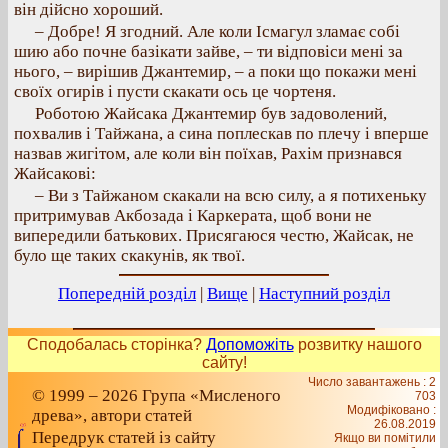
він дійсно хороший.
– Добре! Я згодний. Але коли Ісмагул зламає собі
шию або почне базікати зайве, – ти відповіси мені за
нього, – вирішив Джантемир, – а поки що покажи мені
своїх огирів і пусти скакати ось це чортеня.
Роботою Жайсака Джантемир був задоволений,
похвалив і Тайжана, а сина поплескав по плечу і вперше
назвав жигітом, але коли він поїхав, Рахім признався
Жайсакові:
– Ви з Тайжаном скакали на всю силу, а я потихеньку
притримував Акбозада і Каркерата, щоб вони не
випередили батькових. Присягаюся честю, Жайсак, не
було ще таких скакунів, як твої.
Попередній розділ
|
Вище
|
Наступний розділ
Сподобалась сторінка?
Допоможіть
розвитку нашого
сайту!
Число завантажень : 2
© 1999 – 2026 Група «Мисленого
703
Модифіковано :
древа», автори статей
26.08.2019
Передрук статей із сайту
Якщо ви помітили