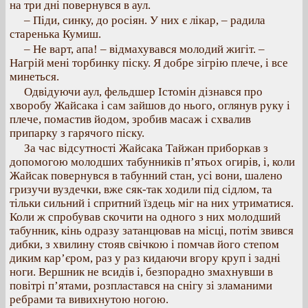
на три дні повернувся в аул.
– Піди, синку, до росіян. У них є лікар, – радила
старенька Кумиш.
– Не варт, апа! – відмахувався молодий жигіт. –
Нагрій мені торбинку піску. Я добре зігрію плече, і все
минеться.
Одвідуючи аул, фельдшер Істомін дізнався про
хворобу Жайсака і сам зайшов до нього, оглянув руку і
плече, помастив йодом, зробив масаж і схвалив
припарку з гарячого піску.
За час відсутності Жайсака Тайжан приборкав з
допомогою молодших табунників п’ятьох огирів, і, коли
Жайсак повернувся в табунний стан, усі вони, шалено
гризучи вуздечки, вже сяк-так ходили під сідлом, та
тільки сильний і спритний їздець міг на них утриматися.
Коли ж спробував скочити на одного з них молодший
табунник, кінь одразу затанцював на місці, потім звився
дибки, з хвилину стояв свічкою і помчав його степом
диким кар’єром, раз у раз кидаючи вгору круп і задні
ноги. Вершник не всидів і, безпорадно змахнувши в
повітрі п’ятами, розпластався на снігу зі зламаними
ребрами та вивихнутою ногою.