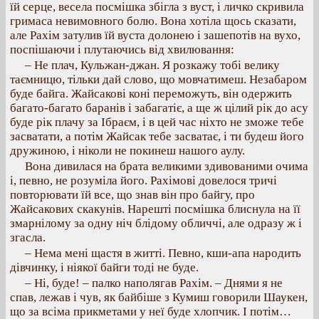
їй серце, весела посмішка збігла з вуст, і личко скривила
гримаса невимовного болю. Вона хотіла щось сказати,
але Рахім затулив їй вуста долонею і зашепотів на вухо,
поспішаючи і плутаючись від хвилювання:
– Не плач, Кульжан-джан. Я розкажу тобі велику
таємницю, тільки дай слово, що мовчатимеш. Незабаром
буде байга. Жайсакові коні переможуть, він одержить
багато-багато баранів і забагатіє, а ще ж цілий рік до асу
буде рік плачу за Ібраєм, і в цей час ніхто не зможе тебе
засватати, а потім Жайсак тебе засватає, і ти будеш його
дружиною, і ніколи не покинеш нашого аулу.
Вона дивилася на брата великими здивованими очима
і, певно, не розуміла його. Рахімові довелося тричі
повторювати їй все, що знав він про байгу, про
Жайсакових скакунів. Нарешті посмішка блиснула на її
змарнілому за одну ніч блідому обличчі, але одразу ж і
згасла.
– Нема мені щастя в житті. Певно, кши-апа народить
дівчинку, і ніякої байги тоді не буде.
– Ні, буде! – палко наполягав Рахім. – Днями я не
спав, лежав і чув, як байбіше з Кумиш говорили Шаукен,
що за всіма прикметами у неї буде хлопчик. І потім…