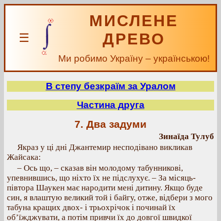
МИСЛЕНЕ
ДРЕВО
☰
Ми робимо Україну – українською!
В степу безкраїм за Уралом
Частина друга
7. Два задуми
Зинаїда Тулуб
Якраз у ці дні Джантемир несподівано викликав
Жайсака:
– Ось що, – сказав він молодому табунникові,
упевнившись, що ніхто їх не підслухує. – За місяць-
півтора Шаукен має народити мені дитину. Якщо буде
син, я влаштую великий той і байгу, отже, відбери з мого
табуна кращих двох- і трьохрічок і починай їх
об’їжджувати, а потім привчи їх до довгої швидкої