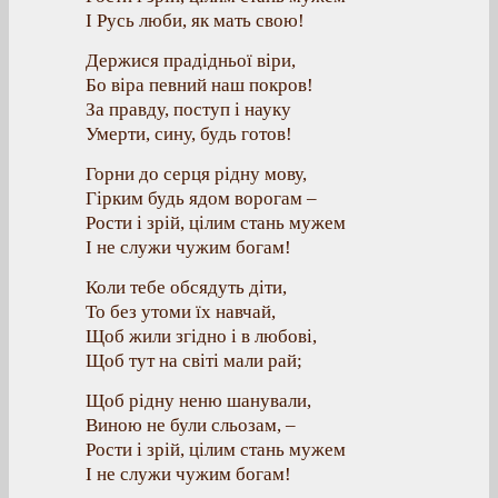
І Русь люби, як мать свою!
Держися прадідньої віри,
Бо віра певний наш покров!
За правду, поступ і науку
Умерти, сину, будь готов!
Горни до серця рідну мову,
Гірким будь ядом ворогам –
Рости і зрій, цілим стань мужем
І не служи чужим богам!
Коли тебе обсядуть діти,
То без утоми їх навчай,
Щоб жили згідно і в любові,
Щоб тут на світі мали рай;
Щоб рідну неню шанували,
Виною не були сльозам, –
Рости і зрій, цілим стань мужем
І не служи чужим богам!