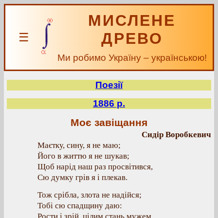
МИСЛЕНЕ
ДРЕВО
☰
Ми робимо Україну – українською!
Поезії
1886 р.
Моє завіщання
Сидір Воробкевич
Маєтку, сину, я не маю;
Його в життю я не шукав;
Щоб нарід наш раз просвітився,
Сю думку грів я і плекав.
Тож срібла, злота не надійся;
Тобі сю спадщину даю:
Рости і зрій, цілим стань мужем