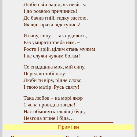
Люби свій нарід, як невісту.
І до розвою причинись!
Де бачив гній, гидку застою,
Як від зарази відступись!
Я гину, сину, – так судилось,
Раз умирати треба нам, –
Рости і зрій, цілим стань мужем
І не служи чужим богам!
Се спадщина моя, мій сину,
Передаю тобі цілу:
Люби ти віру, рідне слово
І твою матір, Русь святу!
Така любов – на морі якор
1 ясна провідна звізда!
Нас обминуть зловіщі бурі,
Незгода згине і біда…
Примітки