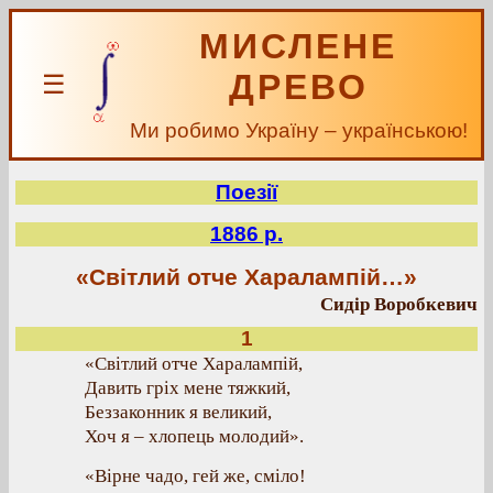
МИСЛЕНЕ
ДРЕВО
☰
Ми робимо Україну – українською!
Поезії
1886 р.
«Світлий отче Харалампій…»
Сидір Воробкевич
1
«Світлий отче Харалампій,
Давить гріх мене тяжкий,
Беззаконник я великий,
Хоч я – хлопець молодий».
«Вірне чадо, гей же, сміло!