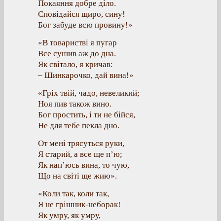
Покаяння добре діло.
Сповідайся щиро, сину!
Бог забуде всю провину!»
«В товаристві я пугар
Все сушив аж до дна.
Як світало, я кричав:
– Шинкарочко, дай вина!»
«Гріх твій, чадо, невеликий;
Ноя пив також вино.
Бог простить, і ти не бійся,
Не для тебе пекла дно.
От мені трясуться руки,
Я старий, а все ще п’ю;
Як нап’юсь вина, то чую,
Що на світі ще жию».
«Коли так, коли так,
Я не грішник-неборак!
Як умру, як умру,