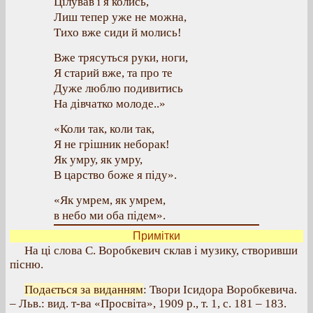
Цілував і я колись,
Лиш тепер уже не можна,
Тихо вже сиди й молись!
Вже трясуться руки, ноги,
Я старий вже, та про те
Дуже люблю подивитись
На дівчатко молоде..»
«Коли так, коли так,
Я не грішник неборак!
Як умру, як умру,
В царство боже я піду».
«Як умрем, як умрем,
в небо ми оба підем».
Примітки
На ці слова С. Воробкевич склав і музику, створивши
пісню.
Подається за виданням
: Твори Ісидора Воробкевича.
– Льв.: вид. т-ва «Просвіта», 1909 р., т. 1, с. 181 – 183.