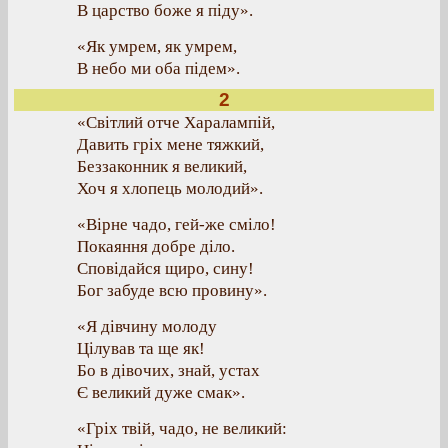
В царство боже я піду».
«Як умрем, як умрем,
В небо ми оба підем».
2
«Світлий отче Харалампій,
Давить гріх мене тяжкий,
Беззаконник я великий,
Хоч я хлопець молодий».
«Вірне чадо, гей-же сміло!
Покаяння добре діло.
Сповідайся щиро, сину!
Бог забуде всю провину».
«Я дівчину молоду
Цілував та ще як!
Бо в дівочих, знай, устах
Є великий дуже смак».
«Гріх твій, чадо, не великий: